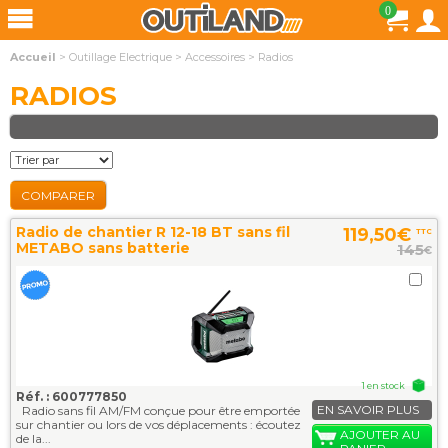
0
Accueil
>
Outillage Electrique
>
Accessoires
>
Radios
RADIOS
COMPARER
Radio de chantier R 12-18 BT sans fil
119,50€
TTC
METABO sans batterie
145
€
1 en stock
Réf. : 600777850
EN SAVOIR PLUS
Radio sans fil AM/FM conçue pour être emportée
sur chantier ou lors de vos déplacements : écoutez
AJOUTER AU
de la...