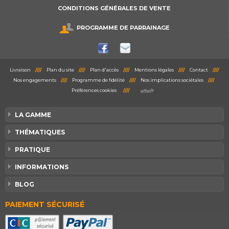
CONDITIONS GÉNÉRALES DE VENTE
PROGRAMME DE PARRAINAGE
Livraison
////
Plan du site
////
Plan d'accès
////
Mentions légales
////
Contact
////
Nos engagements
////
Programme de fidélité
////
Nos implications sociétales
////
Préférences cookies
////
LA GAMME
THÉMATIQUES
PRATIQUE
INFORMATIONS
BLOG
PAIEMENT SÉCURISÉ