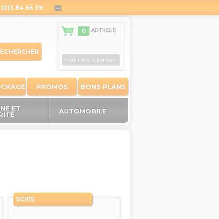
(0)3 84 66 39
contact@outiland.fr
ARTICLE
0
ECHERCHER
> Voir mon panier
OCKAGE
PROMOS
BONS PLANS
ÈNE ET
AUTOMOBILE
RITÉ
SCIES