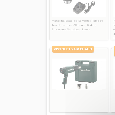
,
,
,
Mandrins
Batteries
Servantes
Table de
F
,
,
,
,
Travail
Lampes
Affuteuse
Radios
M
,
Enrouleurs électriques
Lasers
e
b
PISTOLETS AIR CHAUD