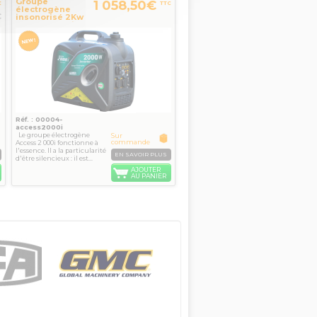
Groupe
1 058,50€
C
TTC
électrogène
€
insonorisé 2Kw
Access 2000i
WORMS
Réf. : 00004-
access2000i
Le groupe électrogène
Sur
commande
Access 2 000i fonctionne à
l'essence. Il a la particularité
EN SAVOIR PLUS
d'être silencieux : il est...
AJOUTER
AU PANIER