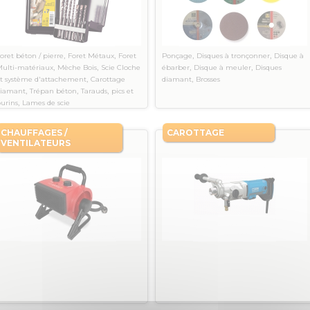
,
,
,
,
oret béton / pierre
Foret Métaux
Foret
Ponçage
Disques à tronçonner
Disque à
,
,
,
,
ulti-matériaux
Mèche Bois
Scie Cloche
ébarber
Disque à meuler
Disques
,
,
t système d'attachement
Carottage
diamant
Brosses
,
,
,
diamant
Trépan béton
Tarauds
pics et
,
urins
Lames de scie
CHAUFFAGES /
CAROTTAGE
VENTILATEURS