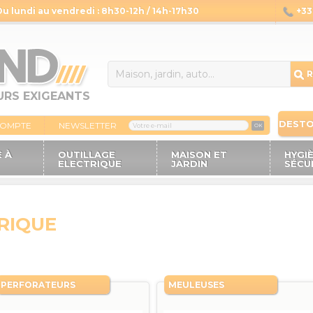
Du lundi au vendredi : 8h30-12h / 14h-17h30
+33 
14
R
URS EXIGEANTS
DEST
COMPTE
NEWSLETTER
OK
 À
OUTILLAGE
MAISON ET
HYGI
ELECTRIQUE
JARDIN
SÉCU
RIQUE
PERFORATEURS
MEULEUSES