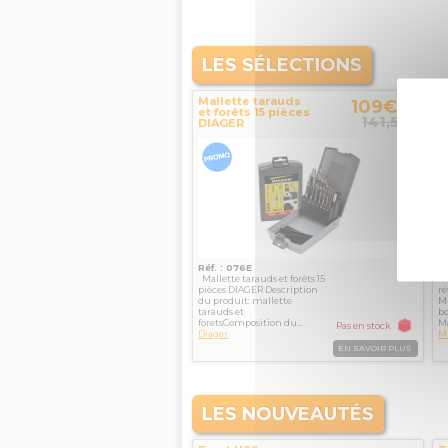
LES SÉLECTIONS
Mallette tarauds
M
109€
TTC
et forêts 15 pièces
c
141,50
€
DIAGER
r
1
Réf. : 076E
Ré
Mallette tarauds et forêts 15
Ma
pièces DIAGER Description
ré
du produit: mallette
M
tarauds et
b
foretsComposition du...
Ma
Pas en stock
Diager
M
EN SAVOIR PLUS
LES NOUVEAUTÉS