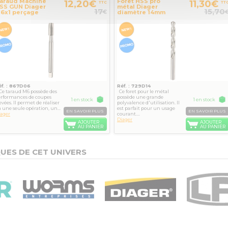
araud Machine
Foret HSS pro
12,20€
11,30€
TTC
TT
SS GUN Diager
métal Diager
17
15,70
€
6x1 perçage
diamètre 14mm
mm
éf. : 867D06
Réf. : 729D14
e taraud M6 possède des
Ce foret pour le métal
erformances de coupes
possède une grande
1 en stock
1 en stock
evées. Il permet de réaliser
polyvalence d'utilisation. Il
 une seule opération, un...
est parfait pour un usage
EN SAVOIR PLUS
EN SAVOIR PLUS
ager
courant....
Diager
AJOUTER
AJOUTER
AU PANIER
AU PANIER
UES DE CET UNIVERS