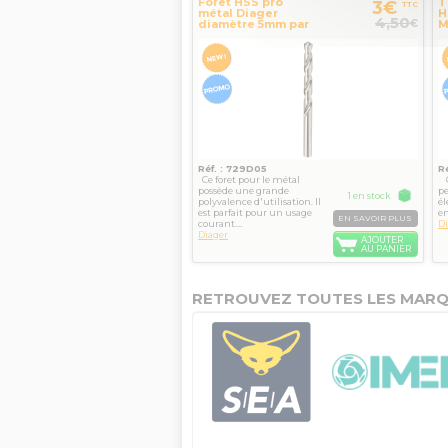
Foret HSS pro
T
3€
TTC
métal Diager
H
4,50
€
diamètre 5mm par
M
2
5
Réf. : 729D05
R
Ce foret pour le métal
C
possède une grande
p
1 en stock
polyvalence d'utilisation. Il
él
est parfait pour un usage
en
EN SAVOIR PLUS
courant....
Di
Diager
AJOUTER
AU PANIER
RETROUVEZ TOUTES LES MARQ