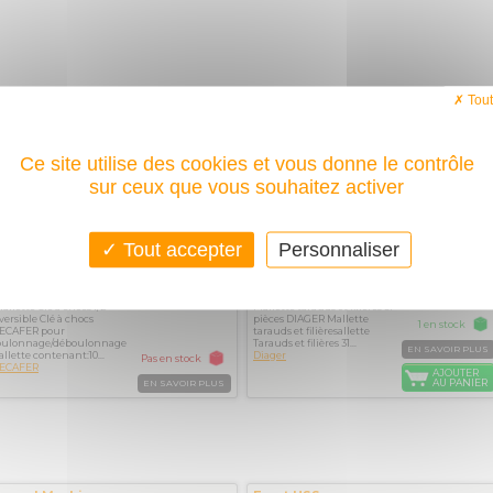
Tout
allette Clé à
Mallette tarauds
92,30€
117€
TTC
TT
hocs 1/2
et filières 31
163,60
éversible inclus
pièces DIAGER
5 accessoires
Ce site utilise des cookies et vous donne le contrôle
sur ceux que vous souhaitez activer
Tout accepter
Personnaliser
f. : 160157
Réf. : 078E
llette Clé à chocs 1/2
Mallette tarauds et filières 31
versible Clé à chocs
pièces DIAGER Mallette
1 en stock
ECAFER pour
tarauds et filièresallette
oulonnage/déboulonnage
Tarauds et filières 31...
EN SAVOIR PLUS
llette contenant:10...
Diager
Pas en stock
ECAFER
AJOUTER
AU PANIER
EN SAVOIR PLUS