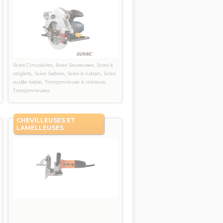
,
,
Scies Circulaires
Scies Sauteuses
Scies à
,
,
,
onglets
Scies Sabres
Scies à ruban
Scies
,
,
sur/de table
Tronçonneuse à métaux
Tronçonneuses
CHEVILLEUSES ET
LAMELLEUSES