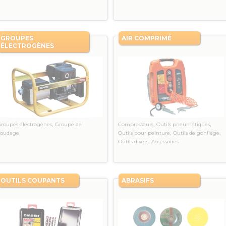
GROUPES
AIR COMPRIMÉ
ÉLECTROGÈNES
,
,
,
roupes électrogènes
Groupe de
Compresseurs
Outils pneumatiques
,
,
Soudage
Outils pour peinture
Outils de gonflage
,
Outils divers
Accessoires
OUTILS COUPANTS
ABRASIFS