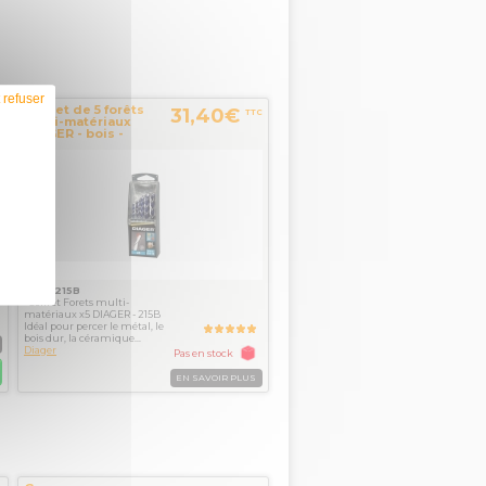
 refuser
Coffret de 5 forêts
31,40€
C
TTC
multi-matériaux
€
DIAGER - bois -
métal - béton -...
Réf. : 215B
Coffret Forets multi-
matériaux x5 DIAGER - 215B
Idéal pour percer le métal, le
bois dur, la céramique...
Diager
Pas en stock
EN SAVOIR PLUS