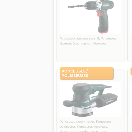
,
Perceuses/ visseuses sans fil
Perceuses/
,
visseuses à percussion
Visseuses
PONCEUSES /
POLISSEUSES
,
Ponceuses excentriques
Ponceuses
,
,
polisseuses
Ponceuses vibrantes
,
,
Ponceuses à bandes
polisseuses