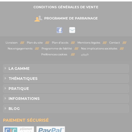
CONDITIONS GÉNÉRALES DE VENTE
PROGRAMME DE PARRAINAGE
Livraison
////
Plan du site
////
Plan d'accès
////
Mentions légales
////
Contact
////
Nos engagements
////
Programme de fidélité
////
Nos implications sociétales
////
Préférences cookies
////
LA GAMME
THÉMATIQUES
PRATIQUE
INFORMATIONS
BLOG
PAIEMENT SÉCURISÉ