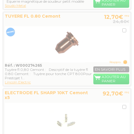
AJOUTER AU
Equerre magnétique de soudeur petit modèle
PANIER
Soudo Metal
TUYERE FL 0.80 Cemont
12,70€
TTC
24,60
€
Réappro.
Réf. : W000274265
EN SAVOIR PLUS
Tuyère fl 0,80 Cemont : Descrptif de la tuyère fl
0.80 Cemont : Tuyère pour torche CPT 800Pour
AJOUTER AU
Prestojet 1...
PANIER
Lincoln Electric
ELECTRODE FL SHARP 10KT Cemont
92,70€
TTC
x5