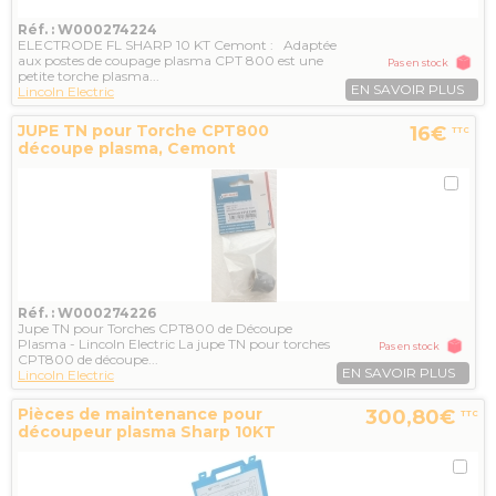
Réf. : W000274224
ELECTRODE FL SHARP 10 KT Cemont : Adaptée
aux postes de coupage plasma CPT 800 est une
Pas en stock
petite torche plasma...
EN SAVOIR PLUS
Lincoln Electric
JUPE TN pour Torche CPT800
16€
TTC
découpe plasma, Cemont
Réf. : W000274226
Jupe TN pour Torches CPT800 de Découpe
Plasma - Lincoln Electric La jupe TN pour torches
Pas en stock
CPT800 de découpe...
EN SAVOIR PLUS
Lincoln Electric
Pièces de maintenance pour
300,80€
TTC
découpeur plasma Sharp 10KT
Cemont