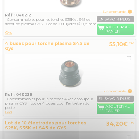
Sur commande
Réf. : 040212
EN SAVOIR PLUS
Consommables pour les torches S35K et S45 de
découpe plasma GYS. Lot de 10 tuyeres Ø 0,8 mm
AJOUTER AU
PANIER
Gys
4 buses pour torche plasma S45 de
55,10€
TTC
Gys
Sur commande
Réf. : 040236
EN SAVOIR PLUS
Consommables pour la torche S45 de découpeur
plasma GYS. Lot de 4 buses pour l'entretien du
AJOUTER AU
poste.
PANIER
Gys
Lot de 10 électrodes pour torches
34,20€
TTC
S25K, S35K et S45 de GYS