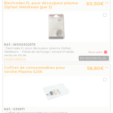
Électrodes FL pour découpeur plasma
60,90€
TTC
Zipfast Weldteam (par 5)
Réf. : W000302575
Electrodes FL pour découpeur plasma Zipfast,
Weldteam. Pièces de rechange / consommables
Pas en stock
vendu en lot de...
EN SAVOIR PLUS
Lincoln Electric
Coffret de consommables pour
58,80€
TTC
torche Plasma S25K
Réf. : 039971
Coffret de consommables pour la torche du