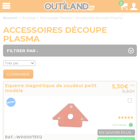
0
Accueil
>
Soudage
>
Découpage Plasma
>
Accessoires découpe Plasma
ACCESSOIRES DÉCOUPE
PLASMA
FILTRER PAR :
COMPARER
Equerre magnétique de soudeur petit
5,30€
TTC
modèle
9,50
€
4 en stock
EN SAVOIR PLUS
Réf. : W000075112