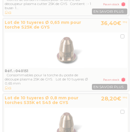
découpeur plasma cutter 25K de GYS Contient : - 1
Pas en stock
buse- 1...
EN SAVOIR PLUS
Gys
Lot de 10 tuyeres Ø 0,65 mm pour
36,40€
TTC
torche S25K de GYS
Réf. : 040151
Consommables pour la torche du poste de
découpe plasma 25K de GYS. Lot de 10 tuyeres Ø
Pas en stock
0,65 mm
EN SAVOIR PLUS
Gys
Lot de 10 tuyeres Ø 0,8 mm pour
28,20€
TTC
torches S35K et S45 de GYS