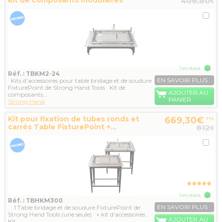
kit de composants modulaires
406,80
€
1 en stock
Réf. : TBKM2-24
EN SAVOIR PLUS
Kits d'accessoires pour table bridage et de soudure
FixturePoint de Strong Hand Tools Kit de
AJOUTER AU
composants...
PANIER
Strong Hand
Kit pour fixation de tubes ronds et
669,30€
TTC
carrés Table FixturePoint +...
812
€
1 en stock
Réf. : TBHKM300
EN SAVOIR PLUS
1 Table bridage et de soudure FixturePoint de
Strong Hand Tools (une seule) + kit d'accessoires :
AJOUTER AU
Kit...