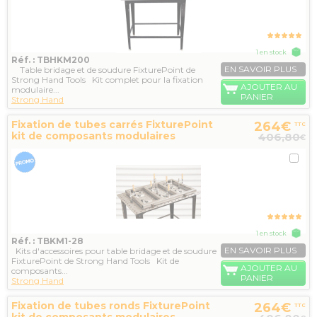
1 en stock
Réf. : TBHKM200
EN SAVOIR PLUS
Table bridage et de soudure FixturePoint de
Strong Hand Tools Kit complet pour la fixation
AJOUTER AU
modulaire...
PANIER
Strong Hand
Fixation de tubes carrés FixturePoint
264€
TTC
kit de composants modulaires
406,80
€
1 en stock
Réf. : TBKM1-28
EN SAVOIR PLUS
Kits d'accessoires pour table bridage et de soudure
FixturePoint de Strong Hand Tools Kit de
AJOUTER AU
composants...
PANIER
Strong Hand
Fixation de tubes ronds FixturePoint
264€
TTC