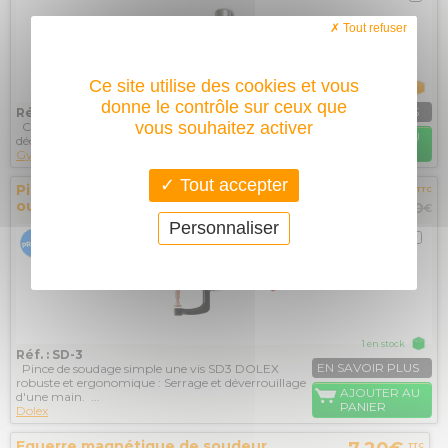
Tout refuser
Ce site utilise des cookies et vous
Sur commande
donne le contrôle sur ceux que
EN SAVOIR PLUS
Réf. : 040168
vous souhaitez activer
Consommables pour torches S25K, S35K ou S45 de
AJOUTER AU
découpeurs plasma GYS. Lot de 10 électrodes.
PANIER
Gys
Tout accepter
Pince de soudage 1 vis SD3 DOLEX
52,30€
TTC
ouverture 81mm
86,40
€
Personnaliser
1 en stock
Réf. : SD-3
EN SAVOIR PLUS
Pince de soudage simple une vis SD3 DOLEX
robuste et ergonomique : Serrage et déverrouillage
AJOUTER AU
d'une main. ...
PANIER
Dolex
Equerre magnétique de soudeur
TTC