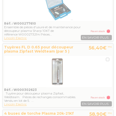
Réf. : W000277610
Ensemble de pièces d'usure et de maintenance pour
découpeur plasma Sharp 10KT de
Pas en stock
référence W000273294 Pièces...
EN SAVOIR PLUS
Lincoln Electric
Tuyères FL D 0.65 pour découpeur
56,40€
TTC
plasma Zipfast Weldteam (par 5 )
Réf. : W000302623
Tuyère pour découpeur plasma Zipfast,
Weldteam. Pièces de rechanges consommables.
Pas en stock
Vendu en lot de 5. ...
EN SAVOIR PLUS
Lincoln Electric
4 buses de torche Plasma 20k-21Kf
58,90€
TTC