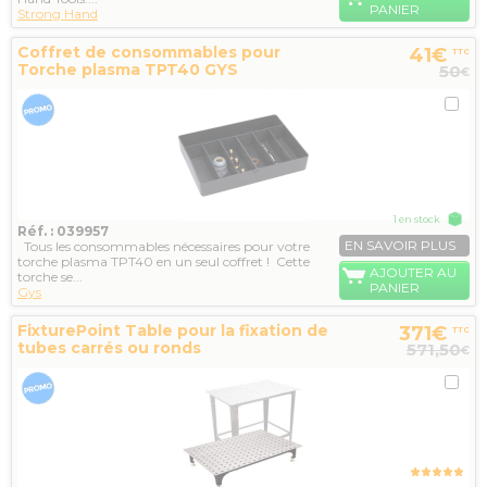
PANIER
Strong Hand
Coffret de consommables pour
41€
TTC
Torche plasma TPT40 GYS
50
€
1 en stock
Réf. : 039957
EN SAVOIR PLUS
Tous les consommables nécessaires pour votre
torche plasma TPT40 en un seul coffret ! Cette
AJOUTER AU
torche se...
PANIER
Gys
FixturePoint Table pour la fixation de
371€
TTC
tubes carrés ou ronds
571,50
€