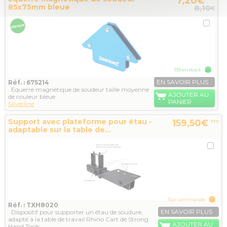
7,20€
85x75mm bleue
8,10
€
159 en stock
EN SAVOIR PLUS
Réf. : 675214
Equerre magnétique de soudeur taille moyenne
AJOUTER AU
de couleur bleue
PANIER
Silverline
Support avec plateforme pour étau -
159,50€
TTC
adaptable sur la table de...
Sur commande
Réf. : TXH8020
EN SAVOIR PLUS
Dispositif pour supporter un étau de soudure,
adapté à la table de travail Rhino Cart de Strong
AJOUTER AU
Hand Tools....