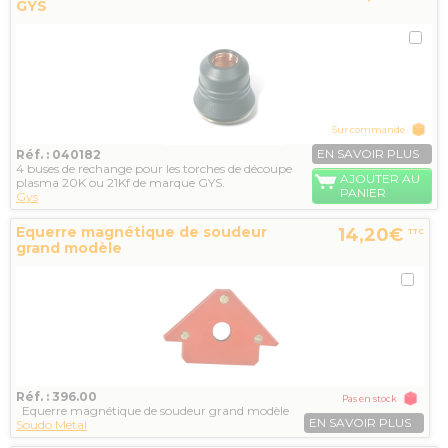
GYS
Sur commande
EN SAVOIR PLUS
Réf. : 040182
4 buses de rechange pour les torches de découpe
AJOUTER AU
plasma 20K ou 21Kf de marque GYS.
PANIER
Gys
Equerre magnétique de soudeur
14,20€
TTC
grand modèle
Réf. : 396.00
Pas en stock
Equerre magnétique de soudeur grand modèle
EN SAVOIR PLUS
Soudo Metal