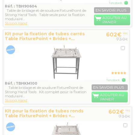
1 en stock
Réf. : TBH90604
EN SAVOIR PLUS
Table de bridage et de soudure FixturePoint de
Strong Hand Tools Table seule pour la fixation
AJOUTER AU
modulaire...
PANIER
Strong Hand
Kit pour la fixation de tubes carrés
602€
TTC
Table FixturePoint + Brides +...
730
€
1 en stock
Réf. : TBHKM100
EN SAVOIR PLUS
Table bridage et de soudure FixturePoint de
Strong Hand Tools Kit complet pour la fixation
AJOUTER AU
modulaire...
PANIER
Strong Hand
Kit pour la fixation de tubes ronds
602€
TTC
Table FixturePoint + Brides +...
730
€