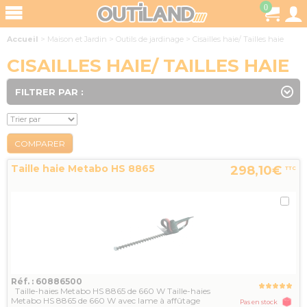
0
Accueil
>
Maison et Jardin
>
Outils de jardinage
>
Cisailles haie/ Tailles haie
CISAILLES HAIE/ TAILLES HAIE
FILTRER PAR :
COMPARER
Taille haie Metabo HS 8865
298,10€
TTC
Réf. : 60886500
Taille-haies Metabo HS 8865 de 660 W Taille-haies
Metabo HS 8865 de 660 W avec lame à affûtage
Pas en stock