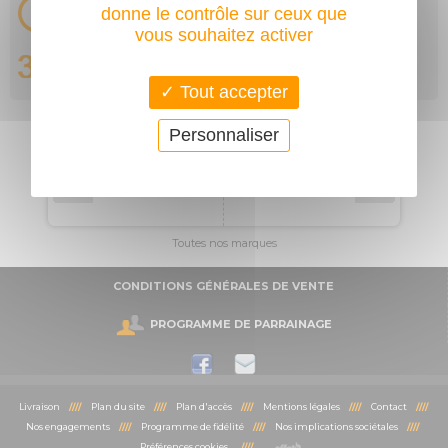
donne le contrôle sur ceux que
vous souhaitez activer
Tout accepter
Personnaliser
Toutes nos marques
CONDITIONS GÉNÉRALES DE VENTE
PROGRAMME DE PARRAINAGE
Livraison
////
Plan du site
////
Plan d'accès
////
Mentions légales
////
Contact
////
Nos engagements
////
Programme de fidélité
////
Nos implications sociétales
////
Préférences cookies
////