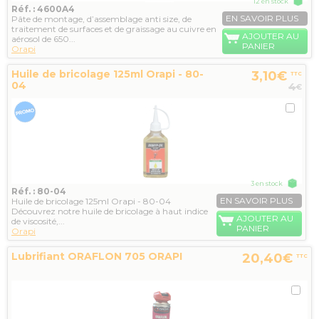
12 en stock
Réf. : 4600A4
EN SAVOIR PLUS
Pâte de montage, d’assemblage anti size, de
traitement de surfaces et de graissage au cuivre en
AJOUTER AU
aérosol de 650...
PANIER
Orapi
Huile de bricolage 125ml Orapi - 80-
3,10€
TTC
04
4
€
3 en stock
Réf. : 80-04
EN SAVOIR PLUS
Huile de bricolage 125ml Orapi - 80-04
Découvrez notre huile de bricolage à haut indice
AJOUTER AU
de viscosité,...
PANIER
Orapi
Lubrifiant ORAFLON 705 ORAPI
20,40€
TTC