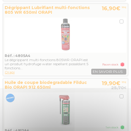
Dégrippant Lubrifiant multi-fonctions
16,90€
TTC
805 WR 650ml ORAPI
Réf. : 4805A4
Le dégrippant multi-fonctions 805WR ORAPI est
un produit hydrofuge water repellant possédant 5
Pas en stock
fonctions...
EN SAVOIR PLUS
Orapi
Huile de coupe biodegradable Filduc
19,90€
TTC
Bio ORAPI 912 650ml
25,70
€
1 en stock
Réf. : 4912A4