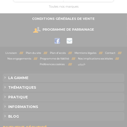
Toutes nos marques
CONDITIONS GÉNÉRALES DE VENTE
PROGRAMME DE PARRAINAGE
Livraison
////
Plan du site
////
Plan d'accès
////
Mentions légales
////
Contact
////
Nos engagements
////
Programme de fidélité
////
Nos implications sociétales
////
Préférences cookies
////
LA GAMME
THÉMATIQUES
PRATIQUE
INFORMATIONS
BLOG