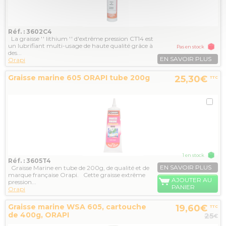
Réf. : 3602C4
La graisse '' lithium '' d'extrême pression CT14 est
un lubrifiant multi-usage de haute qualité grâce à
Pas en stock
des...
EN SAVOIR PLUS
Orapi
Graisse marine 605 ORAPI tube 200g
25,30€
TTC
1 en stock
Réf. : 3605T4
EN SAVOIR PLUS
Graisse Marine en tube de 200g, de qualité et de
marque française Orapi. Cette graisse extrême
AJOUTER AU
pression...
PANIER
Orapi
Graisse marine WSA 605, cartouche
19,60€
TTC
de 400g, ORAPI
25
€