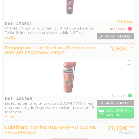
Réf. : 4705A2
ORAFLON est un lubrifiant synthétique à base de
Pas en stock
Téflon® finement micronisé, d'additifs EP et...
EN SAVOIR PLUS
Orapi
Dégrippant Lubrifiant multi-fonctions
7,90€
TTC
805 WR 270/200ml ORAPI
9 en stock
Réf. : 4805A8
EN SAVOIR PLUS
Le dégrippant multi-fonctions 805WR ORAPI est
un produit hydrofuge water repellant possédant 5
AJOUTER AU
fonctions...
PANIER
Orapi
Lubrifiant non huileux AFUPRO 250 mL
17,70€
TTC
- AFUPRO250
21,40
€