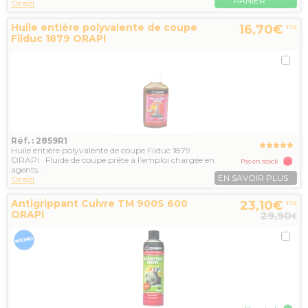
PANIER
Orapi
Huile entière polyvalente de coupe
16,70€
TTC
Filduc 1879 ORAPI
Réf. : 2859R1
Huile entière polyvalente de coupe Filduc 1879
ORAPI Fluide de coupe prête à l’emploi chargée en
Pas en stock
agents...
EN SAVOIR PLUS
Orapi
Antigrippant Cuivre TM 900S 600
23,10€
TTC
ORAPI
29,90
€