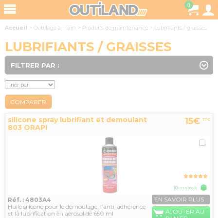
0
Accueil
>
Outillage à main
>
Produits de maintenance
>
Lubrifiants / graisses
LUBRIFIANTS / GRAISSES
FILTRER PAR :
COMPARER
silicone spray lubrifiant et demoulant
15€
TTC
803 ORAPI
10 en stock
EN SAVOIR PLUS
Réf. : 4803A4
Huile silicone pour le démoulage, l’anti-adhérence
AJOUTER AU
et la lubrification en aérosol de 650 ml