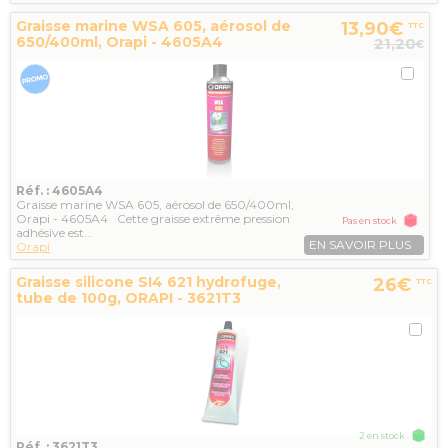
Graisse marine WSA 605, aérosol de
13,90€
TTC
650/400ml, Orapi - 4605A4
21,20
€
Réf. : 4605A4
Graisse marine WSA 605, aérosol de 650/400ml,
Orapi - 4605A4 Cette graisse extrême pression
Pas en stock
adhésive est...
EN SAVOIR PLUS
Orapi
Graisse silicone SI4 621 hydrofuge,
26€
TTC
tube de 100g, ORAPI - 3621T3
2 en stock
Réf. : 3621T3