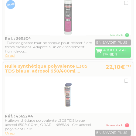
1 en stock
Réf. : 3605C4
EN SAVOIR PLUS
Tube de graisse marine conçue pour résister à des
fortes pressions. Adaptée à un environnement
AJOUTER AU
humide ou...
PANIER
Orapi
Huile synthétique polyvalente L305
22,10€
TTC
TDS bleue, aérosol 650/400ml,...
Réf. : 45652A4
Huile synthétique polyvalente L305 TDS bleue,
aérosol 650/400ml, ORAPI - 4565A4 Cet aérosol
Pas en stock
polyvalent L305...
EN SAVOIR PLUS
Orapi