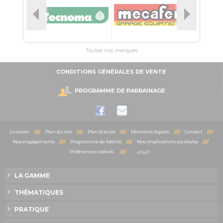
Toutes nos marques
CONDITIONS GÉNÉRALES DE VENTE
PROGRAMME DE PARRAINAGE
Livraison
////
Plan du site
////
Plan d'accès
////
Mentions légales
////
Contact
////
Nos engagements
////
Programme de fidélité
////
Nos implications sociétales
////
Préférences cookies
////
LA GAMME
THÉMATIQUES
PRATIQUE