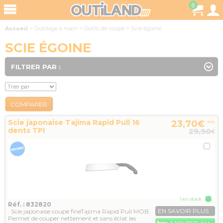
0
Accueil
>
Outillage à main
>
Outils de coupe
>
Scie égoine
SCIE ÉGOINE
FILTRER PAR :
COMPARER
Scie japonaise Tajima Rapid Pull 16
23,70€
TTC
dents TPI
29,90
€
1 en stock
Réf. : 832820
EN SAVOIR PLUS
Scie japonaise coupe fineTajima Rapid Pull MOB.
Permet de couper nettement et sans éclat les