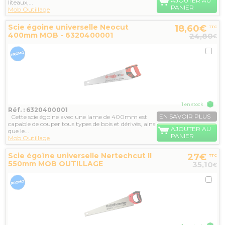
AJOUTER AU
liteaux,...
PANIER
Mob Outillage
Scie égoine universelle Neocut
18,60€
TTC
400mm MOB - 6320400001
24,80
€
1 en stock
Réf. : 6320400001
EN SAVOIR PLUS
Cette scie égoine avec une lame de 400mm est
capable de couper tous types de bois et dérivés, ainsi
AJOUTER AU
que le...
PANIER
Mob Outillage
Scie égoïne universelle Nertechcut II
27€
TTC
550mm MOB OUTILLAGE
35,10
€