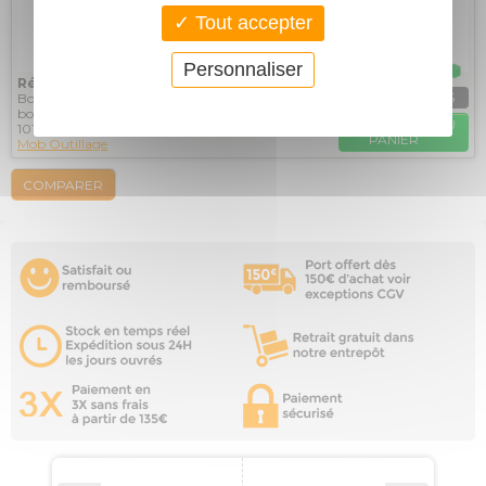
Tout accepter
Personnaliser
5 en stock
Réf. : 101500
EN SAVOIR PLUS
Boîte à coupe à onglet plastique, MOB - 101500 La
boîte à coupe à onglets plastique MOB, référence
AJOUTER AU
101500,...
PANIER
Mob Outillage
COMPARER