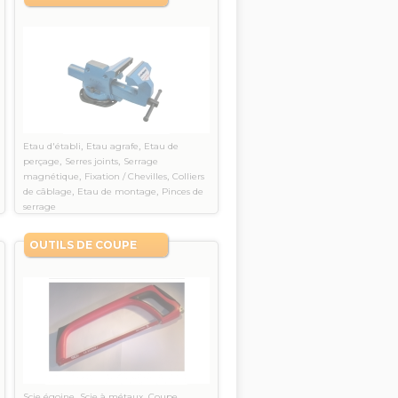
,
,
Etau d'établi
Etau agrafe
Etau de
,
,
perçage
Serres joints
Serrage
,
,
magnétique
Fixation / Chevilles
Colliers
,
,
de câblage
Etau de montage
Pinces de
serrage
OUTILS DE COUPE
,
,
Scie égoine
Scie à métaux
Coupe