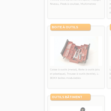
,
,
Niveau
Pieds à coulisse
Multimetres
m
C
p
BOITE À OUTILS
,
Caisse à outils (metal)
Boite à outils (alu
,
,
et plastique)
Trousse à outils (textile)
L-
E
BOXX boîtes modulables
D
OUTILS BÂTIMENT