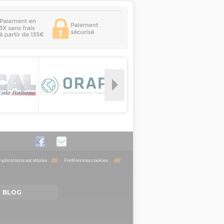
plications sociétales
////
Préférences cookies
////
BLOG