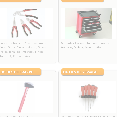
,
,
,
,
,
inces multiprises
Pinces coupantes
Servantes
Coffres
Etageres
Etablis et
,
,
,
,
inces étaux
Pinces à riveter
Pinces
tréteaux
Diables
Manutention
,
,
,
irclips
Tenailles
Multitool
Pinces
,
lectricité
Pinces plates
OUTILS DE FRAPPE
OUTILS DE VISSAGE
,
,
,
,
arteau menuisier
Marteau
Tournevis
Clés mâles
Embout de vissage