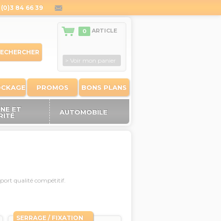
(0)3 84 66 39
contact@outiland.fr
ARTICLE
0
ECHERCHER
> Voir mon panier
OCKAGE
PROMOS
BONS PLANS
ÈNE ET
AUTOMOBILE
RITÉ
port qualité compétitif.
SERRAGE / FIXATION