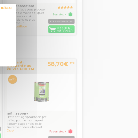
Réf. : 9003101001
 refuser
Mob outillage vous propose
la seule clé mixte à cliquet
1 en stock
qui puisse avoir 4
dimensions les plus
EN SAVOIR PLUS
utilisées sur...
Mob Outillage
AJOUTER
AU PANIER
Pate anti
58,70€
C
TTC
grippante au
cuivre 600 TM
900S 1kg Orapi
Réf. : 3600B7
Pâte anti agrippante en pot
de 1kg pour le montage et
l'assemblage anti size, le
traitement de surfaces et...
Orapi
Pas en stock