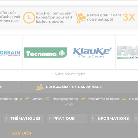
Toutes nos marques
E
PROGRAMME DE PARRAINAGE
entions légales
////
Contact
////
Nos engagements
////
Programme de fidélité
////
Nos im
THÉMATIQUES
PRATIQUE
INFORMATIONS
CONTACT