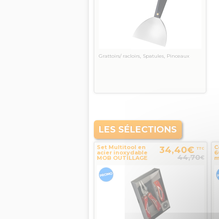
,
,
Grattoirs/ racloirs
Spatules
Pinceaux
LES SÉLECTIONS
Set Multitool en
C
34,40€
TTC
acier inoxydable
6
44,70
€
MOB OUTILLAGE
m
O