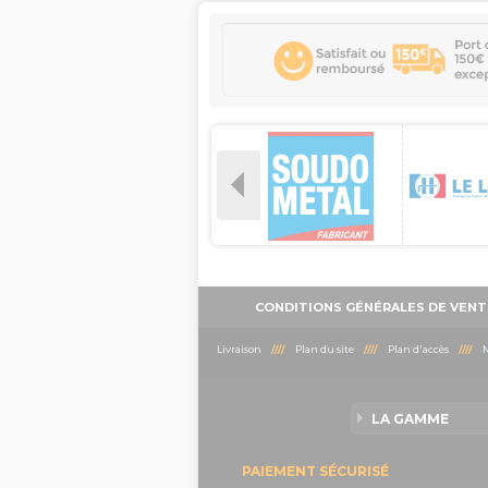
CONDITIONS GÉNÉRALES DE VENT
Livraison
////
Plan du site
////
Plan d'accès
////
M
LA GAMME
PAIEMENT SÉCURISÉ