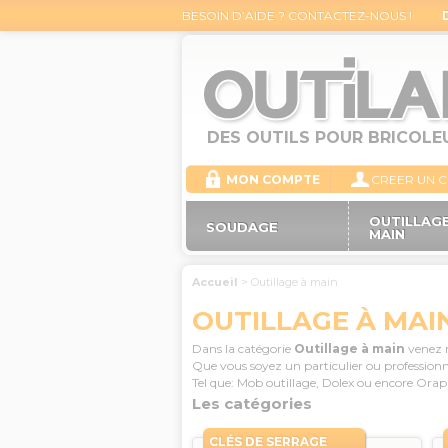
BESOIN D’AIDE ? CONTACTEZ-NOUS !
DES OUTILS POUR BRICOLE
MON COMPTE
CREER UN 
OUTILLAGE
SOUDAGE
MAIN
Accueil
>
Outillage à main
OUTILLAGE À MAI
Dans la catégorie
Outillage à main
venez r
Que vous soyez un particulier ou professio
Tel que: Mob outillage, Dolex ou encore Orap
Les catégories
CLÉS DE SERRAGE