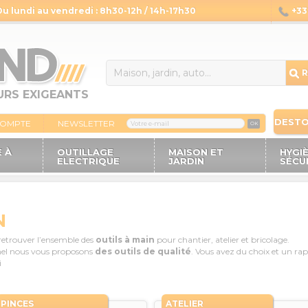
Du lundi au vendredi : 8h30-12h / 14h-17h30
+33 
14
R
URS EXIGEANTS
DEST
COMPTE
NEWSLETTER
OK
 À
OUTILLAGE
MAISON ET
HYGI
ELECTRIQUE
JARDIN
SÉCU
N
etrouver l’ensemble des
outils à main
pour chantier, atelier et bricolage.
nnel nous vous proposons
des outils de qualité
. Vous avez du choix et un rap
i
PINCES
ATELIER