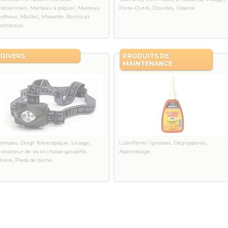
,
,
,
,
écanicien
Marteau à piquer
Marteau
Porte-Outils
Douilles
Visserie
,
,
,
offreur
Maillet
Massette
Burins et
ointeaux
DIVERS
PRODUITS DE
MAINTENANCE
,
,
,
,
,
Lampes
Doigt Télescopique
Levage
Lubrifiants / graisses
Dégrippants
,
xtracteur de vis et chasse goupille
Assemblage
,
Ivers
Pieds de biche