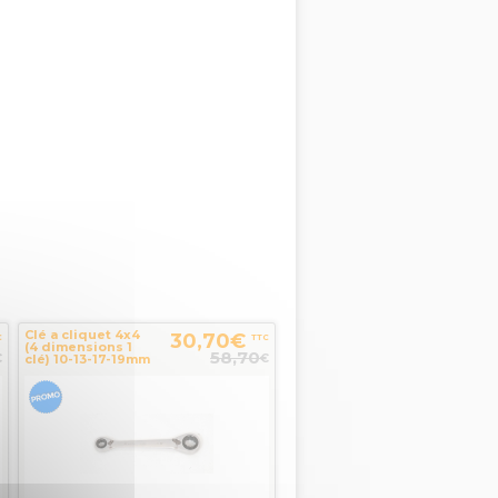
Clé a cliquet 4x4
30,70€
C
TTC
(4 dimensions 1
58,70
€
€
clé) 10-13-17-19mm
MOB OUTILLAGE