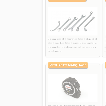
,
Clés mixtes et à fourches
Clés à cliquet et
P
,
,
,
clés à douilles
Clés à pipe
Clés à molette
P
,
,
Clés mâles
Clés Dynamométriques
Clés
c
de plombier
é
MESURE ET MARQUAGE
,
,
,
Metres
Clés Dynamométriques
Traçage
M