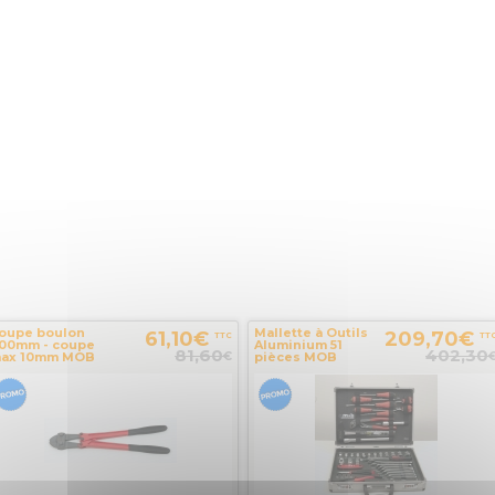
oupe boulon
Mallette à Outils
61,10€
209,70€
TTC
TT
00mm - coupe
Aluminium 51
81,60
402,30
€
ax 10mm MOB
pièces MOB
UTILLAGE
OUTILLAGE