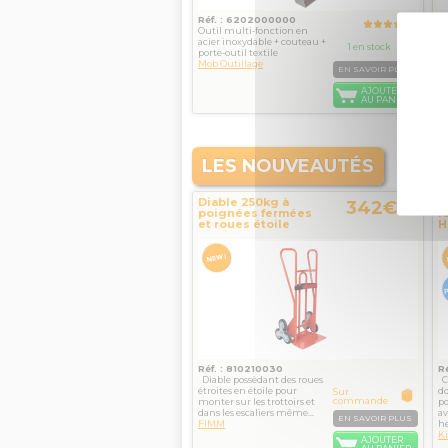
Réf. : 6202000000
R
Outil multi-fonction en
Le
acier inoxydable + couteau +
de
1 en stock
porte-outil textile
in
Mob Outillage
pr
EN SAVOIR PLUS
Mo
AJOUTER
AU PANIER
LES NOUVEAUTÉS
Diable 250kg à
D
342€
TTC
poignées fermées
l
et roues étoile
H
étroites FIMM
Réf. : 810210030
R
Diable possèdant des roues
Ce
étroites en étoile pour
do
Sur
commande
monter sur les trottoirs et
po
dans les escaliers même...
a
EN SAVOIR PLUS
FIMM
he
K
AJOUTER