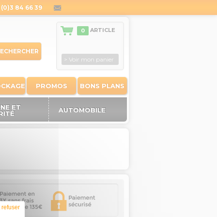
(0)3 84 66 39
contact@outiland.fr
ARTICLE
0
ECHERCHER
> Voir mon panier
OCKAGE
PROMOS
BONS PLANS
ÈNE ET
AUTOMOBILE
RITÉ
 refuser