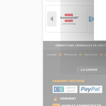
CONDITIONS GÉNÉRALES DE VENT
Livraison
////
Plan du site
////
Plan d'accès
////
M
LA GAMME
PAIEMENT SÉCURISÉ
VIREMENT
MANDAT ADMINISTRATIF