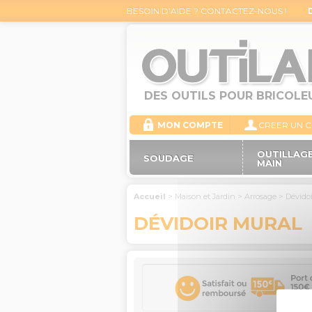
BESOIN D’AIDE ? CONTACTEZ-NOUS !
DES OUTILS POUR BRICOLE
MON COMPTE
CREER UN 
OUTILLAGE
SOUDAGE
MAIN
Accueil
>
Maison et Jardin
>
Arrosage
>
Dévido
DÉVIDOIR MURAL