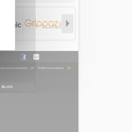
plications sociétales
////
Préférences cookies
////
BLOG