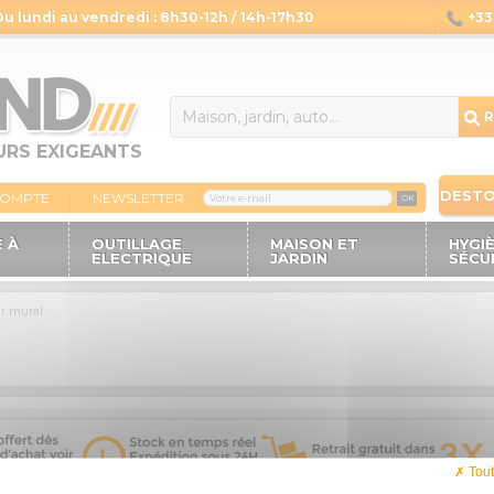
Du lundi au vendredi : 8h30-12h / 14h-17h30
+33 
14
R
URS EXIGEANTS
DEST
COMPTE
NEWSLETTER
OK
 À
OUTILLAGE
MAISON ET
HYGI
ELECTRIQUE
JARDIN
SÉCU
ir mural
Tout