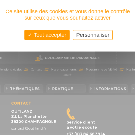
Ce site utilise des cookies et vous donne le contrôle
sur ceux que vous souhaitez activer
Tout accepter
Personnaliser
Toutes nos marques
E
PROGRAMME DE PARRAINAGE
entions légales
////
Contact
////
Nos engagements
////
Programme de fidélité
////
Nos im
THÉMATIQUES
PRATIQUE
INFORMATIONS
CONTACT
OUTILAND
Z.I. La Planchette
39300 CHAMPAGNOLE
Service client
à votre écoute
contact@outiland.fr
+33 (0)3 84 66 39 14