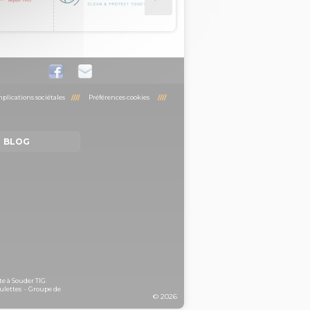
plications sociétales
////
Préférences cookies
////
BLOG
te à Souder TIG
ulettes
-
Groupe de
© 2026