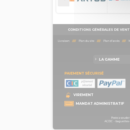
CONDITIONS GÉNÉRALES DE VENT
Livraison
////
Plan du site
////
Plan d'accès
////
M
LA GAMME
PAIEMENT SÉCURISÉ
VIREMENT
MANDAT ADMINISTRATIF
Poste a souder
AC/DC
-
baguettes-b