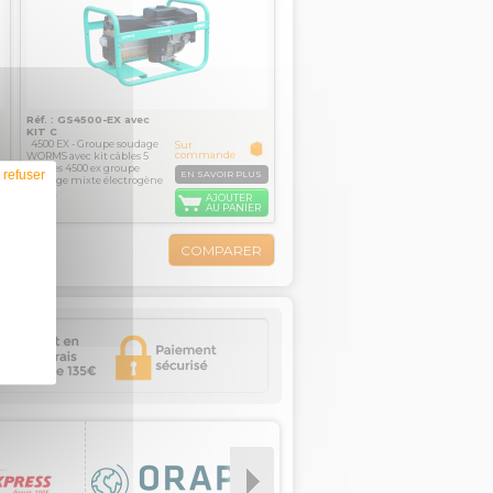
Réf. : GS4500-EX avec
KIT C
4500 EX - Groupe soudage
Sur
commande
WORMS avec kit câbles 5
mètres 4500 ex groupe
 refuser
EN SAVOIR PLUS
soudage mixte électrogène
et de...
AJOUTER
AU PANIER
COMPARER