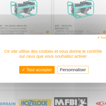
éf. : GS-Mixte-4500-EX
Réf. : 4500-EX-
500 EX - Groupe soudage
BROUETTE
ixte / Groupe électrogène
4500 EX - Groupe soudage
Sur
Sur
commande
commande
OBIN SUBARU WORMS
Mixte avec KIT BROUETTE
500 ex groupe soudage
4500 ex groupe soudage
Tout
EN SAVOIR PLUS
EN SAVOIR PLUS
ixte:Deux en...
mixte Groupe électrogène
obin Worms
et groupe...
AJOUTER
AJOUTER
Robin Worms
AU PANIER
AU PANIER
Ce site utilise des cookies et vous donne le contrôle
sur ceux que vous souhaitez activer
Tout accepter
Personnaliser