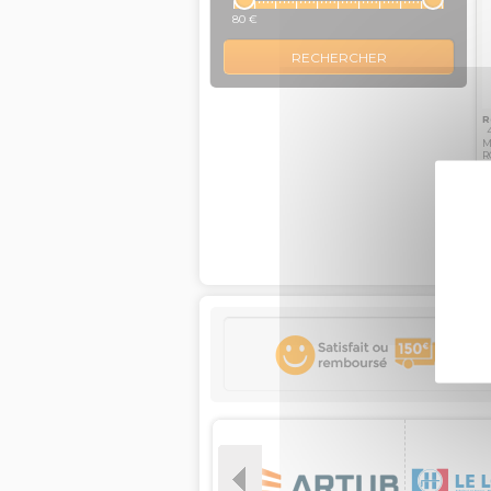
80 €
R
4
M
R
4
m
R