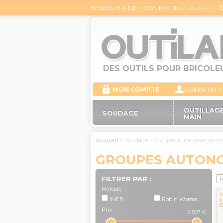
BESOIN D’AIDE ? CONTACTEZ-NOUS !
DES OUTILS POUR BRICOLE
MON COMPTE
CREER UN 
OUTILLAGE
SOUDAGE
MAIN
Accueil
>
Soudage
>
Groupes autonomes de so
GROUPES AUTONO
FILTRER PAR :
Marque
4
IMER
Robin Worms
s
G
Prix
é
2 507 €
R