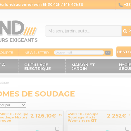
Du lundi au vendredi : 8h30-12h / 14h-17h30
+33 
14
R
URS EXIGEANTS
DEST
COMPTE
NEWSLETTER
OK
 À
OUTILLAGE
MAISON ET
HYGI
ELECTRIQUE
JARDIN
SÉCU
udage
MES DE SOUDAGE
500 EX - Groupe
4500 EX - Groupe
2 126,10€
2 252€
TTC
TT
oudage Mixte /
Soudage Mixte
roupe
Worms avec KIT
lectrogène
BROUETTE
OBIN SUBARU...