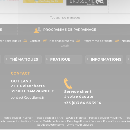
Toutes nos marques
E
PROGRAMME DE PARRAINAGE
entions légales
////
Contact
////
Nos engagements
////
Programme de fidélité
////
Nos im
THÉMATIQUES
PRATIQUE
INFORMATIONS
CONTACT
OUTILAND
Z.I. La Planchette
39300 CHAMPAGNOLE
Service client
à votre écoute
contact@outiland.fr
+33 (0)3 84 66 39 14
-
Poste à souder Inverter
-
Poste à Souder à l'Arc
-
La Clé à Molette
-
Postes à Souder MIG/MAG
-
Pos
obines-electrodes-fils
-
Fiskars - Outils de Jardin
-
Bricolage Postes à Souder
-
Poste à Soudure à Ro
Soudage Autonome
-
Oxyflam Air Liquide