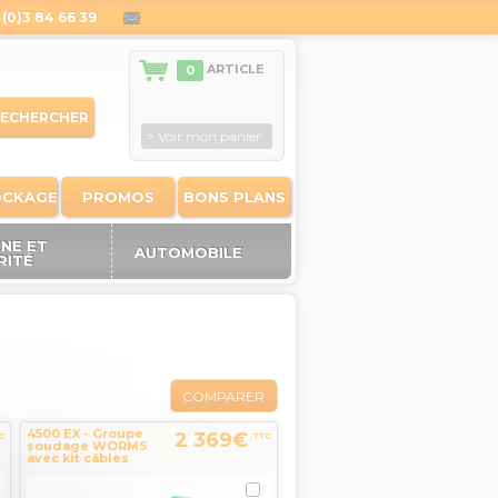
(0)3 84 66 39
contact@outiland.fr
ARTICLE
0
ECHERCHER
> Voir mon panier
OCKAGE
PROMOS
BONS PLANS
ÈNE ET
AUTOMOBILE
RITÉ
COMPARER
4500 EX - Groupe
2 369€
C
TTC
soudage WORMS
avec kit câbles
25mm2 5m