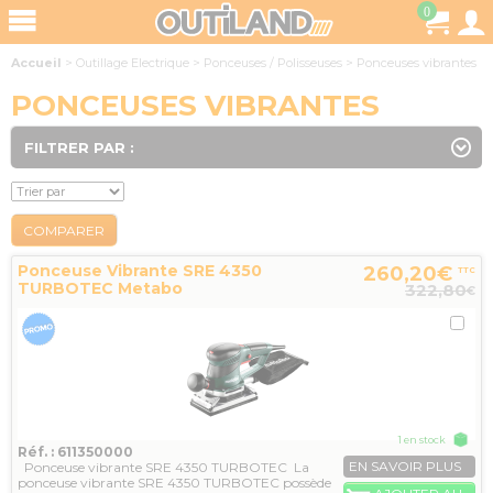
0
Accueil
>
Outillage Electrique
>
Ponceuses / Polisseuses
>
Ponceuses vibrantes
PONCEUSES VIBRANTES
FILTRER PAR :
COMPARER
Ponceuse Vibrante SRE 4350
260,20€
TTC
TURBOTEC Metabo
322,80
€
1 en stock
Réf. : 611350000
EN SAVOIR PLUS
Ponceuse vibrante SRE 4350 TURBOTEC La
ponceuse vibrante SRE 4350 TURBOTEC possède