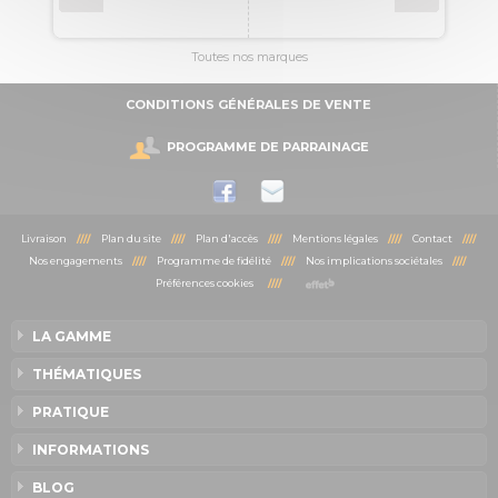
Toutes nos marques
CONDITIONS GÉNÉRALES DE VENTE
PROGRAMME DE PARRAINAGE
Livraison
////
Plan du site
////
Plan d'accès
////
Mentions légales
////
Contact
////
Nos engagements
////
Programme de fidélité
////
Nos implications sociétales
////
Préférences cookies
////
LA GAMME
THÉMATIQUES
PRATIQUE
INFORMATIONS
BLOG