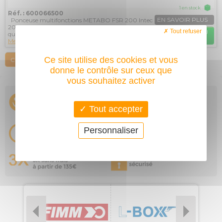
1 en stock
Réf. : 600066500
EN SAVOIR PLUS
Ponceuse multifonctions METABO FSR 200 Intec
200W, avec surface de ponçage carrée 114x102mm
Tout refuser
AJOUTER AU
qui permet de...
PANIER
Metabo
Ce site utilise des cookies et vous
COMPARER
donne le contrôle sur ceux que
vous souhaitez activer
Tout accepter
Personnaliser