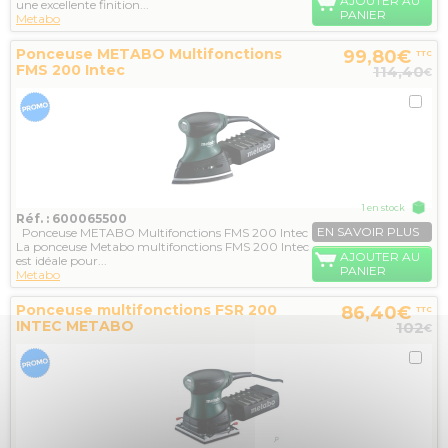
AJOUTER AU
une excellente finition...
PANIER
Metabo
Ponceuse METABO Multifonctions
99,80€
TTC
FMS 200 Intec
114,40
€
1 en stock
Réf. : 600065500
EN SAVOIR PLUS
Ponceuse METABO Multifonctions FMS 200 Intec
La ponceuse Metabo multifonctions FMS 200 Intec
AJOUTER AU
est idéale pour...
PANIER
Metabo
Ponceuse multifonctions FSR 200
86,40€
TTC
INTEC METABO
102
€