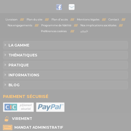
Livraison
////
Plan du site
////
Plan d'accès
////
Mentions légales
////
Contact
////
Nos engagements
////
Programme de fidélité
////
Nos implications sociétales
////
Préférences cookies
////
LA GAMME
THÉMATIQUES
PRATIQUE
INFORMATIONS
BLOG
PAIEMENT SÉCURISÉ
VIREMENT
MANDAT ADMINISTRATIF