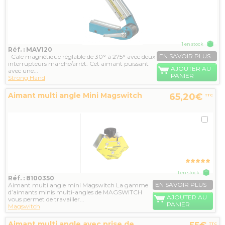
1 en stock
Réf. : MAV120
EN SAVOIR PLUS
Cale magnétique réglable de 30° à 275° avec deux
interrupteurs marche/arrêt. Cet aimant puissant
AJOUTER AU
avec une...
PANIER
Strong Hand
Aimant multi angle Mini Magswitch
65,20€
TTC
1 en stock
Réf. : 8100350
EN SAVOIR PLUS
Aimant multi angle mini Magswitch La gamme
d’aimants minis multi-angles de MAGSWITCH
AJOUTER AU
vous permet de travailler...
PANIER
Magswitch
Aimant multi angle avec prise de
TTC