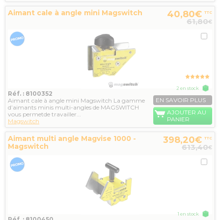
Aimant cale à angle mini Magswitch
40,80€
TTC
61,80
€
2 en stock
Réf. : 8100352
EN SAVOIR PLUS
Aimant cale à angle mini Magswitch La gamme
d’aimants minis multi-angles de MAGSWITCH
AJOUTER AU
vous permetde travailler...
PANIER
Magswitch
Aimant multi angle Magvise 1000 -
398,20€
TTC
Magswitch
613,40
€
1 en stock
Réf. : 8100450