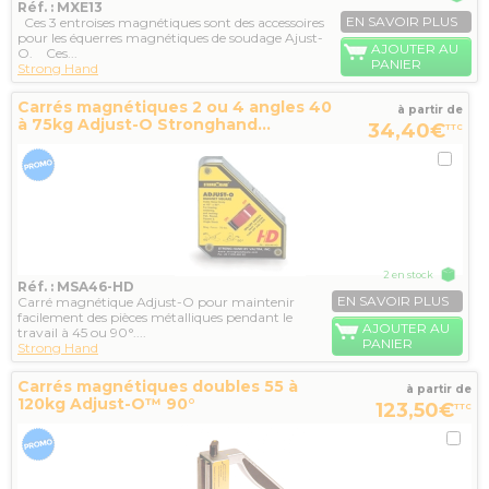
Réf. : MXE13
EN SAVOIR PLUS
Ces 3 entroises magnétiques sont des accessoires
pour les équerres magnétiques de soudage Ajust-
AJOUTER AU
O. Ces...
PANIER
Strong Hand
Carrés magnétiques 2 ou 4 angles 40
à partir de
à 75kg Adjust-O Stronghand...
34,40€
TTC
2 en stock
Réf. : MSA46-HD
EN SAVOIR PLUS
Carré magnétique Adjust-O pour maintenir
facilement des pièces métalliques pendant le
AJOUTER AU
travail à 45 ou 90°....
PANIER
Strong Hand
Carrés magnétiques doubles 55 à
à partir de
120kg Adjust-O™ 90°
123,50€
TTC