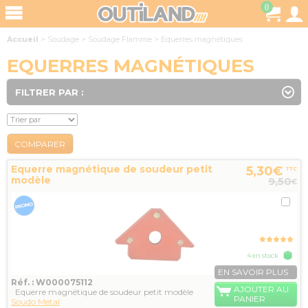
0
Accueil
>
Soudage
>
Soudage Flamme
>
Equerres magnétiques
EQUERRES MAGNÉTIQUES
FILTRER PAR :
COMPARER
Equerre magnétique de soudeur petit
5,30€
TTC
modèle
9,50
€
4 en stock
EN SAVOIR PLUS
Réf. : W000075112
AJOUTER AU
Equerre magnétique de soudeur petit modèle
PANIER
Soudo Metal