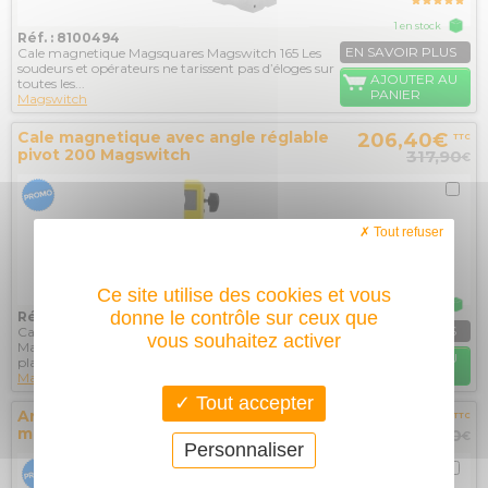
1 en stock
Réf. : 8100494
EN SAVOIR PLUS
Cale magnetique Magsquares Magswitch 165 Les
soudeurs et opérateurs ne tarissent pas d’éloges sur
AJOUTER AU
toutes les...
PANIER
Magswitch
Cale magnetique avec angle réglable
206,40€
TTC
pivot 200 Magswitch
317,90
€
Tout refuser
Ce site utilise des cookies et vous
1 en stock
donne le contrôle sur ceux que
Réf. : 8100367
EN SAVOIR PLUS
Cale magnetique avec angle réglable pivot 200
vous souhaitez activer
Magswitch L’angle pivot MAGSWITCH propose une
AJOUTER AU
plage d’angles de...
PANIER
Magswitch
Tout accepter
Angle de soudure à 90° + 2
167€
TTC
magsquares 165 MAGSWITCH
257,30
€
Personnaliser