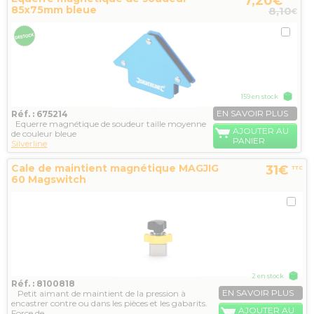
7,20€
85x75mm bleue
8,10
€
159 en stock
EN SAVOIR PLUS
Réf. : 675214
Equerre magnétique de soudeur taille moyenne
AJOUTER AU
de couleur bleue
PANIER
Silverline
Cale de maintient magnétique MAGJIG
31€
TTC
60 Magswitch
2 en stock
Réf. : 8100818
EN SAVOIR PLUS
Petit aimant de maintient de la pression à
encastrer contre ou dans les pièces et les gabarits.
AJOUTER AU
Force de...