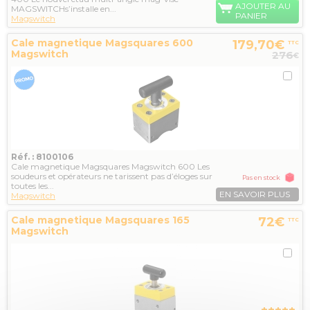
AJOUTER AU
MAGSWITCHs’installe en...
PANIER
Magswitch
Cale magnetique Magsquares 600
179,70€
TTC
Magswitch
276
€
Réf. : 8100106
Cale magnetique Magsquares Magswitch 600 Les
soudeurs et opérateurs ne tarissent pas d’éloges sur
Pas en stock
toutes les...
EN SAVOIR PLUS
Magswitch
Cale magnetique Magsquares 165
72€
TTC
Magswitch