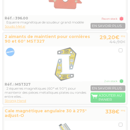
Réf. : 396.00
Pas en stock
Equerre magnétique de soudeur grand modèle
EN SAVOIR PLUS
Soudo Metal
2 aimants de maintient pour cornières
29,20€
TTC
90 et 60° MST327
44,90
€
2 en stock
Réf. : MST327
EN SAVOIR PLUS
2 équerres magnétiques (60° et 90°) pour
maintenir des pièces métalliques plates ou rondes
AJOUTER AU
entre elles...
PANIER
Strong Hand
Cale magnétique angulaire 30 à 275°
338€
TTC
adjust-O