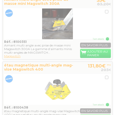
55€
masse mini Magswitch 300A
83,20
€
1 en stock
Réf. : 8100351
EN SAVOIR PLUS
Aimant multi angle avec prise de masse mini
Magswitch 300A La gamme d’aimants minis
AJOUTER AU
multi-angles de MAGSWITCH...
PANIER
Magswitch
étau magnetique multi-angle mag-
131,80€
TTC
vise Magswitch 400
203
€
1 en stock
Réf. : 8100438
EN SAVOIR PLUS
étau magnetique multi-angle mag-vise Magswitch
400 Le nouvel étau multi-angle mag-vise