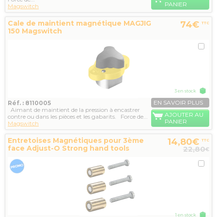
PANIER
Magswitch
Cale de maintient magnétique MAGJIG
74€
TTC
150 Magswitch
3 en stock
EN SAVOIR PLUS
Réf. : 8110005
Aimant de maintient de la pression à encastrer
AJOUTER AU
contre ou dans les pièces et les gabarits. Force de...
PANIER
Magswitch
Entretoises Magnétiques pour 3ème
14,80€
TTC
face Adjust-O Strong hand tools
22,80
€
1 en stock