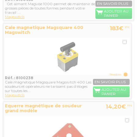
EN SAVOIR PLUS
Cet aimant Magvise 1000 permet de maintenir de
grosses pièces de toutes formes pendant votre
AJOUTER AU
travail :...
PANIER
Magswitch
Cale magnetique Magsquare 400
183€
TTC
Magswitch
Réappro.
Réf. : 8100238
EN SAVOIR PLUS
Cale magnetique Magsquare Magswitch 400 Les
soudeurs et opérateurs ne tarissent pas d’éloges
AJOUTER AU
sur toutes les...
PANIER
Magswitch
Equerre magnétique de soudeur
14,20€
TTC
grand modèle