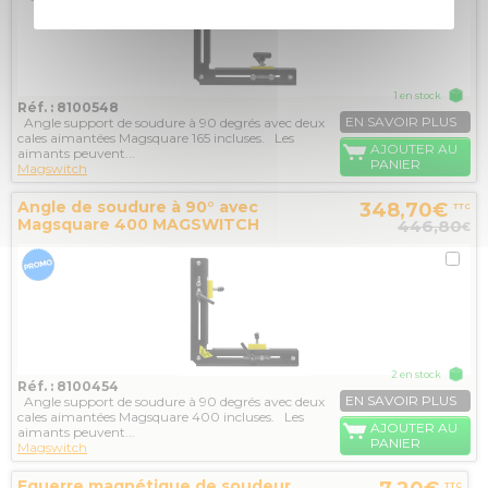
1 en stock
Réf. : 8100548
EN SAVOIR PLUS
Angle support de soudure à 90 degrés avec deux
cales aimantées Magsquare 165 incluses. Les
AJOUTER AU
aimants peuvent...
PANIER
Magswitch
Angle de soudure à 90° avec
348,70€
TTC
Magsquare 400 MAGSWITCH
446,80
€
2 en stock
Réf. : 8100454
EN SAVOIR PLUS
Angle support de soudure à 90 degrés avec deux
cales aimantées Magsquare 400 incluses. Les
AJOUTER AU
aimants peuvent...
PANIER
Magswitch
Equerre magnétique de soudeur
TTC