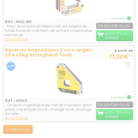
1 en stock
Réf. : MS2-80
EN SAVOIR PLUS
Pour les emplois professionnels qui exigent de
fortes forces de maintien, cet aimant magnétique
AJOUTER AU
permet de...
PANIER
Strong Hand
Equerres magnétiques 2 ou 4 angles
à partir de
25 à 40kg Stronghand Tools
17,20€
TTC
2 en stock
Réf. : MS45
EN SAVOIR PLUS
Ce carré magnétique permet de maintenir deux
pièces métalliques lors du brasage ou du soudage.
AJOUTER AU
Sa taille...
PANIER
Strong Hand
COMPARER