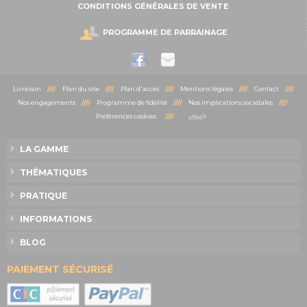
CONDITIONS GÉNÉRALES DE VENTE
PROGRAMME DE PARRAINAGE
Livraison
////
Plan du site
////
Plan d'accès
////
Mentions légales
////
Contact
////
Nos engagements
////
Programme de fidélité
////
Nos implications sociétales
////
Préférences cookies
////
LA GAMME
THÉMATIQUES
PRATIQUE
INFORMATIONS
BLOG
PAIEMENT SÉCURISÉ