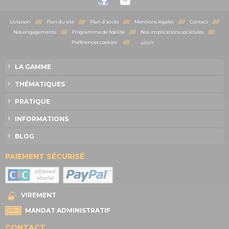
Livraison
////
Plan du site
////
Plan d'accès
////
Mentions légales
////
Contact
////
Nos engagements
////
Programme de fidélité
////
Nos implications sociétales
////
Préférences cookies
////
LA GAMME
THÉMATIQUES
PRATIQUE
INFORMATIONS
BLOG
PAIEMENT SÉCURISÉ
VIREMENT
MANDAT ADMINISTRATIF
CONTACT