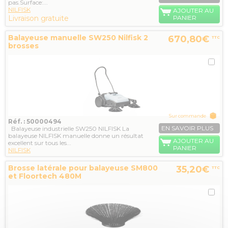
pas.Surface:...
NILFISK
AJOUTER AU
Livraison gratuite
PANIER
Balayeuse manuelle SW250 Nilfisk 2
670,80€
TTC
brosses
Sur commande
Réf. : 50000494
EN SAVOIR PLUS
Balayeuse industrielle SW250 NILFISK La
balayeuse NILFISK manuelle donne un résultat
AJOUTER AU
excellent sur tous les...
PANIER
NILFISK
Brosse latérale pour balayeuse SM800
35,20€
TTC
et Floortech 480M