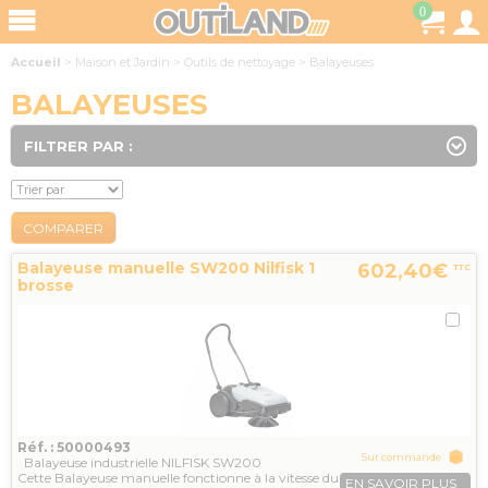
0
Accueil
>
Maison et Jardin
>
Outils de nettoyage
>
Balayeuses
BALAYEUSES
FILTRER PAR :
COMPARER
Balayeuse manuelle SW200 Nilfisk 1
602,40€
TTC
brosse
Réf. : 50000493
Sur commande
Balayeuse industrielle NILFISK SW200
Cette Balayeuse manuelle fonctionne à la vitesse du
EN SAVOIR PLUS