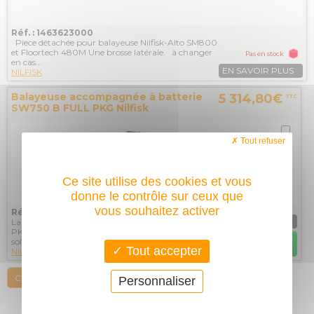
Réf. : 1463623000
Piece détachée pour balayeuse Nilfisk-Alto SM800
et Floortech 480M Une brosse latérale. à changer
Pas en stock
en cas...
EN SAVOIR PLUS
NILFISK
Balayeuse accompagnée à batterie
5 314,80€
TTC
SW750 B FULL PKG Nilfisk
Tout refuser
Ce site utilise des cookies et vous
donne le contrôle sur ceux que
Sur commande
vous souhaitez activer
Réf. : 9084701010
EN SAVOIR PLUS
La balayeuse industrielle à batterie SW750 B FULL
PKG est adaptée au nettoyage de tous types de
AJOUTER AU
sols et de...
PANIER
Tout accepter
NILFISK
COMPARER
Personnaliser