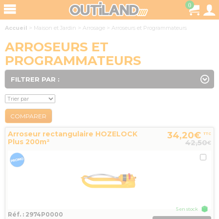
0
Accueil
>
Maison et Jardin
>
Arrosage
>
Arroseurs et Programmateurs
ARROSEURS ET
PROGRAMMATEURS
FILTRER PAR :
COMPARER
Arroseur rectangulaire HOZELOCK
34,20€
TTC
Plus 200m²
42,50
€
5 en stock
Réf. : 2974P0000