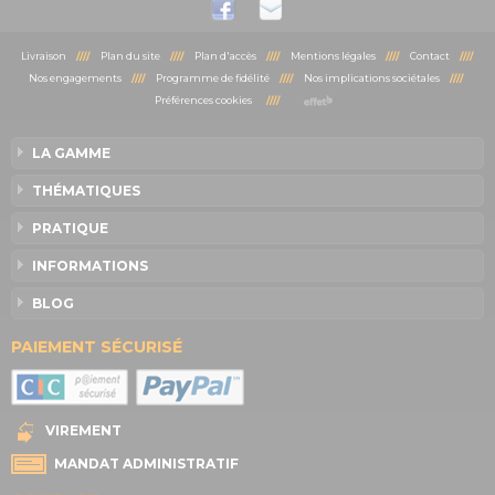
Livraison
////
Plan du site
////
Plan d'accès
////
Mentions légales
////
Contact
////
Nos engagements
////
Programme de fidélité
////
Nos implications sociétales
////
Préférences cookies
////
LA GAMME
THÉMATIQUES
PRATIQUE
INFORMATIONS
BLOG
PAIEMENT SÉCURISÉ
VIREMENT
MANDAT ADMINISTRATIF