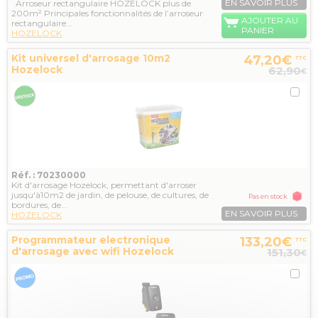
EN SAVOIR PLUS
Arroseur rectangulaire HOZELOCK plus de
200m² Principales fonctionnalités de l’arroseur
AJOUTER AU
rectangulaire...
PANIER
HOZELOCK
Kit universel d'arrosage 10m2
47,20€
TTC
Hozelock
62,90
€
Réf. : 70230000
Kit d'arrosage Hozelock, permettant d'arroser
jusqu'à10m2 de jardin, de pelouse, de cultures, de
Pas en stock
bordures, de...
EN SAVOIR PLUS
HOZELOCK
Programmateur electronique
133,20€
TTC
d'arrosage avec wifi Hozelock
151,30
€