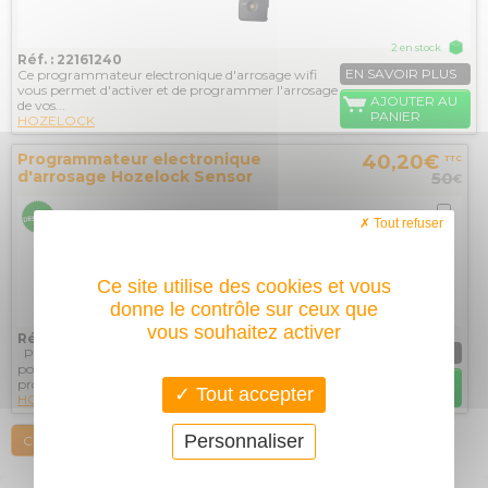
2 en stock
Réf. : 22161240
EN SAVOIR PLUS
Ce programmateur electronique d'arrosage wifi
vous permet d'activer et de programmer l'arrosage
AJOUTER AU
de vos...
PANIER
HOZELOCK
Programmateur electronique
40,20€
TTC
d'arrosage Hozelock Sensor
50
€
controller
Tout refuser
Ce site utilise des cookies et vous
donne le contrôle sur ceux que
2 en stock
vous souhaitez activer
Réf. : 22120000
EN SAVOIR PLUS
Programmez l'arrosage de votre jardin ou
potager aux meilleures heures de la journée ! Ce
AJOUTER AU
programmateur...
Tout accepter
PANIER
HOZELOCK
Personnaliser
COMPARER