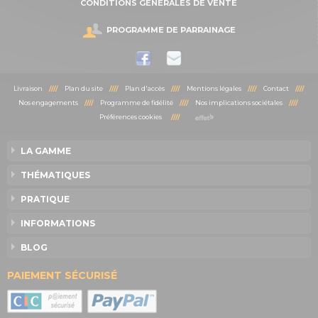
CONDITIONS GÉNÉRALES DE VENTE
PROGRAMME DE PARRAINAGE
Livraison
////
Plan du site
////
Plan d'accès
////
Mentions légales
////
Contact
////
Nos engagements
////
Programme de fidélité
////
Nos implications sociétales
////
Préférences cookies
////
LA GAMME
THÉMATIQUES
PRATIQUE
INFORMATIONS
BLOG
PAIEMENT SÉCURISÉ