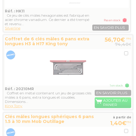
Réf. : HK11
Ce jeu de clés mâles hexagonales est fabriqué en
acier chrome vanadium. Ce dernier a été trempé
Pas en stock
et revenu...
EN SAVOIR PLUS
Silverline
Coffret de 6 clés mâles 6 pans extra
56,70€
TTC
longues H3 à H17 King tony
74,40
€
1 en stock
Réf. : 20210MR
EN SAVOIR PLUS
Coffret en métal contenant un jeu de grosses clés
mâles à 6 pans, extra longues et coudées.
AJOUTER AU
Dimensions...
PANIER
King Tony
Clés mâles longues sphériques 6 pans
à partir de
1.5 à 10 mm Mob Outillage
1,40€
TTC