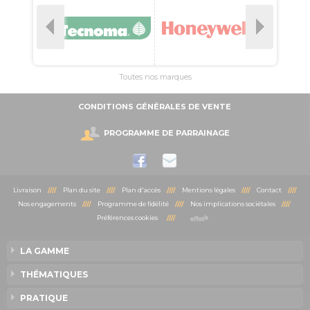
Toutes nos marques
CONDITIONS GÉNÉRALES DE VENTE
PROGRAMME DE PARRAINAGE
Livraison
////
Plan du site
////
Plan d'accès
////
Mentions légales
////
Contact
////
Nos engagements
////
Programme de fidélité
////
Nos implications sociétales
////
Préférences cookies
////
LA GAMME
THÉMATIQUES
PRATIQUE