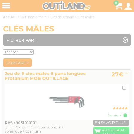
0
Accueil
>
Outillage à main
>
Clés de serrage
>
Clés mâles
CLÉS MÂLES
FILTRER PAR :
COMPARER
Jeu de 9 clés mâles 6 pans longues
27€
TTC
Protanium MOB OUTILLAGE
5 en stock
EN SAVOIR PLUS
Réf. : 9051010101
Jeu de 9 clés mâles 6 pans longues
AJOUTER AU
sphériqueProtanium