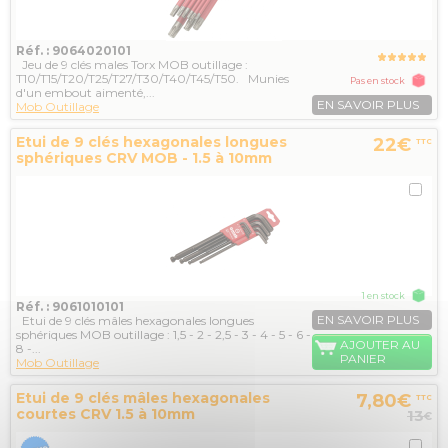
Réf. : 9064020101
Jeu de 9 clés males Torx MOB outillage :
T10/T15/T20/T25/T27/T30/T40/T45/T50. Munies
Pas en stock
d'un embout aimenté,...
EN SAVOIR PLUS
Mob Outillage
Etui de 9 clés hexagonales longues
22€
TTC
sphériques CRV MOB - 1.5 à 10mm
1 en stock
Réf. : 9061010101
EN SAVOIR PLUS
Etui de 9 clés mâles hexagonales longues
sphériques MOB outillage : 1,5 - 2 - 2,5 - 3 - 4 - 5 - 6 -
AJOUTER AU
8 -...
PANIER
Mob Outillage
Etui de 9 clés mâles hexagonales
7,80€
TTC
courtes CRV 1.5 à 10mm
13
€