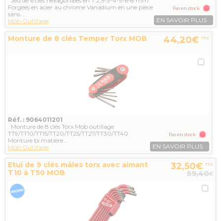
Jeu de 6 clés hexagonales en T 2,5-3-4-5-6-8 mm.
Forgées en acier au chrome Vanadium en une pièce
Pas en stock
sans...
EN SAVOIR PLUS
Mob Outillage
Monture de 8 clés Temper Torx MOB
44,20€
TTC
Réf. : 9064011201
Monture de 8 clés Torx Mob outillage
TT9/TT10/TT15/TT20/TT25/TT27/TT30/TT40
Pas en stock
Monture bi matière...
EN SAVOIR PLUS
Mob Outillage
Etui de 9 clés mâles torx avec aimant
32,50€
TTC
T10 à T50 MOB
59,40
€