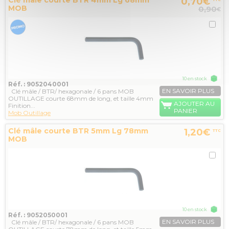
Clé mâle courte BTR 4mm Lg 68mm
0,70€
MOB
0,90
€
10 en stock
Réf. : 9052040001
EN SAVOIR PLUS
Clé mâle / BTR/ hexagonale / 6 pans MOB
OUTILLAGE courte 68mm de long, et taille 4mm
AJOUTER AU
Finition...
PANIER
Mob Outillage
Clé mâle courte BTR 5mm Lg 78mm
1,20€
TTC
MOB
10 en stock
Réf. : 9052050001
EN SAVOIR PLUS
Clé mâle / BTR/ hexagonale / 6 pans MOB