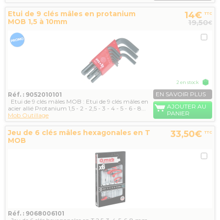
Etui de 9 clés mâles en protanium
14€
TTC
MOB 1,5 à 10mm
19,50
€
2 en stock
EN SAVOIR PLUS
Réf. : 9052010101
Etui de 9 clés mâles MOB : Etui de 9 clés mâles en
AJOUTER AU
acier allié Protanium 1,5 - 2 - 2,5 - 3 - 4 - 5 - 6 - 8...
PANIER
Mob Outillage
Jeu de 6 clés mâles hexagonales en T
33,50€
TTC
MOB
Réf. : 9068006101