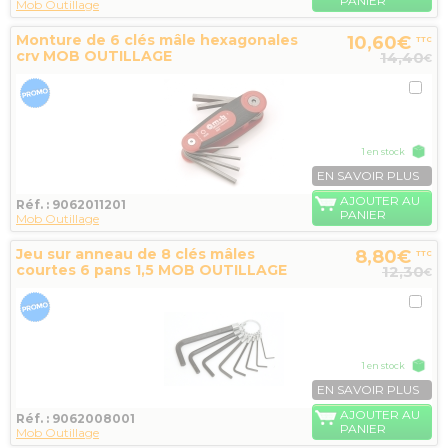
PANIER
Mob Outillage
Monture de 6 clés mâle hexagonales
10,60€
TTC
crv MOB OUTILLAGE
14,40
€
1 en stock
EN SAVOIR PLUS
AJOUTER AU
Réf. : 9062011201
PANIER
Mob Outillage
Jeu sur anneau de 8 clés mâles
8,80€
TTC
courtes 6 pans 1,5 MOB OUTILLAGE
12,30
€
1 en stock
EN SAVOIR PLUS
AJOUTER AU
Réf. : 9062008001
PANIER
Mob Outillage