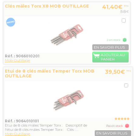
Clés mâles Torx X8 MOB OUTILLAGE
41,40€
TTC
58
€
2 en stock
EN SAVOIR PLUS
AJOUTER AU
Réf. : 9066010201
PANIER
Mob Outillage
Etui de 8 clés mâles Temper Torx MOB
39,50€
TTC
OUTILLAGE
Réf. : 9064010101
Etui de 8 clés mâles Temper Torx : Descriptif de
Pas en stock
l'étui de 8 clés mâles Temper Torx : Clés :...
EN SAVOIR PLUS
Mob Outillage