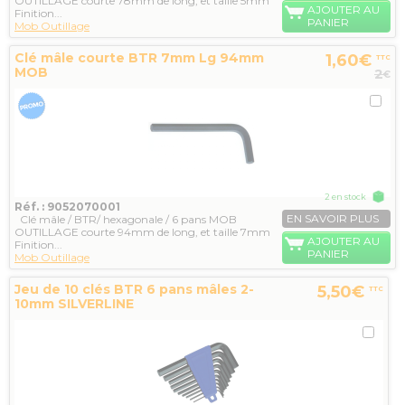
OUTILLAGE courte 78mm de long, et taille 5mm
AJOUTER AU
Finition...
PANIER
Mob Outillage
Clé mâle courte BTR 7mm Lg 94mm
1,60€
TTC
MOB
2
€
2 en stock
Réf. : 9052070001
EN SAVOIR PLUS
Clé mâle / BTR/ hexagonale / 6 pans MOB
OUTILLAGE courte 94mm de long, et taille 7mm
AJOUTER AU
Finition...
PANIER
Mob Outillage
Jeu de 10 clés BTR 6 pans mâles 2-
5,50€
TTC
10mm SILVERLINE