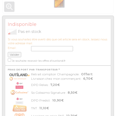
Indisponible
Pas en stock
Si vous souhaitez être averti dès que cet article sera en stock, laissez nous
votre adresse mail.
Email :
Je souhaite recevoir les offres d'outiland.fr
FRAIS DE PORT PAR TRANSPORTEUR *
Retrait comptoir Champagnole :
Offert
Livraison chez mon commerçant :
6,70€
DPD Relais :
7,20€
So Colissimo Signature :
8,50€
DPD Predict :
10,90€
TNT :
11,10€
Livraison en relais TNT :
12,70€