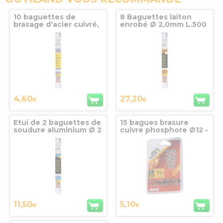
10 baguettes de
8 Baguettes laiton
brasage d'acier cuivré,
enrobé Ø 2,0mm L.500
Ø 2.0 mm, GYS
mm GYS
4,60
27,20
€
€
Etui de 2 baguettes de
15 bagues brasure
soudure aluminium Ø 2
cuivre phosphore Ø12 -
mm, GYS
WELDTEAM
11,50
5,10
€
€