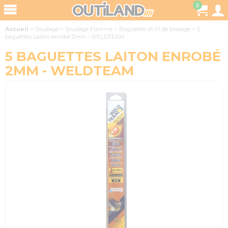
0
Accueil
>
Soudage
>
Soudage Flamme
>
Baguettes et fil de brasage
>
5
baguettes Laiton enrobé 2mm - WELDTEAM
5 BAGUETTES LAITON ENROBÉ
2MM - WELDTEAM