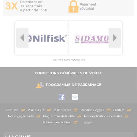
Toutes nos marques
CONDITIONS GÉNÉRALES DE VENTE
PROGRAMME DE PARRAINAGE
Livraison
////
Plan du site
////
Plan d'accès
////
Mentions légales
////
Contact
////
Nos engagements
////
Programme de fidélité
////
Nos implications sociétales
////
Préférences cookies
////
LA GAMME