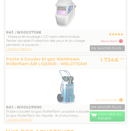
Réf. : W000371168
Masque de soudage LCD opto-électronique
Teinte Variable Protection des yeux et du visage
Pas en stock
pendant la soudure...
EN SAVOIR PLUS
Lincoln Electric
Poste à Souder bi gaz Weldteam
1 734€
TTC
Rollerflam AIR LIQUIDE - WELDTEAM
Sur commande
EN SAVOIR PLUS
Réf. : W000291590
Poste à souder bi gaz Rollerflam Le poste à souder
AJOUTER AU
bi gaz Rollerflam Air liquide : le chalumeau...
PANIER
Lincoln Electric