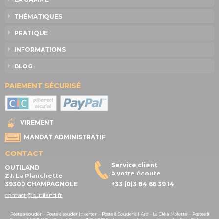
THÉMATIQUES
PRATIQUE
INFORMATIONS
BLOG
PAIEMENT SÉCURISÉ
VIREMENT
MANDAT ADMINISTRATIF
CONTACT
Service client
OUTILAND
à votre écoute
Z.I. La Planchette
39300 CHAMPAGNOLE
+33 (0)3 84 66 39 14
contact@outiland.fr
Poste a souder
-
Poste à souder Inverter
-
Poste à Souder à l'Arc
-
La Clé à Molette
-
Postes à