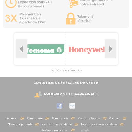
Toutes nos marques
CONDITIONS GÉNÉRALES DE VENTE
PROGRAMME DE PARRAINAGE
Livraison
////
Plan du site
////
Plan d'accès
////
Mentions légales
////
Contact
////
Nos engagements
////
Programme de fidélité
////
Nos implications sociétales
////
Préférences cookies
////