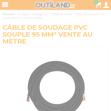
0
Accueil
>
Soudage
>
Soudage Arc
>
Cables et cosses
>
Câble de soudage PVC
souple 95 mm² vente au mètre
CÂBLE DE SOUDAGE PVC
SOUPLE 95 MM² VENTE AU
MÈTRE