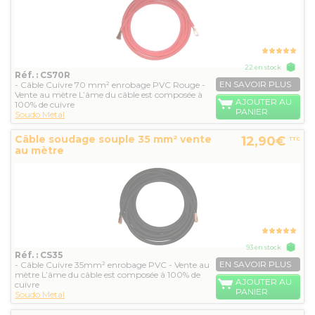
22 en stock
Réf. : CS70R
EN SAVOIR PLUS
- Câble Cuivre 70 mm² enrobage PVC Rouge -
Vente au mètre L’âme du câble est composée à
AJOUTER AU
100% de cuivre
PANIER
Soudo Metal
Câble soudage souple 35 mm² vente
12,90€
TTC
au mètre
93 en stock
Réf. : CS35
EN SAVOIR PLUS
- Câble Cuivre 35mm² enrobage PVC - Vente au
mètre L’âme du câble est composée à 100% de
AJOUTER AU
cuivre
PANIER
Soudo Metal