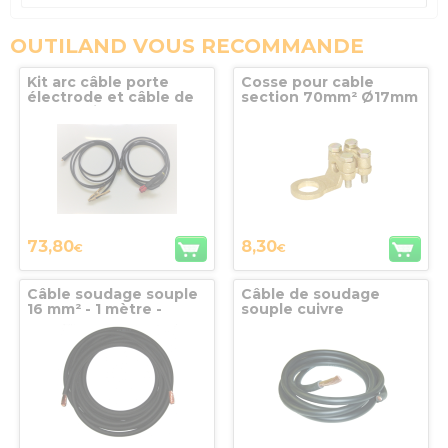
OUTILAND VOUS RECOMMANDE
Kit arc câble porte
Cosse pour cable
électrode et câble de
section 70mm² Ø17mm
masse laiton 25mm²
4m 200A max
73,80
8,30
€
€
Câble soudage souple
Câble de soudage
16 mm² - 1 mètre -
souple cuivre
CS16-1
néoprène 50 mm²
vente au mètre