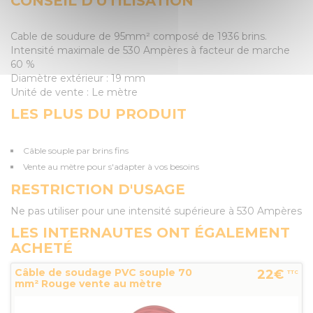
CONSEIL D'UTILISATION
Cable de soudure de 95mm² composé de 1936 brins.
Intensité maximale de 530 Ampères à facteur de marche
60 %
Diamètre extérieur : 19 mm
Unité de vente : Le mètre
LES PLUS DU PRODUIT
Câble souple par brins fins
Vente au mètre pour s'adapter à vos besoins
RESTRICTION D'USAGE
Ne pas utiliser pour une intensité supérieure à 530 Ampères
LES INTERNAUTES ONT ÉGALEMENT
ACHETÉ
Câble de soudage PVC souple 70
22€
TTC
mm² Rouge vente au mètre