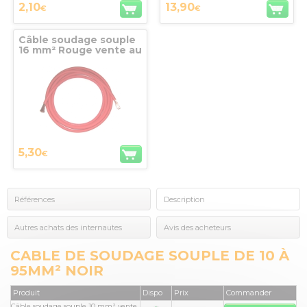
2,10
13,90
€
€
Câble soudage souple
16 mm² Rouge vente au
mètre
5,30
€
Références
Description
Autres achats des internautes
Avis des acheteurs
CABLE DE SOUDAGE SOUPLE DE 10 À
95MM² NOIR
Produit
Dispo
Prix
Commander
Câble soudage souple 10 mm² vente