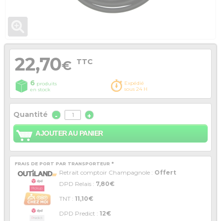
22,70
TTC
€
6
Expédié
produits
sous 24 H
en stock
Quantité
-
+
AJOUTER AU PANIER
FRAIS DE PORT PAR TRANSPORTEUR *
Retrait comptoir Champagnole :
Offert
DPD Relais :
7,80€
TNT :
11,10€
DPD Predict :
12€