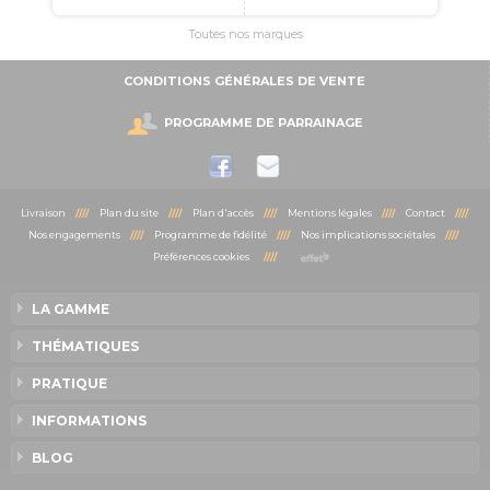
Toutes nos marques
CONDITIONS GÉNÉRALES DE VENTE
PROGRAMME DE PARRAINAGE
Livraison
////
Plan du site
////
Plan d'accès
////
Mentions légales
////
Contact
////
Nos engagements
////
Programme de fidélité
////
Nos implications sociétales
////
Préférences cookies
////
LA GAMME
THÉMATIQUES
PRATIQUE
INFORMATIONS
BLOG