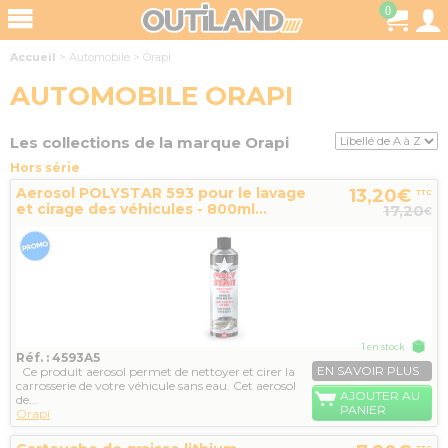
0
Accueil
>
Automobile
>
Orapi
AUTOMOBILE ORAPI
Les collections de la marque Orapi
Hors série
Aerosol POLYSTAR 593 pour le lavage
13,20€
TTC
et cirage des véhicules - 800ml...
17,20
€
1 en stock
Réf. : 4593A5
EN SAVOIR PLUS
Ce produit aerosol permet de nettoyer et cirer la
carrosserie de votre véhicule sans eau. Cet aerosol
AJOUTER AU
de...
PANIER
Orapi