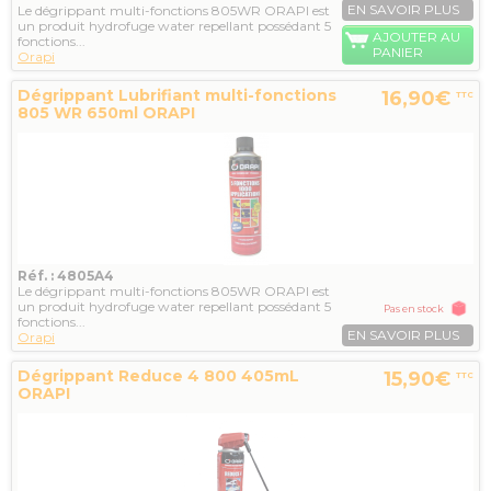
EN SAVOIR PLUS
Le dégrippant multi-fonctions 805WR ORAPI est
un produit hydrofuge water repellant possédant 5
AJOUTER AU
fonctions...
PANIER
Orapi
Dégrippant Lubrifiant multi-fonctions
16,90€
TTC
805 WR 650ml ORAPI
Réf. : 4805A4
Le dégrippant multi-fonctions 805WR ORAPI est
un produit hydrofuge water repellant possédant 5
Pas en stock
fonctions...
EN SAVOIR PLUS
Orapi
Dégrippant Reduce 4 800 405mL
15,90€
TTC
ORAPI