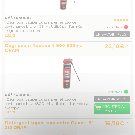
Réf. : 4800A2
Dégrippant super puissant en aérosol de
contenance brute 405 ml. Utilisé par l'armée
Pas en stock
Dégrippant a action...
EN SAVOIR PLUS
Orapi
Dégrippant Reduce 4 800 800mL
22,10€
TTC
ORAPI
12 en stock
Réf. : 4800A5
EN SAVOIR PLUS
Dégrippant super puissant en aérosol de
contenance brute 800 ml. Utilisé par l'armée par
AJOUTER AU
exemple ...
PANIER
Orapi
Détergent super concentré Oranet B1
16,70€
TTC
515 ORAPI