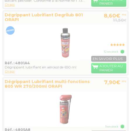
solvant pétrolier. Conforme à la norme NFT 73...
PANIER
Orapi
Dégrippant Lubrifiant Degrilub 801
8,60€
TTC
ORAPI
11,50
€
12 en stock
EN SAVOIR PLUS
Réf. : 4801A4
AJOUTER AU
Dégrippant lubrifiant en aérosol de 650 ml
PANIER
Orapi
Dégrippant Lubrifiant multi-fonctions
7,90€
TTC
805 WR 270/200ml ORAPI
9 en stock
Réf. : 4805A8