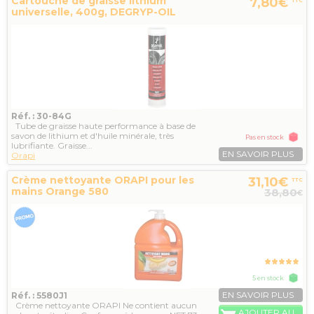
Cartouche de graisse lithium
7,80€
TTC
universelle, 400g, DEGRYP-OIL
Réf. : 30-84G
Tube de graisse haute performance à base de
savon de lithium et d'huile minérale, très
Pas en stock
lubrifiante. Graisse...
EN SAVOIR PLUS
Orapi
Crème nettoyante ORAPI pour les
31,10€
TTC
mains Orange 580
38,80
€
5 en stock
EN SAVOIR PLUS
Réf. : 5580J1
Crème nettoyante ORAPI Ne contient aucun
AJOUTER AU