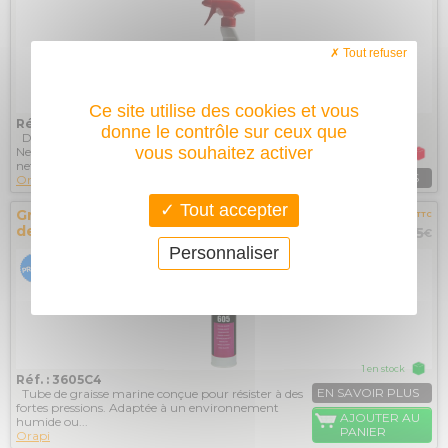
Tout refuser
Ce site utilise des cookies et vous
Réf. : 2515I1
donne le contrôle sur ceux que
Détergent super concentré Oranet B1 515 ORAPI
vous souhaitez activer
Nettoyant détergent super concentré pour le
Pas en stock
nettoyage des...
EN SAVOIR PLUS
Orapi
Tout accepter
Graisse marine WSA 605, cartouche
19,60€
TTC
de 400g, ORAPI
25
€
Personnaliser
1 en stock
Réf. : 3605C4
EN SAVOIR PLUS
Tube de graisse marine conçue pour résister à des
fortes pressions. Adaptée à un environnement
AJOUTER AU
humide ou...
PANIER
Orapi