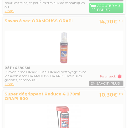
pour les freins, et pour les travaux de mécaniques
AJOUTER AU
ou...
PANIER
Orapi
Savon à sec ORAMOUSS ORAPI
14,70€
TTC
Réf. : 45805A1
Savon à sec ORAMOUSS ORAPI Nettoyage avec
le Savon à sec ORAMOUSS ORAPI :- Des huiles,
Pas en stock
graisses, cambouis.-...
EN SAVOIR PLUS
Orapi
Super dégrippant Reduce 4 270ml
10,30€
TTC
ORAPI 800