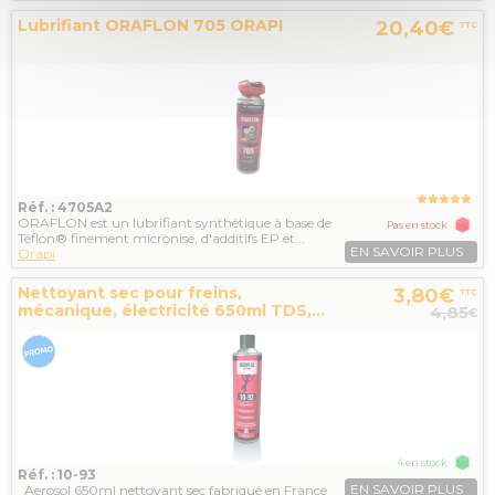
Lubrifiant ORAFLON 705 ORAPI
20,40€
TTC
Réf. : 4705A2
ORAFLON est un lubrifiant synthétique à base de
Pas en stock
Téflon® finement micronisé, d'additifs EP et...
EN SAVOIR PLUS
Orapi
Nettoyant sec pour freins,
3,80€
TTC
mécanique, électricité 650ml TDS,...
4,85
€
4 en stock
Réf. : 10-93
EN SAVOIR PLUS
Aerosol 650ml nettoyant sec fabriqué en France