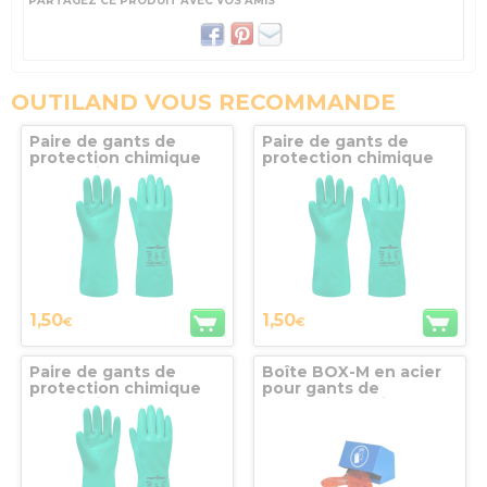
PARTAGEZ CE PRODUIT AVEC VOS AMIS
OUTILAND VOUS RECOMMANDE
Paire de gants de
Paire de gants de
protection chimique
protection chimique
A810, taille M,
A810, taille XL,
PORTWEST
PORTWEST
1,50
1,50
€
€
Paire de gants de
Boîte BOX-M en acier
protection chimique
pour gants de
A810, taille L,
protection Jurine
PORTWEST