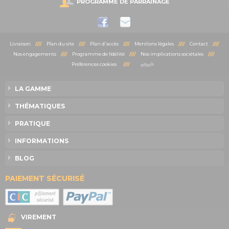
PROGRAMME DE PARRAINAGE
Livraison
////
Plan du site
////
Plan d'accès
////
Mentions légales
////
Contact
////
Nos engagements
////
Programme de fidélité
////
Nos implications sociétales
////
Préférences cookies
////
LA GAMME
THÉMATIQUES
PRATIQUE
INFORMATIONS
BLOG
PAIEMENT SÉCURISÉ
VIREMENT