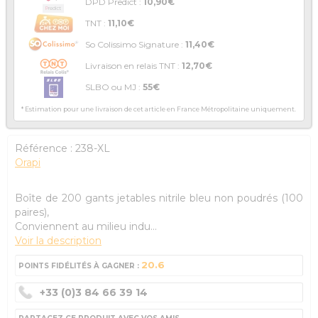
DPD Predict :
10,90€
TNT :
11,10€
So Colissimo Signature :
11,40€
Livraison en relais TNT :
12,70€
SLBO ou MJ :
55€
* Estimation pour une livraison de cet article en France Métropolitaine uniquement.
Référence :
238-XL
Orapi
Boîte de 200 gants jetables nitrile bleu non poudrés (100
paires),
Conviennent au milieu indu...
Voir la description
20.6
POINTS FIDÉLITÉS À GAGNER :
+33 (0)3 84 66 39 14