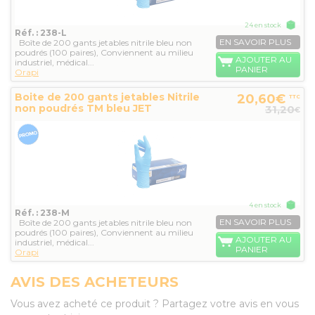
24 en stock
Réf. : 238-L
EN SAVOIR PLUS
Boîte de 200 gants jetables nitrile bleu non
poudrés (100 paires), Conviennent au milieu
AJOUTER AU
industriel, médical...
PANIER
Orapi
Boite de 200 gants jetables Nitrile
20,60€
TTC
non poudrés TM bleu JET
31,20
€
4 en stock
Réf. : 238-M
EN SAVOIR PLUS
Boîte de 200 gants jetables nitrile bleu non
poudrés (100 paires), Conviennent au milieu
AJOUTER AU
industriel, médical...
PANIER
Orapi
AVIS DES ACHETEURS
Vous avez acheté ce produit ? Partagez votre avis en vous