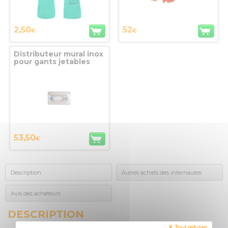
2,50
52
€
€
Distributeur mural inox
pour gants jetables
Jurine
53,50
€
Description
Autres achats des internautes
Avis des acheteurs
DESCRIPTION
Tout refuser