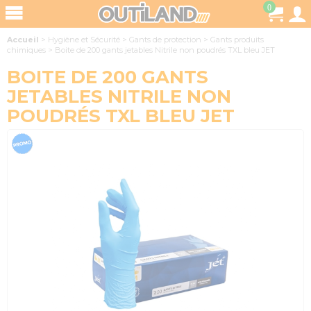
0
Accueil
>
Hygiène et Sécurité
>
Gants de protection
>
Gants produits
chimiques
>
Boite de 200 gants jetables Nitrile non poudrés TXL bleu JET
BOITE DE 200 GANTS
JETABLES NITRILE NON
POUDRÉS TXL BLEU JET