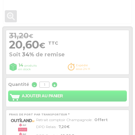
31,20
€
20,60
TTC
€
Soit
34%
de remise
14
Expédié
produits
sous 24 H
en stock
Quantité
-
+
AJOUTER AU PANIER
FRAIS DE PORT PAR TRANSPORTEUR *
Retrait comptoir Champagnole :
Offert
DPD Relais :
7,20€