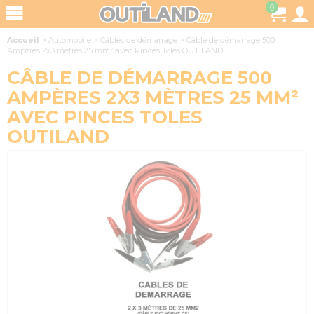
0
Accueil
>
Automobile
>
Câbles de démarrage
>
Câble de démarrage 500
Ampères 2x3 mètres 25 mm² avec Pinces Toles OUTILAND
CÂBLE DE DÉMARRAGE 500
AMPÈRES 2X3 MÈTRES 25 MM²
AVEC PINCES TOLES
OUTILAND