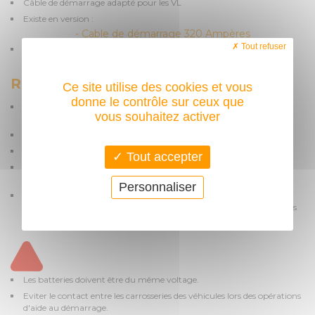
Câble de démarrage adapté pour les VL
Existe en version :
- Cable de démarrage 320 Ampères
Tout refuser
Nous pouvons également réaliser votre câble de démarrage sur
mesure, n'hésitez pas à nous demander un
devis
.
RESTRICTION D'USAGE
Ce site utilise des cookies et vous
donne le contrôle sur ceux que
Couper le contact du véhicule de dépannage avant de brancher les
vous souhaitez activer
câbles de démarrage.
Relier les pinces rouges avec les bornes +
Relier les pinces noires avec les bornes -
Tout accepter
Chaque tentatives de démarrage ne doit pas dépasser 15 secondes
(attendre 1 minute avant une nouvelle tentative)
Personnaliser
Après démarrage procéder comme suit : enlever la pince noire du
véhicule en panne, puis la seconde pince noire, puis les pinces rouges
dans le même ordre
Les batteries doivent être du même voltage.
Eviter le contact entre les carrosseries des véhicules lors des opérations
d'aide au démarrage.