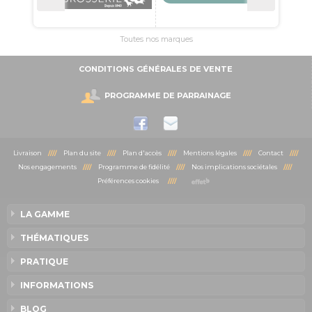
Toutes nos marques
CONDITIONS GÉNÉRALES DE VENTE
PROGRAMME DE PARRAINAGE
Livraison
////
Plan du site
////
Plan d'accès
////
Mentions légales
////
Contact
////
Nos engagements
////
Programme de fidélité
////
Nos implications sociétales
////
Préférences cookies
////
LA GAMME
THÉMATIQUES
PRATIQUE
INFORMATIONS
BLOG