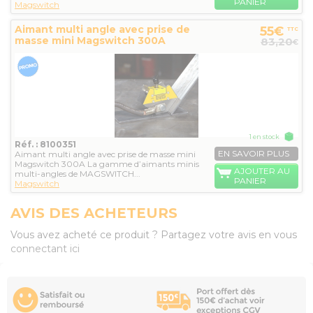
PANIER
Magswitch
Aimant multi angle avec prise de
55€
TTC
masse mini Magswitch 300A
83,20
€
1 en stock
Réf. : 8100351
EN SAVOIR PLUS
Aimant multi angle avec prise de masse mini
Magswitch 300A La gamme d’aimants minis
AJOUTER AU
multi-angles de MAGSWITCH...
PANIER
Magswitch
AVIS DES ACHETEURS
Vous avez acheté ce produit ? Partagez votre avis en vous
connectant ici