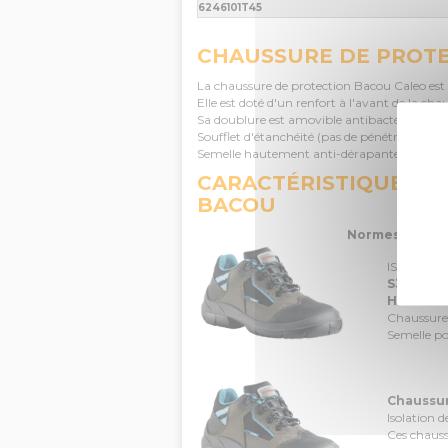
6246101T45
CHAUSSURE DE PROTE
La chaussure de protection Bacou Caleo est 
Elle est doté d'un renfort à l'avant de la cha
Sa doublure est amovible antibactérienne an
Soufflet d'étanchéité (pas de pénétration de
Semelle hautement anti-dérapante et atténue
CARACTÉRISTIQUES T
BACOU
Normes de la 
ISO 20345
S3 :
Résist
HI CI
:
iso
Chaussure 
Semelle po
Chaussur
Isolation d
Ces chauss