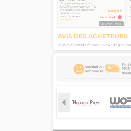
Réf. : 6246101T43
Chaussure de protection
BACOU Caleo Honeywell T43
C
La chaussure de protection
3
Bacou Caleo est
p
principalement...
e
Pas en stock
HoneyWell
EN SAVOIR PLUS
AVIS DES ACHETEURS
Vous avez acheté ce produit ? Partagez vot