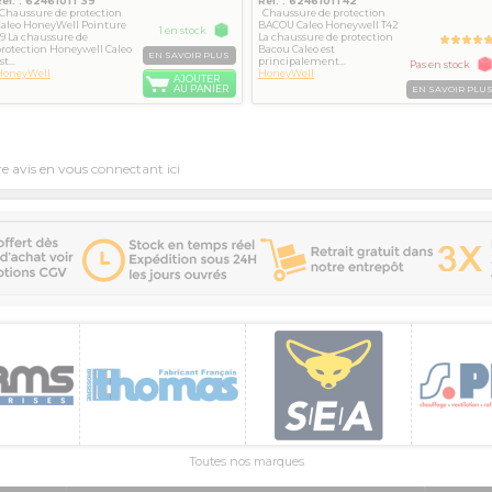
Réf. : 6246101T39
Réf. : 6246101T42
Chaussure de protection
Chaussure de protection
aleo HoneyWell Pointure
BACOU Caleo Honeywell T42
1 en stock
9 La chaussure de
La chaussure de protection
rotection Honeywell Caleo
Bacou Caleo est
EN SAVOIR PLUS
st...
principalement...
Pas en stock
HoneyWell
HoneyWell
AJOUTER
AU PANIER
EN SAVOIR PLU
re avis en vous
connectant ici
Toutes nos marques