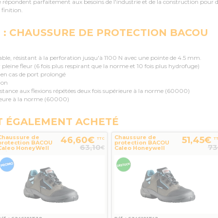
 répondent parfaitement aux besoins de l'industrie et de la construction pour 
finition.
T : CHAUSSURE DE PROTECTION BACOU
ble, résistant à la perforation jusqu'à 1100 N avec une pointe de 4.5 mm.
ir pleine fleur (6 fois plus respirant que la norme et 10 fois plus hydrofuge)
en cas de port prolongé
ion
istance aux flexions répétées deux fois supérieure à la norme (60000)
rieure à la norme (60000)
T ÉGALEMENT ACHETÉ
Chaussure de
Chaussure de
46,60€
51,45€
TTC
T
protection BACOU
protection BACOU
63,10
73
€
Caleo HoneyWell
Caleo Honeywell
Pointure 39
T42