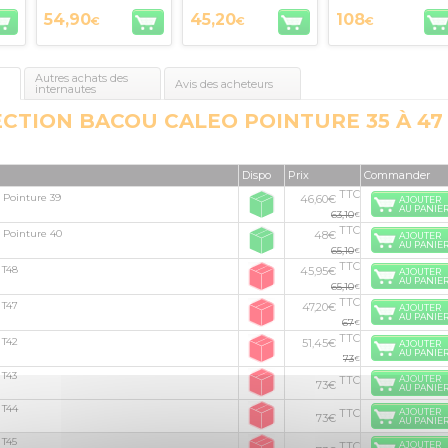
54,90
45,20
108
€
€
€
Autres achats des
Avis des acheteurs
internautes
CTION BACOU CALEO POINTURE 35 À 47
Dispo
Prix
Commander
TTC
 Pointure 39
46,60€
AJOUTER
AU PANIE
63,10
€
TTC
 Pointure 40
48€
AJOUTER
AU PANIE
65,10
€
TTC
 T48
45,95€
AJOUTER
AU PANIE
65,10
€
TTC
 T47
47,20€
AJOUTER
AU PANIE
67
€
TTC
 T42
51,45€
AJOUTER
AU PANIE
73
€
 T43
TTC
AJOUTER
73€
AU PANIE
 T44
TTC
AJOUTER
73€
AU PANIE
 T45
TTC
AJOUTER