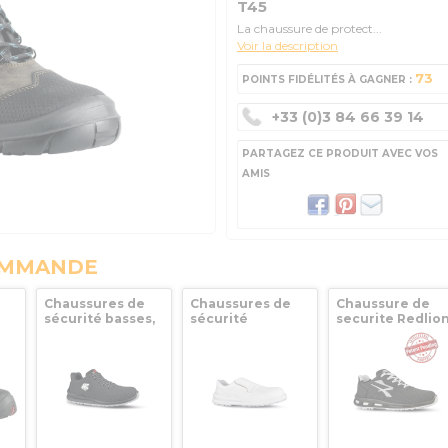
T45
La chaussure de protect...
Voir la description
73
POINTS FIDÉLITÉS À GAGNER :
+33 (0)3 84 66 39 14
PARTAGEZ CE PRODUIT AVEC VOS
AMIS
OMMANDE
Chaussures de
Chaussures de
Chaussure de
sécurité basses,
sécurité
securite Redlio
S3
JAMES S3 SRC,
blanches sans
IMPERIUS S3 SRC
e
taille 43,
lacets MADRID S2
T36 UPOWER
UPOWER
SRC ESD, taille 38,
UPOWER