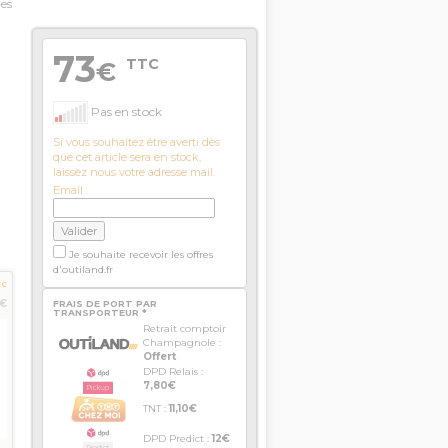
des
73
TTC
€
Pas en stock
Si vous souhaitez être averti dès
que cet article sera en stock,
laissez nous votre adresse mail.
Email :
Je souhaite recevoir les offres
d'outiland.fr
TC
€
FRAIS DE PORT PAR
TRANSPORTEUR *
Retrait comptoir
Champagnole :
Offert
DPD Relais :
7,80€
TNT :
11,10€
DPD Predict :
12€