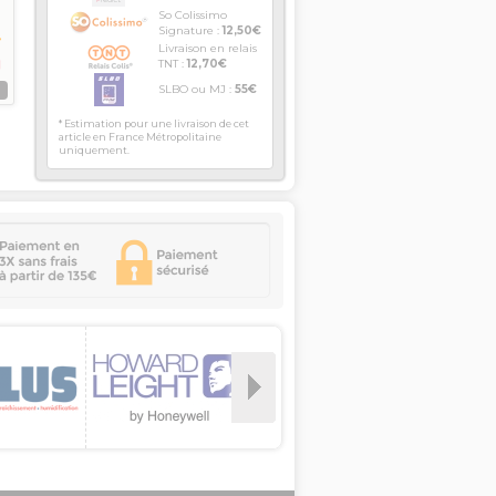
So Colissimo
Signature :
12,50€
Livraison en relais
TNT :
12,70€
SLBO ou MJ :
55€
S
* Estimation pour une livraison de cet
article en France Métropolitaine
uniquement.