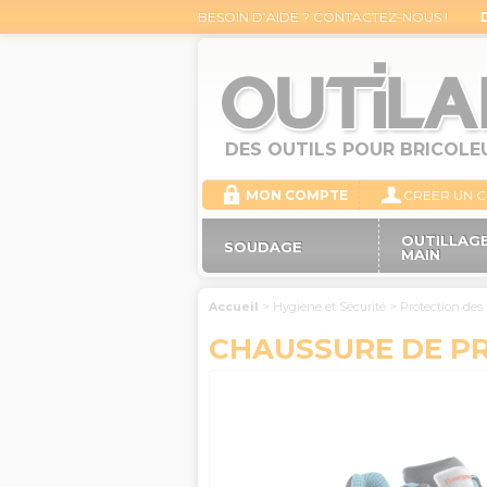
BESOIN D’AIDE ? CONTACTEZ-NOUS !
DES OUTILS POUR BRICOLE
MON COMPTE
CREER UN 
OUTILLAGE
SOUDAGE
MAIN
Accueil
>
Hygiène et Sécurité
>
Protection des
CHAUSSURE DE P