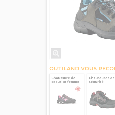
OUTILAND VOUS REC
Chaussure de
Chaussures de
securite femme
sécurité
Redlion cherry
Ascender ESD 
S1P SRC Pointure
CI SRC Pointur
38 UPOWER
46 Honeywell