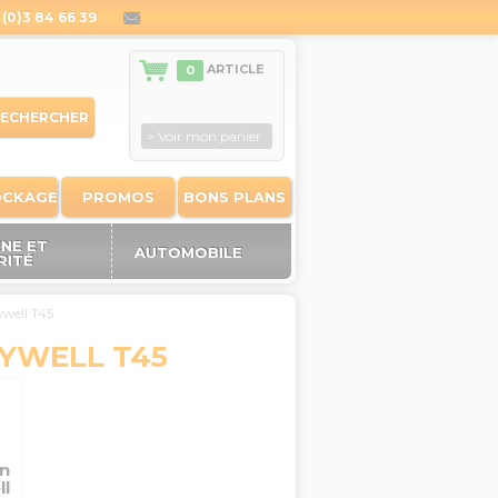
(0)3 84 66 39
contact@outiland.fr
ARTICLE
0
ECHERCHER
> Voir mon panier
OCKAGE
PROMOS
BONS PLANS
ÈNE ET
AUTOMOBILE
RITÉ
ywell T45
YWELL T45
n
l