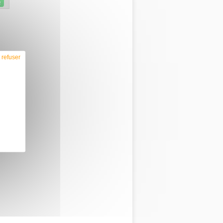
R
 refuser
N