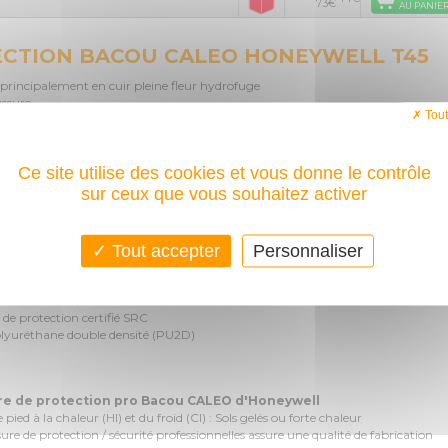
73€
AU PANIE
CTION BACOU CALEO HONEYWELL T45
principalement en cuir pleine fleur hydrofuge
ussure
Tout
ti-odeur (paroie respirante & séchage rapide)
 liquide ni de poussières dans la chaussure de protection bacou)
 les chocs jusqu'à 20 joules.
Ce site utilise des cookies et vous donne le contrôle
ECHNIQUES: CHAUSSURE DE PROTECTIO
sur ceux que vous souhaitez activer
chaussure de protection Bacou Caleo
Tout accepter
Personnaliser
ance à la perforation et semelle à crampons
lation
: chaud / froid
de protection certifié SRC
lyuréthane double densité (PU2D)
e de protection pro Bacou CALEO d'Honeywell
e pied à la chaleur (HI) et du froid (CI) : Sols gelés ou forte chaleur
ure de protection / sécurité professionnelles assure une qualité de fabrication