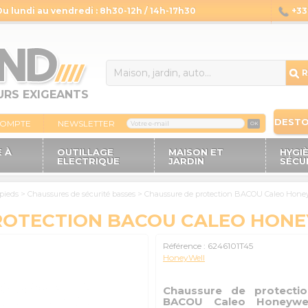
Du lundi au vendredi : 8h30-12h / 14h-17h30
+33 
14
R
URS EXIGEANTS
DEST
COMPTE
NEWSLETTER
OK
 À
OUTILLAGE
MAISON ET
HYGI
ELECTRIQUE
JARDIN
SÉCU
 pieds
>
Chaussures de sécurité basses
>
Chaussure de protection BACOU Caleo Hone
ROTECTION BACOU CALEO HONE
Référence :
6246101T45
HoneyWell
Chaussure de protectio
BACOU Caleo Honeywel