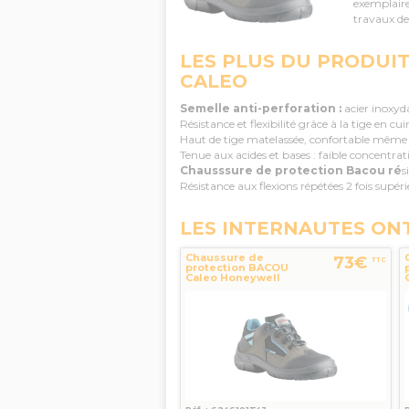
exemplaire
travaux de 
LES PLUS DU PRODUI
CALEO
Semelle anti-perforation :
acier inoxyda
Résistance et flexibilité grâce à la tige en cu
Haut de tige matelassée, confortable même 
Tenue aux acides et bases : faible concentrat
Chausssure de protection Bacou ré
s
Résistance aux flexions répétées 2 fois supé
LES INTERNAUTES ON
Chaussure de
73€
TTC
protection BACOU
Caleo Honeywell
T43