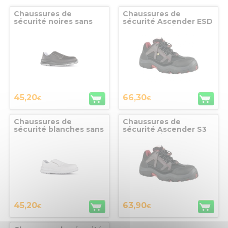
Chaussures de
Chaussures de
sécurité noires sans
sécurité Ascender ESD
lacets LONDRA S2 SRC
S3 CI SRC Pointure 37
ESD, taille 38, UPOWER
Honeywell
45,20
66,30
€
€
Chaussures de
Chaussures de
sécurité blanches sans
sécurité Ascender S3
lacets MADRID S2 SRC
CI SRC Pointure 37
ESD, taille 38, UPOWER
Honeywell
45,20
63,90
€
€