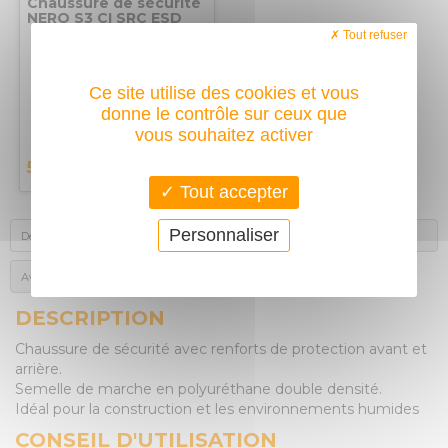
Chaussure de sécurité
NERO S3 CI SRC ESD
T42 Red Industry
Tout refuser
UPOWER
Ce site utilise des cookies et vous
donne le contrôle sur ceux que
vous souhaitez activer
53,30
€
Tout accepter
Personnaliser
Description
Autres achats des internautes
Avis des acheteurs
DESCRIPTION
Chaussure de sécurité avec renforts de protection avant et
arrière.
Semelle de marche en polyuréthane double densité.
Idéal pour la construction et les environnements humides
CONSEIL D'UTILISATION