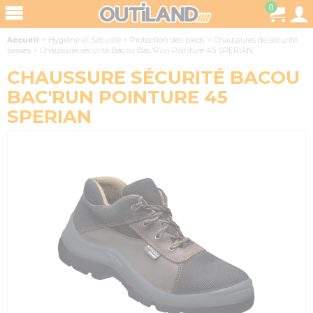
0
Accueil
>
Hygiène et Sécurité
>
Protection des pieds
>
Chaussures de sécurité
basses
>
Chaussure sécurité Bacou Bac'Run Pointure 45 SPERIAN
CHAUSSURE SÉCURITÉ BACOU
BAC'RUN POINTURE 45
SPERIAN