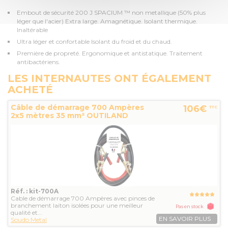
Embout de sécurité 200 J SPACIUM ™ non metallique (50% plus
léger que l'acier) Extra large. Amagnétique. Isolant thermique.
Inaltérable
Ultra léger et confortable Isolant du froid et du chaud.
Première de propreté. Ergonomique et antistatique. Traitement
antibactériens.
LES INTERNAUTES ONT ÉGALEMENT
ACHETÉ
Câble de démarrage 700 Ampères
106€
TTC
2x5 mètres 35 mm² OUTILAND
Réf. : kit-700A
Cable de démarrage 700 Ampères avec pinces de
branchement laiton isolées pour une meilleur
Pas en stock
qualité et...
EN SAVOIR PLUS
Soudo Metal