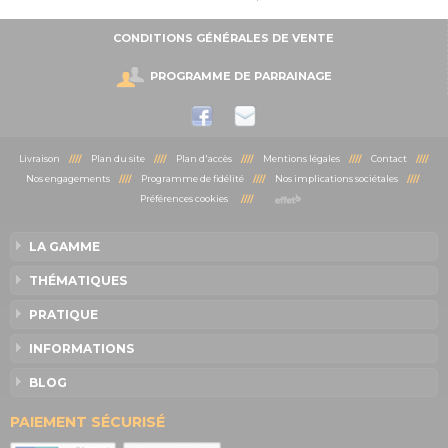
CONDITIONS GÉNÉRALES DE VENTE
PROGRAMME DE PARRAINAGE
Livraison
////
Plan du site
////
Plan d'accès
////
Mentions légales
////
Contact
////
Nos engagements
////
Programme de fidélité
////
Nos implications sociétales
////
Préférences cookies
////
LA GAMME
THÉMATIQUES
PRATIQUE
INFORMATIONS
BLOG
PAIEMENT SÉCURISÉ