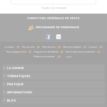
Toutes nos marques
CONDITIONS GÉNÉRALES DE VENTE
PROGRAMME DE PARRAINAGE
Livraison
////
Plan du site
////
Plan d'accès
////
Mentions légales
////
Contact
////
Nos engagements
////
Programme de fidélité
////
Nos implications sociétales
////
Préférences cookies
////
LA GAMME
THÉMATIQUES
PRATIQUE
INFORMATIONS
BLOG