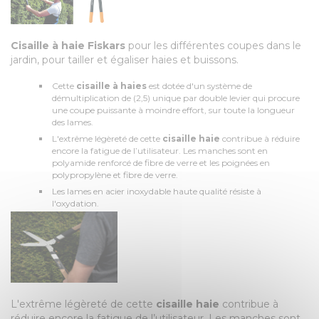
Cisaille à haie Fiskars
pour les différentes coupes dans le
jardin, pour tailler et égaliser haies et buissons.
Cette
cisaille à haies
est dotée d'un système de
démultiplication de (2,5) unique par double levier qui procure
une coupe puissante à moindre effort, sur toute la longueur
des lames.
L'extrême légèreté de cette
cisaille haie
contribue à réduire
encore la fatigue de l’utilisateur. Les manches sont en
polyamide renforcé de fibre de verre et les poignées en
polypropylène et fibre de verre.
Les lames en acier inoxydable haute qualité résiste à
l'oxydation.
L'extrême légèreté de cette
cisaille haie
contribue à
réduire encore la fatigue de l’utilisateur. Les manches sont