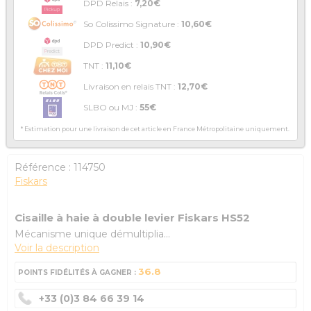
DPD Relais :
7,20€
So Colissimo Signature :
10,60€
DPD Predict :
10,90€
TNT :
11,10€
Livraison en relais TNT :
12,70€
SLBO ou MJ :
55€
* Estimation pour une livraison de cet article en France Métropolitaine uniquement.
Référence :
114750
Fiskars
Cisaille à haie à double levier Fiskars HS52
Mécanisme unique démultiplia...
Voir la description
36.8
POINTS FIDÉLITÉS À GAGNER :
+33 (0)3 84 66 39 14