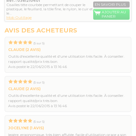
Réf. : 0361210401
EN SAVOIR PLUS
Cisailles tête courbée permettant de couper le
plastique, le feuillard, la tôle fine, le nylon, le cuir et
AJOUTER AU
le...
PANIER
Mob Outillage
AVIS DES ACHETEURS
(
5
sur
5
)
CLAUDE
(2 AVIS)
Outils d'excellente qualité et d'une utilisation très facile. À conseiller.
rapport qualité/prix très bon.
Avis posté le 22/06/2015 à 13:16:46
(
5
sur
5
)
CLAUDE
(2 AVIS)
Outils d'excellente qualité et d'une utilisation très facile. À conseiller.
rapport qualité/prix très bon.
Avis posté le 22/06/2015 à 13:16:46
(
5
sur
5
)
JOCELYNE
(1 AVIS)
legère, ergonomique, très bien affutée, facile d'utilisation grace a son