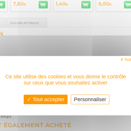
7,80
1,40
8,80
€
€
€
Avis des acheteurs
N
T
Tout
stitué des “indispensables”.
desserrages.
Ce site utilise des cookies et vous donne le contrôle
e obligé de quitter la vis, mais en basculant la poignée de 180°..
sur ceux que vous souhaitez activer
6
Tout accepter
Personnaliser
 Temps
T ÉGALEMENT ACHETÉ