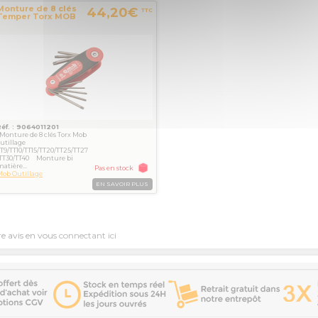
Monture de 8 clés
44,20€
TTC
Temper Torx MOB
Réf. : 9064011201
onture de 8 clés Torx Mob
utillage
T9/TT10/TT15/TT20/TT25/TT27
/TT30/TT40 Monture bi
atière...
Pas en stock
ob Outillage
EN SAVOIR PLUS
re avis en vous
connectant ici