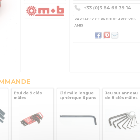
+33 (0)3 84 66 39 14
PARTAGEZ CE PRODUIT AVEC VOS
AMIS
OMMANDE
Etui de 9 clés
Clé mâle longue
Jeu sur anneau
mâles
sphérique 6 pans
de 8 clés mâles
B
hexagonales
1,5 mm Mob
courtes 6 pans 1
courtes CRV 1.5 à
Outillage
MOB OUTILLAGE
10mm