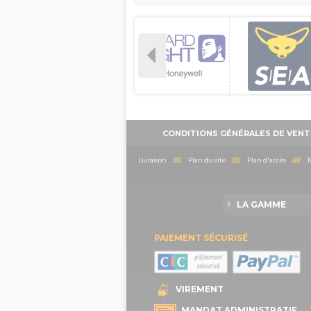
CONDITIONS GÉNÉRALES DE VENT
Livraison
////
Plan du site
////
Plan d'accès
////
M
LA GAMME
PAIEMENT SÉCURISÉ
VIREMENT
MANDAT ADMINISTRATIF