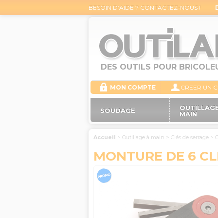
BESOIN D’AIDE ? CONTACTEZ-NOUS !
DES OUTILS POUR BRICOLE
MON COMPTE
CREER UN 
OUTILLAGE
SOUDAGE
MAIN
Accueil
>
Outillage à main
>
Clés de serrage
>
C
MONTURE DE 6 C