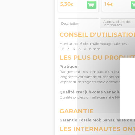
5,30
14
€
€
Autres achats des
Description
internautes
CONSEIL D'UTILISATIO
Monture de 6 clés mâle hexagonales crv :
2.5 - 3 - 4 - 5 - 6 - 8 mm
LES PLUS DU PRODUI
Pratique :
Rangement très compact d’un jeu de clés con
Poignée favorisant de puissants serrages et 
Reprise du serrage en cas d’obstacle sans êtr
Qualité crv : (ChRome Vanadium)
Qualité professionnelle garantie NF ISO 293
GARANTIE
Garantie Totale Mob Sans Limite de
LES INTERNAUTES ON