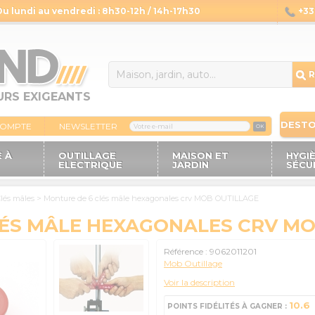
Du lundi au vendredi : 8h30-12h / 14h-17h30
+33 
14
R
URS EXIGEANTS
DEST
COMPTE
NEWSLETTER
OK
 À
OUTILLAGE
MAISON ET
HYGI
ELECTRIQUE
JARDIN
SÉCU
lés mâles
>
Monture de 6 clés mâle hexagonales crv MOB OUTILLAGE
LÉS MÂLE HEXAGONALES CRV MO
Référence :
9062011201
Mob Outillage
Voir la description
10.6
POINTS FIDÉLITÉS À GAGNER :