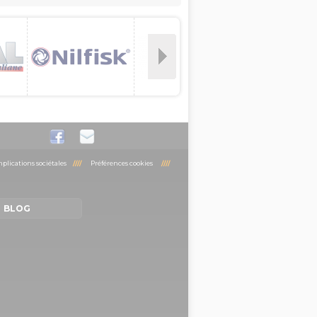
plications sociétales
////
Préférences cookies
////
BLOG