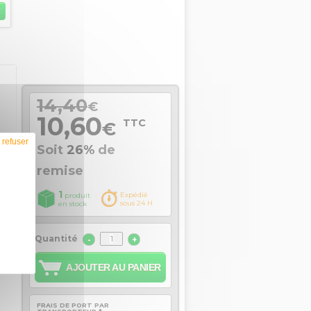
14,40
€
10,60
TTC
€
 refuser
Soit
26%
de
remise
1
Expédié
produit
sous 24 H
en stock
Quantité
-
+
AJOUTER AU PANIER
FRAIS DE PORT PAR