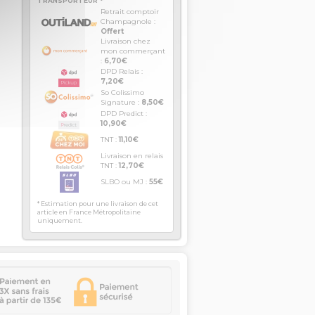
TRANSPORTEUR *
Retrait comptoir
Champagnole :
Offert
Livraison chez
mon commerçant
:
6,70€
DPD Relais :
7,20€
So Colissimo
Signature :
8,50€
DPD Predict :
10,90€
TNT :
11,10€
Livraison en relais
TNT :
12,70€
SLBO ou MJ :
55€
* Estimation pour une livraison de cet
article en France Métropolitaine
uniquement.