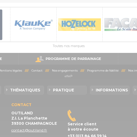
Toutes nos marques
E
PROGRAMME DE PARRAINAGE
entions légales
////
Contact
////
Nos engagements
////
Programme de fidélité
////
Nos im
THÉMATIQUES
PRATIQUE
INFORMATIONS
CONTACT
OUTILAND
Z.I. La Planchette
39300 CHAMPAGNOLE
Service client
à votre écoute
contact@outiland.fr
+33 (0)3 84 66 39 14