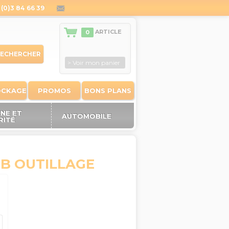
(0)3 84 66 39
contact@outiland.fr
ARTICLE
0
ECHERCHER
> Voir mon panier
OCKAGE
PROMOS
BONS PLANS
ÈNE ET
AUTOMOBILE
RITÉ
B OUTILLAGE