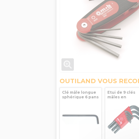
OUTILAND VOUS REC
Clé mâle longue
Etui de 9 clés
sphérique 6 pans
mâles en
9 mm Mob
protanium MO
Outillage
1,5 à 10mm