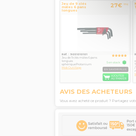
Jeu de 9 clés
27€
TTC
mâles 6 pans
longues
Protanium MOB
OUTILLAGE
Réf. : 9051010101
Jeu de 9 clés mâles 6 pans
M
longues
o
5 en stock
sphériqueProtanium
T
Mob Outillage
EN SAVOIR PLUS
m
M
AJOUTER
AU PANIER
AVIS DES ACHETEURS
Vous avez acheté ce produit ? Partagez vot