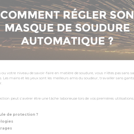
 votre niveau de savoir-faire en matière de soudure, vous n’êtes pas sans sav
s. Les mains et les yeux sont les meilleurs amis du soudeur, travailler sans gant
r.
ection peut s’avérer être une tâche laborieuse lors de vos premières utilisatio
le de protection ?
ologies
trages