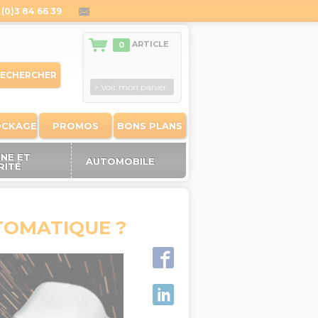
(0)3 84 66 39
contact@outiland.fr
ARTICLE
0
ECHERCHER
> Voir mon panier
OCKAGE
PROMOS
BONS PLANS
ÈNE ET
AUTOMOBILE
RITÉ
TOMATIQUE ?