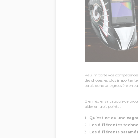
Peu importe vos compétences ou
des choses les plus importante
serait donc une grossière erreu
Bien régler sa cagoule de prot
aider en trois points :
Qu’est-ce qu’une cagou
Les différentes techn
Les différents paramé