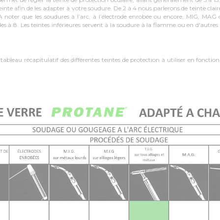
teinte afin de les adapter à votre soudure. De 2 à 4 nous parlerons de teinte clair
 noter que les soudures à l’arc, à l’électrode enrobée ou encore, MIG, MAG o
les à 8. Les teintes inférieures servent à la soudure à la flamme ou en d'autr
bleau récapitulatif des différentes teintes de protection à utiliser en fonction