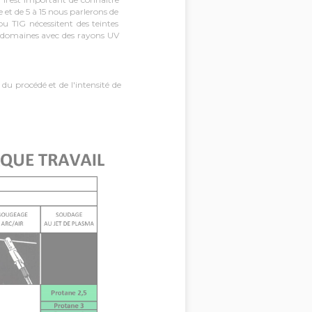
e et de 5 à 15 nous parlerons de
u TIG nécessitent des teintes
es domaines avec des rayons UV
 du procédé et de l'intensité de