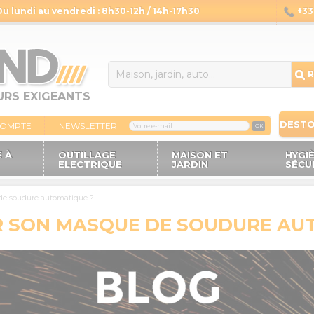
Du lundi au vendredi : 8h30-12h / 14h-17h30
+33 
14
R
URS EXIGEANTS
DEST
COMPTE
NEWSLETTER
OK
 À
OUTILLAGE
MAISON ET
HYGI
ELECTRIQUE
JARDIN
SÉCU
e soudure automatique ?
 SON MASQUE DE SOUDURE AU