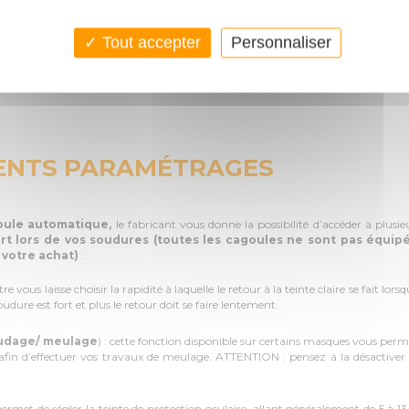
Tout accepter
Personnaliser
RENTS PARAMÉTRAGES
ule automatique,
le fabricant vous donne la possibilité d’accéder à plusi
rt lors de vos soudures (toutes les cagoules ne sont pas équip
e votre achat)
:
e vous laisse choisir la rapidité à laquelle le retour à la teinte claire se fait lo
dure est fort et plus le retour doit se faire lentement.
oudage/ meulage
) : cette fonction disponible sur certains masques vous perm
e afin d’effectuer vos travaux de meulage. ATTENTION : pensez à la désactiv
permet de régler la teinte de protection oculaire, allant généralement de 5 à 13