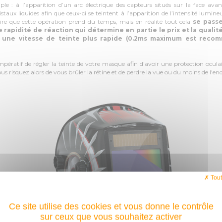
le : à l’apparition d’un arc électrique des capteurs situés sur la face ava
staux liquides afin que ceux-ci se teintent à l’apparition de l’intensité lumineu
ire que cette opération prend du temps, mais en réalité tout cela
se pass
e rapidité de réaction qui détermine en partie le prix et la quali
 une vitesse de teinte plus rapide (0.2ms maximum est rec
pératif de régler la teinte de votre masque afin d'avoir une protection ocula
us risquez alors de vous brûler la rétine et de perdre la vue ou du moins de l
Tout
Ce site utilise des cookies et vous donne le contrôle
sur ceux que vous souhaitez activer