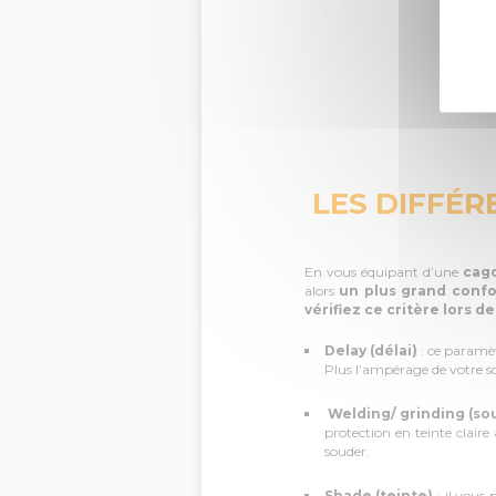
LES DIFFÉ
En vous équipant d’une
cago
alors
un plus grand confo
vérifiez ce critère lors d
Delay (délai)
: ce paramètr
Plus l’ampérage de votre sou
Welding/ grinding (s
protection en teinte clair
souder.
Shade (teinte)
: il vous 