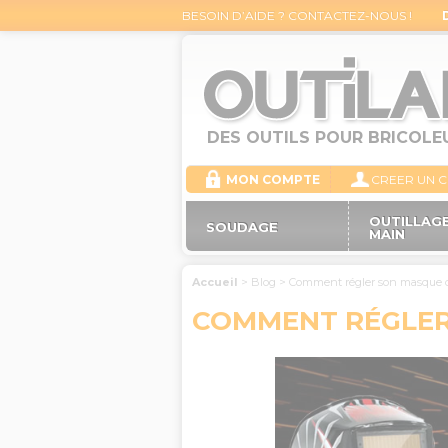
BESOIN D’AIDE ? CONTACTEZ-NOUS !
DES OUTILS POUR BRICOLE
MON COMPTE
CREER UN 
OUTILLAGE
SOUDAGE
MAIN
Accueil
>
Blog
>
Comment régler son masque d
COMMENT RÉGLER