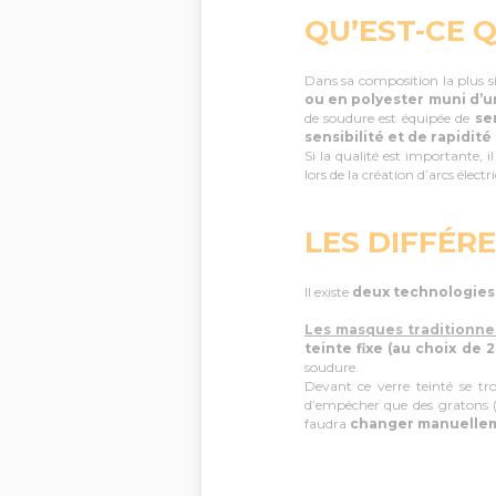
QU’EST-CE 
Dans sa composition la plus s
ou en polyester muni d’un
de soudure est équipée de
ser
sensibilité et de rapidité
Si la qualité est importante, il
lors de la création d’arcs élect
LES DIFFÉR
Il existe
deux technologies
Les masques traditionne
teinte fixe (au choix de 2
soudure.
Devant ce verre teinté se tr
d’empêcher que des gratons (p
faudra
changer manuellemen