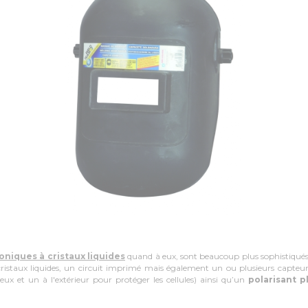
niques à cristaux liquides
quand à eux, sont beaucoup plus sophistiqués
ristaux liquides, un circuit imprimé mais également un ou plusieurs capteur
yeux et un à l'extérieur pour protéger les cellules) ainsi qu’un
polarisant p