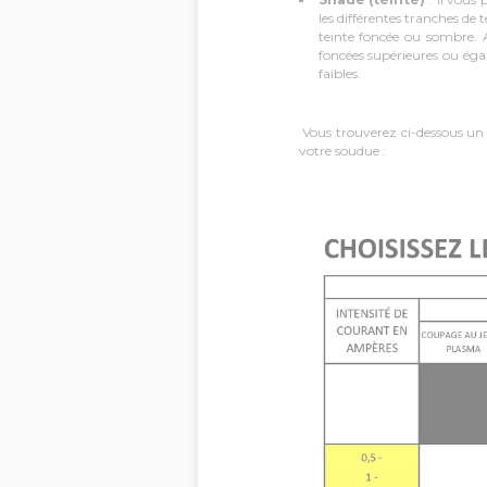
les différentes tranches de 
teinte foncée ou sombre. A
foncées supérieures ou éga
faibles.
Vous trouverez ci-dessous un ta
votre soudue :