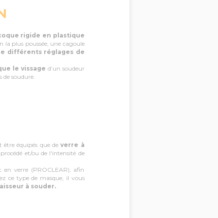
N
oque rigide en plastique
n la plus poussée, une cagoule
de différents réglages de
que le vissage
d’un soudeur
ns de soudure.
t être équipés que de
verre à
procédé et/ou de l'intensité de
oit en verre (PROCLEAR), afin
sez ce type de masque, il vous
aisseur à souder.