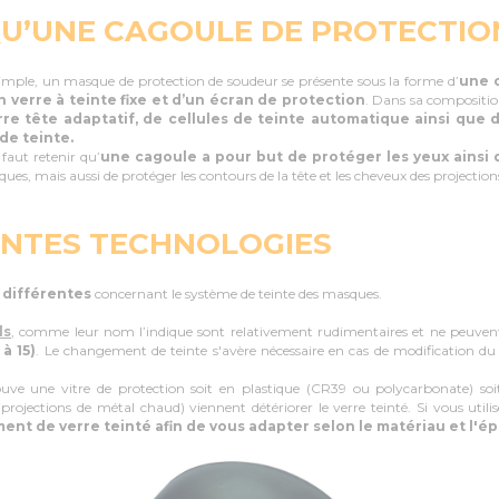
QU’UNE CAGOULE DE PROTECTIO
imple, un masque de protection de soudeur se présente sous la forme d’
une c
 verre à teinte fixe et d’un écran de protection
. Dans sa compositio
re tête adaptatif, de cellules de teinte automatique ainsi que 
 de teinte.
 faut retenir qu’
une cagoule a pour but de protéger les yeux ainsi 
riques, mais aussi de protéger les contours de la tête et les cheveux des projectio
ENTES TECHNOLOGIES
 différentes
concernant le système de teinte des masques.
ls
, comme leur nom l’indique sont relativement rudimentaires et ne peuven
 à 15)
. Le changement de teinte s'avère nécessaire en cas de modification du 
ouve une vitre de protection soit en plastique (CR39 ou polycarbonate) s
rojections de métal chaud) viennent détériorer le verre teinté. Si vous utili
t de verre teinté afin de vous adapter selon le matériau et l'ép