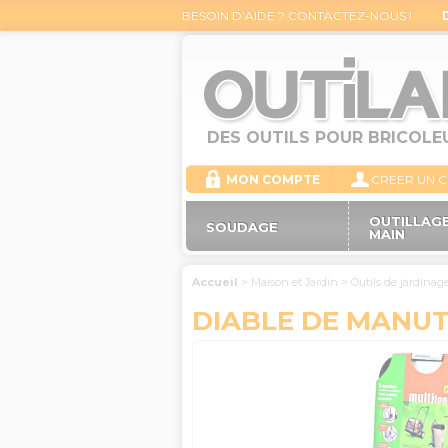
BESOIN D’AIDE ? CONTACTEZ-NOUS !
DES OUTILS POUR BRICOLE
MON COMPTE
CREER UN 
OUTILLAGE
SOUDAGE
MAIN
Accueil
>
Maison et Jardin
>
Outils de jardinag
DIABLE DE MANUT