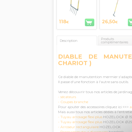
118
26,50
€
€
Produits
Description
complémentaires
DIABLE DE MANUTE
CHARIOT )
Ce diable de manutention mermier s'adapte à 
Il passe d'une fonction à l'autre sans outils.
Venez découvrir tous nos articles de jardinag
- sécateurs
- Coupes branche
Pour ajouter des accessoires cliquez ici ==>
a
Mais aussi tous nos articles dédiés à l’entreti
- Tuyau arrosage flexi plus
HOZELOCK Ø 15 
- Tuyau arrosage flexi plus
HOZELOCK Ø25
- Arroseur rectangulaire
HOZELOCK
- Programmateur d'arrosage
hozelock