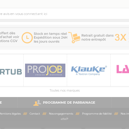
re avis en vous
connectant ici
Toutes nos marques
E
PROGRAMME DE PARRAINAGE
entions légales
////
Contact
////
Nos engagements
////
Programme de fidélité
////
Nos im