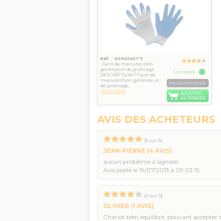
Réf. : 2094140T7
Gant de manutention
générale et de jardinage
5 en stock
DEXGRIP Taille 7 Gant de
manutention générale et
EN SAVOIR PLUS
de jardinage...
HoneyWell
AJOUTER
AU PANIER
AVIS DES ACHETEURS
(
5
sur
5
)
JEAN-PIERRE
(4 AVIS)
aucun problème à signaler.
Avis posté le 19/07/2013 à 09:03:15
(
4
sur
5
)
OLIVIER
(1 AVIS)
Chariot bien équilibré, pouvant accepter 