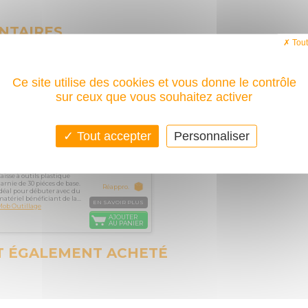
NTAIRES
Tout
Boîte / Caisse à
215,20€
TTC
outils plastique
garnie de 30
outils MOB
Ce site utilise des cookies et vous donne le contrôle
OUTILLAGE
sur ceux que vous souhaitez activer
Tout accepter
Personnaliser
Réf. : 9502030101
aisse à outils plastique
arnie de 30 piéces de base.
Réappro.
déal pour débuter avec du
atériel bénéficiant de la...
EN SAVOIR PLUS
ob Outillage
AJOUTER
AU PANIER
T ÉGALEMENT ACHETÉ