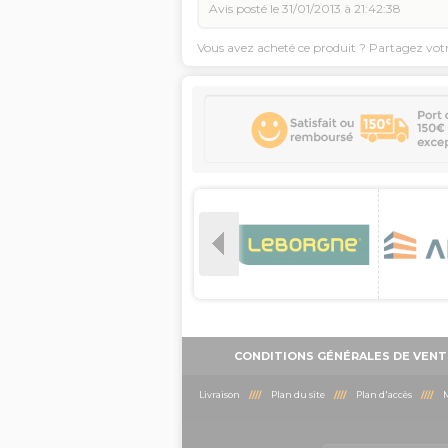
Avis posté le 31/01/2013 à 21:42:38
Vous avez acheté ce produit ? Partagez vot
CONDITIONS GÉNÉRALES DE VENT
Livraison
////
Plan du site
////
Plan d'accès
////
M