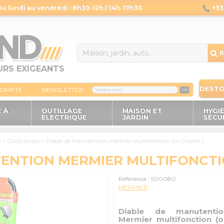
Du lundi au vendredi : 8h30-12h / 14h-17h30
+33 
14
R
URS EXIGEANTS
DEST
COMPTE
NEWSLETTER
OK
 À
OUTILLAGE
MAISON ET
HYGI
ELECTRIQUE
JARDIN
SÉCU
e
>
Outils divers
>
Diable de manutention mermier multifonction (ou Chariot )
ENTION MERMIER MULTIFONCTIO
Référence :
500080
MERMIER
Diable de manutentio
Mermier multifonction (