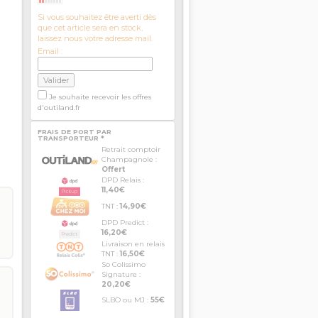
Si vous souhaitez être averti dès
que cet article sera en stock,
laissez nous votre adresse mail.
Email :
Je souhaite recevoir les offres
d'outiland.fr
FRAIS DE PORT PAR
TRANSPORTEUR *
Retrait comptoir
Champagnole :
Offert
DPD Relais :
11,40€
TNT :
14,90€
DPD Predict :
16,20€
Livraison en relais
TNT :
16,50€
So Colissimo
Signature :
20,20€
SLBO ou MJ :
55€