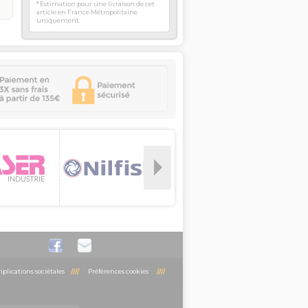
* Estimation pour une livraison de cet
article en France Métropolitaine
uniquement.
plications sociétales
////
Préférences cookies
////