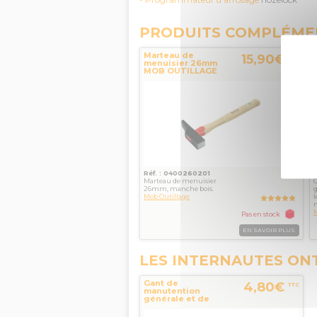
PRODUITS COMPLÉME
Marteau de
15,90€
TTC
menuisier 26mm
MOB OUTILLAGE
Réf. : 0400260201
Marteau de menuisier
C
26mm, manche bois.
g
Mob Outillage
I
m
M
Pas en stock
EN SAVOIR PLUS
LES INTERNAUTES ON
Gant de
4,80€
TTC
manutention
générale et de
jardinage
DEXGRIP Taille 7...