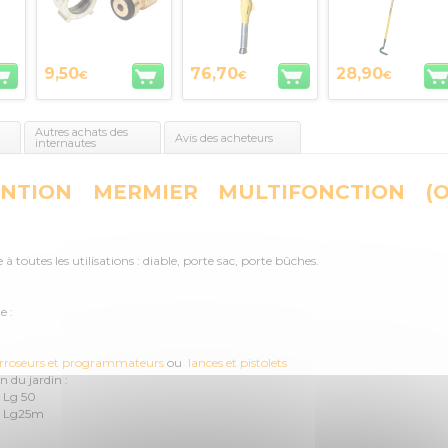
9,50
76,70
28,90
€
€
€
Autres achats des
Avis des acheteurs
internautes
NTION MERMIER MULTIFONCTION (
toutes les utilisations : diable, porte sac, porte bûches.
e :
rroseurs et programmateurs
ou
lances et pistolets
en du jardin :
Lg 50
 Lg25m