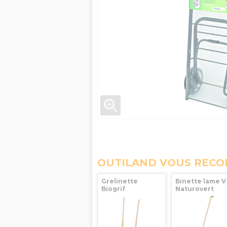
OUTILAND VOUS REC
Grelinette
Binette lame V
Biogrif
Naturovert
NaturOvert 5
manche bois
dents
150cm + poign
interchangeables
ergonomique
50cm Leborgne
LEBORGNE