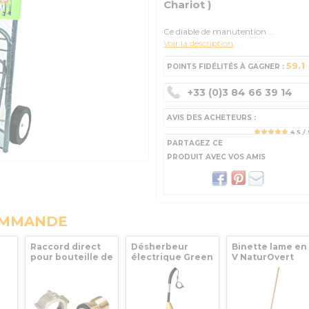
Chariot )
Ce diable de manutention ...
Voir la description
59.1
POINTS FIDÉLITÉS À GAGNER :
+33 (0)3 84 66 39 14
AVIS DES ACHETEURS :
4.5
/ 
PARTAGEZ CE
PRODUIT AVEC VOS AMIS
OMMANDE
Raccord direct
Désherbeur
Binette lame en
pour bouteille de
électrique Green
V NaturOvert
gaz butane 3/8 G
Power Evolution
14cm Leborgne
ée
mâle Guilbert
Berthoud -
Express
101709