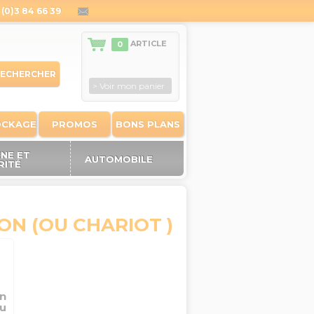
(0)3 84 66 39
contact@outiland.fr
ARTICLE
0
ECHERCHER
> Voir mon panier
OCKAGE
PROMOS
BONS PLANS
ÈNE ET
AUTOMOBILE
RITÉ
N (OU CHARIOT )
n
ou