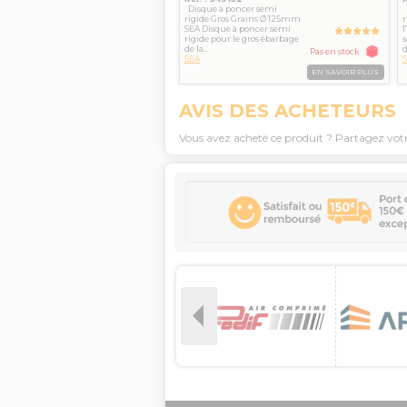
Disque à poncer semi
D
rigide Gros Grains Ø 125mm
r
SEA Disque à poncer semi
rigide pour le gros ébarbage
s
de la...
d
Pas en stock
SEA
EN SAVOIR PLUS
AVIS DES ACHETEURS
Vous avez acheté ce produit ? Partagez vot