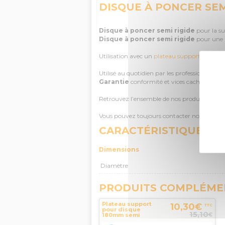
DISQUE À PONCER SEM
Disque à poncer semi rigide
pour la su
Disque à poncer semi rigide
pour une 
Utilisation avec un
plateau support
obligato
Utilisé au quotidien par les professionnels.
Garantie
conformité et vices cachés sur le
Retrouvez l’ensemble de nos produits SEA 
Vous pouvez toujours contacter notre équip
CARACTÉRISTIQUES D
Dimensions
Diamètre
PRODUITS COMPLÉME
Plateau support
10,30€
TTC
pour disque
15,10
€
180mm semi
rigide SEA