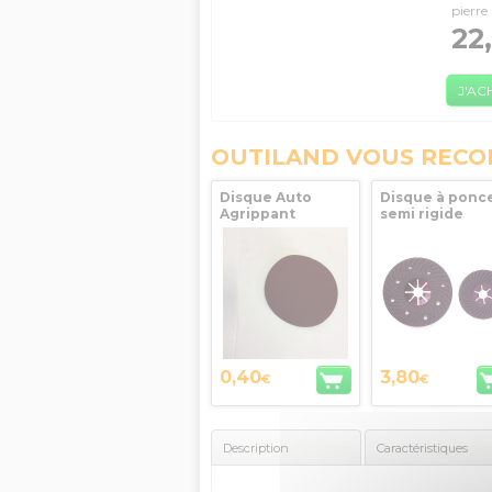
pierre
22
J'AC
OUTILAND VOUS REC
Disque Auto
Disque à ponc
Agrippant
semi rigide
Diamètre 125
Grains Moyens
Grains Fins SEA
Ø 125mm SEA
0,40
3,80
€
€
Description
Caractéristiques