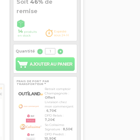
Soit
46%
de
remise
14
Expédié
produits
sous 24 H
en stock
Quantité
-
+
AJOUTER AU PANIER
FRAIS DE PORT PAR
TRANSPORTEUR *
TC
Retrait comptoir
Champagnole :
€
Offert
Livraison chez
mon commerçant
:
6,70€
DPD Relais :
7,20€
So Colissimo
Signature :
8,50€
DPD Predict :
10,90€