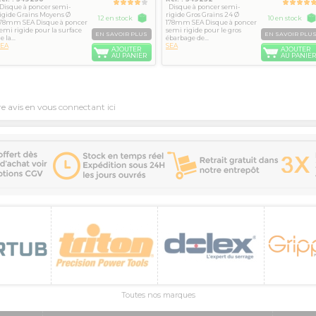
isque à poncer semi-
Disque à poncer semi-
igide Grains Moyens Ø
rigide Gros Grains 24 Ø
12 en stock
10 en stock
178mm SEA Disque à poncer
178mm SEA Disque à poncer
emi rigide pour la surface
semi rigide pour le gros
EN SAVOIR PLUS
EN SAVOIR PLU
e la...
ébarbage de...
SEA
SEA
AJOUTER
AJOUTER
AU PANIER
AU PANIER
re avis en vous
connectant ici
Toutes nos marques