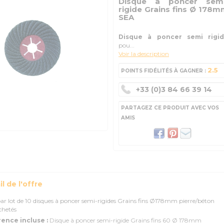
Disque à poncer semi
rigide Grains fins Ø 178
SEA
Disque à poncer semi rigi
pou...
Voir la description
2.5
POINTS FIDÉLITÉS À GAGNER :
+33 (0)3 84 66 39 14
PARTAGEZ CE PRODUIT AVEC VOS
AMIS
l de l'offre
ar lot de 10 disques à poncer semi-rigides Grains fins Ø178mm pierre/béton
chetés
ence incluse :
Disque à poncer semi-rigide Grains fins 60 Ø 178mm