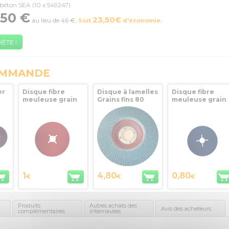
 béton SEA (10 x 549247)
,50 €
23,50€
au lieu de 46 €
.
Soit
d'économie.
HÈTE !
OMMANDE
er
Disque fibre
Disque à lamelles
Disque fibre
meuleuse grain
Grains fins 80
meuleuse grain
 36
fin 80 céramique
Diam 125mm SEA
fin 120 Zirconiu
D.125x22.23mm
D.125x22.23mm
SEA
SEA
1
4,80
0,80
€
€
€
Produits
Autres achats des
Avis des acheteurs
complémentaires
internautes