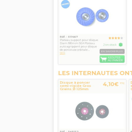
Réf. : 511467
Plateau support pour disque
Diam 180mm SEA Plateau
2 en stock
auto agrippant pour disque
de ponceuse orbitale:...
EN SAVOIR PLUS
SEA
AJOUTER
AU PANIER
LES INTERNAUTES ON
Disque à poncer
4,10€
TTC
semi-rigide Gros
Grains Ø 125mm
pierre/béton SEA
Réf. : 549152