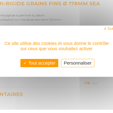
I-RIGIDE GRAINS FINS Ø 178MM SEA
rfaçage de la pierre et du béton.
utilisation sur meuleuse diamètre 230mm.
ire référence produit: 511 467
Tout
disque à poncer semi rigide
Ce site utilise des cookies et vous donne le contrôle
sur ceux que vous souhaitez activer
dans
Accueil
>
Outillage Electrique
e via notre
formulaire de contact
Tout accepter
Personnaliser
ÉTAILLÉES
178
mm
NTAIRES