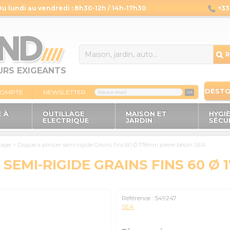
Du lundi au vendredi : 8h30-12h / 14h-17h30
+33 
14
R
URS EXIGEANTS
DEST
COMPTE
NEWSLETTER
OK
 À
OUTILLAGE
MAISON ET
HYGI
ELECTRIQUE
JARDIN
SÉCU
çage
>
Disque à poncer semi-rigide Grains fins 60 Ø 178mm pierre béton SEA
SEMI-RIGIDE GRAINS FINS 60 Ø 
Référence :
549247
SEA