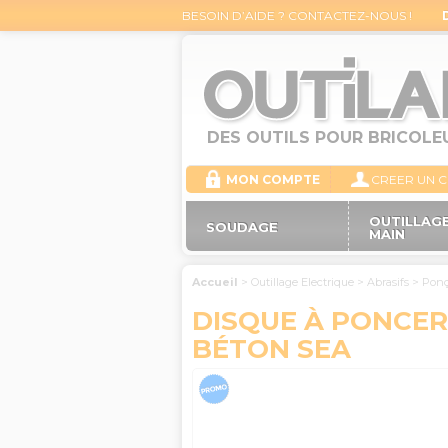
BESOIN D’AIDE ? CONTACTEZ-NOUS !
DES OUTILS POUR BRICOLE
MON COMPTE
CREER UN 
OUTILLAGE
SOUDAGE
MAIN
Accueil
>
Outillage Electrique
>
Abrasifs
>
Pon
DISQUE À PONCER 
BÉTON SEA