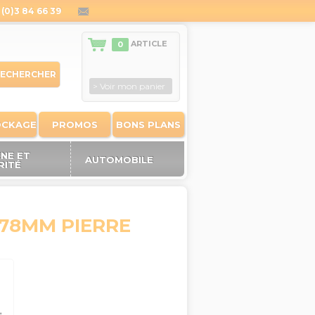
(0)3 84 66 39
contact@outiland.fr
ARTICLE
0
ECHERCHER
> Voir mon panier
OCKAGE
PROMOS
BONS PLANS
ÈNE ET
AUTOMOBILE
RITÉ
178MM PIERRE