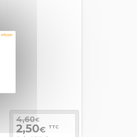
 refuser
4,60
€
2,50
TTC
€