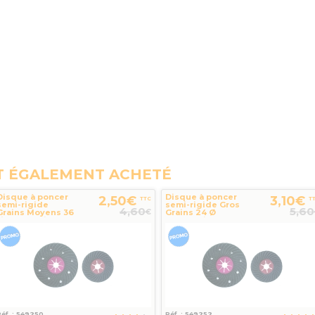
T ÉGALEMENT ACHETÉ
Disque à poncer
Disque à poncer
2,50€
3,10€
TTC
T
semi-rigide
semi-rigide Gros
4,60
5,60
€
Grains Moyens 36
Grains 24 Ø
Ø 178mm pierre
178mm pierre
béton...
béton SEA
Réf. : 549250
Réf. : 549252