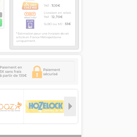
TNT :
11,10€
Livraison en relais
S
TNT :
12,70€
SLBO ou MJ :
55€
* Estimation pour une livraison de cet
article en France Métropolitaine
uniquement.