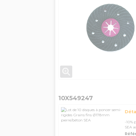
10X549247
Détai
-10% p
SEA a
Référ