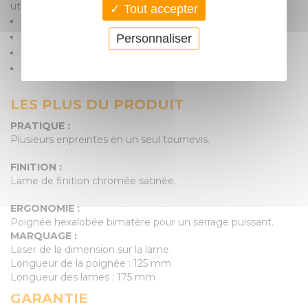
utiles :
Tout accepter
Empreinte Fente : 4 - 5,5 - 6,5
Empreinte Phillips© : Ph1 - Ph2 - Ph3
Personnaliser
Empreinte Pozidriv© : PZ1 - PZ2
Empreinte Torx© : T10 - T15 - T20 - T25 - T30 - T40
LES PLUS DU PRODUIT
PRATIQUE :
Plusieurs enpreintes en un seul tournevis.
FINITION :
Lame de finition chromée satinée.
ERGONOMIE :
Poignée hexalobée bimatère pour un serrage puissant.
MARQUAGE :
Laser de la dimension sur la lame.
Longueur de la poignée : 125 mm
Longueur des lames : 175 mm
GARANTIE