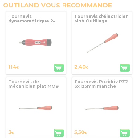
OUTILAND VOUS RECOMMANDE
Tournevis
Tournevis d'électricien
dynamométrique 2-
Mob Outillage
10Nm MOB
3.5x75x0.6mm
114
2,40
€
€
Tournevis de
Tournevis Pozidriv PZ2
mécanicien plat MOB
6x125mm manche
4x100x0.8mm
bimatiere MOB
3
5,50
€
€