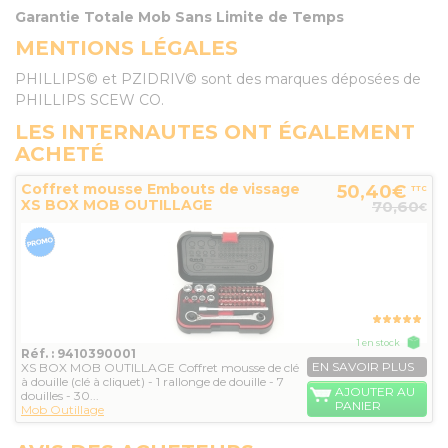
Garantie Totale Mob Sans Limite de Temps
MENTIONS LÉGALES
PHILLIPS© et PZIDRIV© sont des marques déposées de
PHILLIPS SCEW CO.
LES INTERNAUTES ONT ÉGALEMENT
ACHETÉ
Coffret mousse Embouts de vissage
50,40€
TTC
XS BOX MOB OUTILLAGE
70,60
€
1 en stock
Réf. : 9410390001
EN SAVOIR PLUS
XS BOX MOB OUTILLAGE Coffret mousse de clé
à douille (clé à cliquet) - 1 rallonge de douille - 7
AJOUTER AU
douilles - 30...
PANIER
Mob Outillage