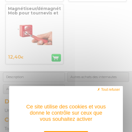
Magnétiseur/démagnétiseur
Mob pour tournevis et
clés
12,40
€
Description
Autres achats des internautes
Avis des acheteurs
Tout refuser
DESCRIPTION
Ce site utilise des cookies et vous
Un étui qui s'accroche à la ceinture !
donne le contrôle sur ceux que
CONSEIL D'UTILISATION
vous souhaitez activer
Tournevis à lames interchangeables, aux deux extrémités