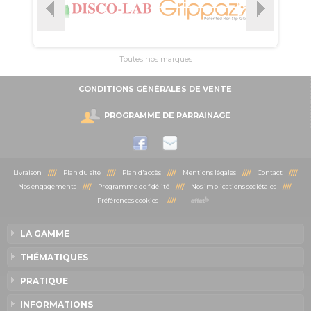
Toutes nos marques
CONDITIONS GÉNÉRALES DE VENTE
PROGRAMME DE PARRAINAGE
Livraison
////
Plan du site
////
Plan d'accès
////
Mentions légales
////
Contact
////
Nos engagements
////
Programme de fidélité
////
Nos implications sociétales
////
Préférences cookies
////
LA GAMME
THÉMATIQUES
PRATIQUE
INFORMATIONS