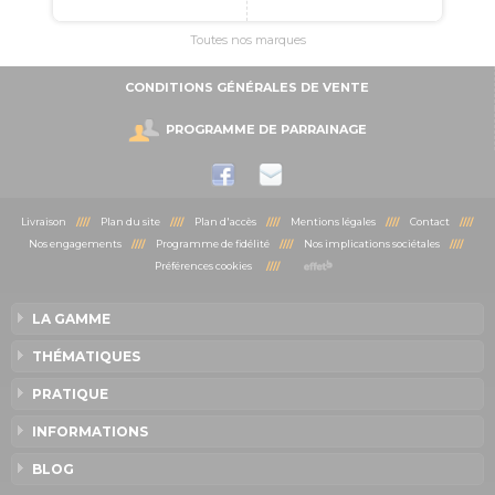
Toutes nos marques
CONDITIONS GÉNÉRALES DE VENTE
PROGRAMME DE PARRAINAGE
Livraison
////
Plan du site
////
Plan d'accès
////
Mentions légales
////
Contact
////
Nos engagements
////
Programme de fidélité
////
Nos implications sociétales
////
Préférences cookies
////
LA GAMME
THÉMATIQUES
PRATIQUE
INFORMATIONS
BLOG