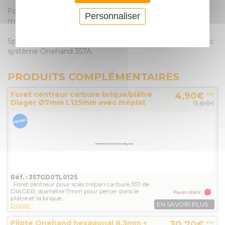
Foret de qualité HSS pour utiliser le trépan dans les
Personnaliser
matériaux résistants
Spécialement adapté au pilote de scie trépan carbure avec
système Onehand 357A.
PRODUITS COMPLÉMENTAIRES
Foret centreur carbure brique/plâtre
4,90€
TTC
Diager Ø7mm L125mm avec méplat
7,60
€
Réf. : 357GD07L0125
Foret centreur pour scies trépan carbure 357 de
DIAGER, diamètre 7mm pour percer dans le
Pas en stock
plâtre et la brique...
EN SAVOIR PLUS
Diager
Pilote Onehand hexagonal 8.5mm +
30,70€
TTC