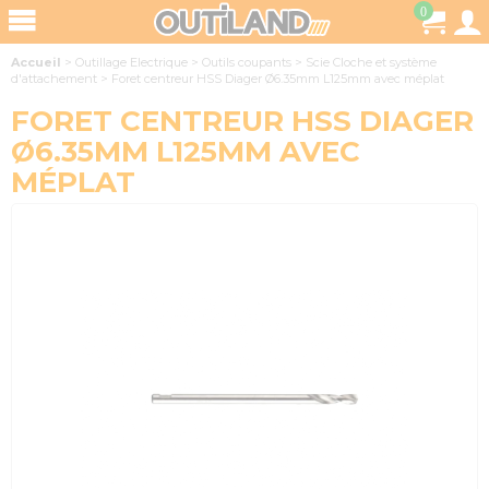
0
Accueil
>
Outillage Electrique
>
Outils coupants
>
Scie Cloche et système
d'attachement
>
Foret centreur HSS Diager Ø6.35mm L125mm avec méplat
FORET CENTREUR HSS DIAGER
Ø6.35MM L125MM AVEC
MÉPLAT