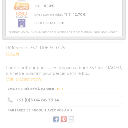
TNT :
11,10€
Livraison en relais TNT :
12,70€
SLBO ou MJ :
55€
* Estimation pour une livraison de cet article en France Métropolitaine uniquement.
Référence :
357FD06.35L0125
Diager
Foret centreur pour scies trépan carbure 357 de DIAGER,
diamètre 6.35mm pour percer dans le bo...
Voir la description
8.3
POINTS FIDÉLITÉS À GAGNER :
+33 (0)3 84 66 39 14
PARTAGEZ CE PRODUIT AVEC VOS AMIS