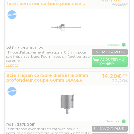
foret centreur carbure pour scie...
45,20
€
1 en stock
Réf. : 357BH07L125
EN SAVOIR PLUS
Pilote d'attachement hexagonal 8.5mm pour
scie trépan carbure. Fourni avec un foret centreur
AJOUTER AU
carbure ...
PANIER
Diager
Scie trépan carbure diamètre 51mm
14,20€
TTC
profondeur coupe 60mm DIAGER
22,20
€
3 en stock
Réf. : 357LD051
EN SAVOIR PLUS
Scie trépan avec dents en carbure pour la
découpe dans de nombreux matériaux différents :