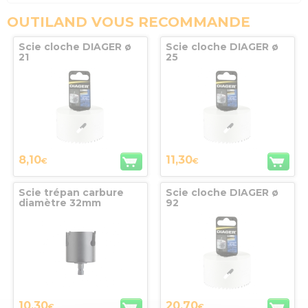
OUTILAND VOUS RECOMMANDE
Scie cloche DIAGER ø
Scie cloche DIAGER ø
21
25
8,10
11,30
€
€
Scie trépan carbure
Scie cloche DIAGER ø
diamètre 32mm
92
profondeur coupe
60mm DIAGER
10,30
20,70
€
€