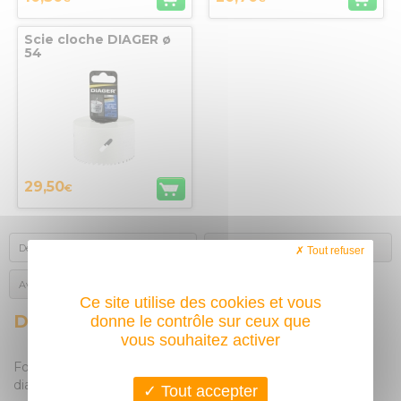
Scie cloche DIAGER ø
54
29,50
€
Description
Produits complémentaires
Tout refuser
Avis des acheteurs
Ce site utilise des cookies et vous
DESCRIPTION
donne le contrôle sur ceux que
vous souhaitez activer
Foret centreur pour scies trépan carbure 357 de DIAGER,
diamètre 6.35mm pour percer dans le bois et le plastique.
Tout accepter