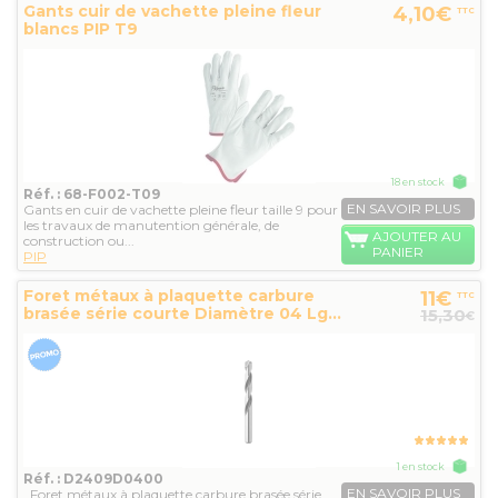
Gants cuir de vachette pleine fleur
4,10€
TTC
blancs PIP T9
18 en stock
Réf. : 68-F002-T09
EN SAVOIR PLUS
Gants en cuir de vachette pleine fleur taille 9 pour
les travaux de manutention générale, de
AJOUTER AU
construction ou...
PANIER
PIP
Foret métaux à plaquette carbure
11€
TTC
brasée série courte Diamètre 04 Lg...
15,30
€
1 en stock
Réf. : D2409D0400
EN SAVOIR PLUS
Foret métaux à plaquette carbure brasée série