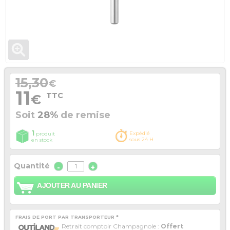
15,30
€
11
TTC
€
Soit
28%
de remise
1
Expédié
produit
sous 24 H
en stock
Quantité
-
+
AJOUTER AU PANIER
FRAIS DE PORT PAR TRANSPORTEUR *
Retrait comptoir Champagnole :
Offert