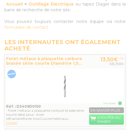
Accueil
>
Outillage Electrique
ou tapez Diager dans la
barre de recherche de notre site.
Vous pouvez toujours contacter notre équipe via notre
formulaire de contact
LES INTERNAUTES ONT ÉGALEMENT
ACHETÉ
Foret métaux à plaquette carbure
13,50€
TTC
brasée série courte Diamètre 1,5...
18,90
€
1 en stock
Réf. : D2409D0150
EN SAVOIR PLUS
Foret métaux à plaquette carbure brasée série
courte Idéal pour :Acier
AJOUTER AU
réfractairefonte InoxCuivrematériaux...
PANIER
Diager