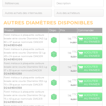
Références
Description
Autres achats des internautes
Avis des acheteurs
AUTRES DIAMÈTRES DISPONIBLES
Produit
Dispo
Prix
Commander
Foret métaux à plaquette carbure
TTC
AJOUTER
brasée série courte Diamètre 04,5 Lg
11€
AU PANIER
80 x 47 queue nominale DIAGER
14,90
€
D2409D0450
Foret métaux à plaquette carbure
TTC
AJOUTER
brasée série courte Diamètre 02 Lg
11€
AU PANIER
49 x 24 queue nominale DIAGER
15,30
€
D2409D0200
Foret métaux à plaquette carbure
TTC
AJOUTER
brasée série courte Diamètre 02,5 Lg
11€
AU PANIER
57 x 30 queue nominaleDIAGER
15,30
€
D2409D0250
Foret métaux à plaquette carbure
TTC
AJOUTER
brasée série courte Diamètre 03,5 Lg
11€
AU PANIER
70 x 39 queue nominale DIAGER
15,30
€
D2409D0350
Foret métaux à plaquette carbure
TTC
AJOUTER
brasée série courte Diamètre 04 Lg
11€
AU PANIER
75 x 43 queue nominale DIAGER
15,30
€
D2409D0400
Foret métaux à plaquette carbure