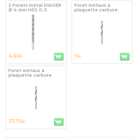
2 Forets métal DIAGER
Foret métaux à
Ø 4 mm HSS G-3
plaquette carbure
Multicouche - 702D4
brasée série courte
Diamètre 03,5 Lg 70 x
39 queue nominale
DIAGER
4,60
11
€
€
Foret métaux à
plaquette carbure
brasée série courte
Diamètre 15 Lg 169 x
114 queue nominale
DIAGER
37,70
€