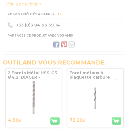
Voir la description
11
POINTS FIDÉLITÉS À GAGNER :
+33 (0)3 84 66 39 14
PARTAGEZ CE PRODUIT AVEC VOS AMIS
OUTILAND VOUS RECOMMANDE
2 Forets Métal HSS-G3
Foret métaux à
Ø4.2, DIAGER -
plaquette carbure
702D04.2
brasée série courte Ø
20 Lg 205 x 140 queue
nominale DIAGER
4,80
72,20
€
€