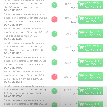
TTC
AJOUTER
brasée série courte Diamètre 05 Lg
11,20€
AU PANIER
86 x 52 queue nominale DIAGER
15,70
€
D2409D0500
Foret métaux à plaquette carbure
TTC
AJOUTER
brasée série courte Diamètre 05,5 Lg
11,90€
AU PANIER
80 x 47 queue nominale DIAGER
16,50
€
D2409D0550
Foret métaux à plaquette carbure
AJOUTER
brasée série courte Diamètre 03 Lg 61
TTC
17,90€
AU PANIER
x 33 queue nominale DIAGER
D2409D0300
Foret métaux à plaquette carbure
TTC
AJOUTER
brasée série courte Diamètre 1,5 Lg
13,50€
AU PANIER
40 x 18 queue nominale DIAGER
18,90
€
D2409D0150
Foret métaux à plaquette carbure
AJOUTER
brasée série courte Diamètre 06 Lg
TTC
20,30€
AU PANIER
80 x 47 queue nominale DIAGER
D2409D0600
Foret métaux à plaquette carbure
AJOUTER
brasée série courte Diamètre 06,5 Lg
TTC
20,60€
AU PANIER
93 x 57 queue nominale DIAGER
D2409D0650
Foret métaux à plaquette carbure
TTC
AJOUTER
brasée série courte Diamètre 07 Lg
14,70€
AU PANIER
109 x 69 queue nominale DIAGER
20,60
€
D2409D0700
Foret métaux à plaquette carbure
TTC
AJOUTER
brasée série courte Diamètre 09,5 Lg
16,50€
AU PANIER