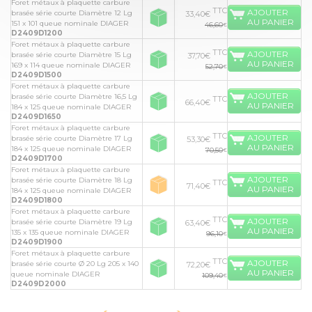
Foret métaux à plaquette carbure
TTC
AJOUTER
brasée série courte Diamètre 12 Lg
33,40€
AU PANIER
151 x 101 queue nominale DIAGER
46,60
€
D2409D1200
Foret métaux à plaquette carbure
TTC
AJOUTER
brasée série courte Diamètre 15 Lg
37,70€
AU PANIER
169 x 114 queue nominale DIAGER
52,70
€
D2409D1500
Foret métaux à plaquette carbure
AJOUTER
brasée série courte Diamètre 16,5 Lg
TTC
66,40€
AU PANIER
184 x 125 queue nominale DIAGER
D2409D1650
Foret métaux à plaquette carbure
TTC
AJOUTER
brasée série courte Diamètre 17 Lg
53,30€
AU PANIER
184 x 125 queue nominale DIAGER
70,50
€
D2409D1700
Foret métaux à plaquette carbure
AJOUTER
brasée série courte Diamètre 18 Lg
TTC
71,40€
AU PANIER
184 x 125 queue nominale DIAGER
D2409D1800
Foret métaux à plaquette carbure
TTC
AJOUTER
brasée série courte Diamètre 19 Lg
63,40€
AU PANIER
135 x 135 queue nominale DIAGER
96,10
€
D2409D1900
Foret métaux à plaquette carbure
TTC
AJOUTER
brasée série courte Ø 20 Lg 205 x 140
72,20€
AU PANIER
queue nominale DIAGER
109,40
€
D2409D2000