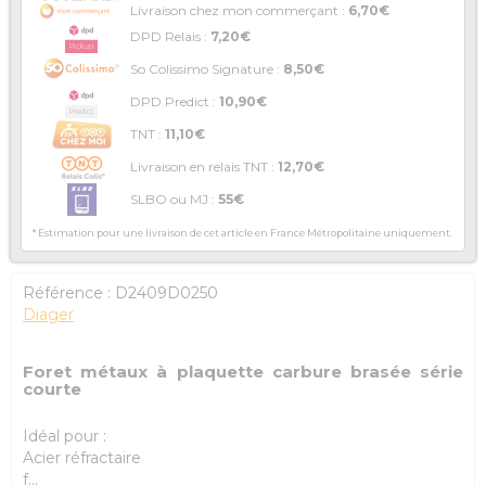
Livraison chez mon commerçant :
6,70€
DPD Relais :
7,20€
So Colissimo Signature :
8,50€
DPD Predict :
10,90€
TNT :
11,10€
Livraison en relais TNT :
12,70€
SLBO ou MJ :
55€
* Estimation pour une livraison de cet article en France Métropolitaine uniquement.
Référence :
D2409D0250
Diager
Foret métaux à plaquette carbure brasée série
courte
Idéal pour :
Acier réfractaire
f...