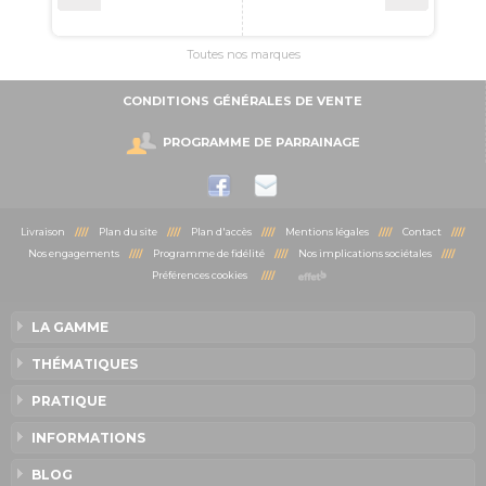
Toutes nos marques
CONDITIONS GÉNÉRALES DE VENTE
PROGRAMME DE PARRAINAGE
Livraison
////
Plan du site
////
Plan d'accès
////
Mentions légales
////
Contact
////
Nos engagements
////
Programme de fidélité
////
Nos implications sociétales
////
Préférences cookies
////
LA GAMME
THÉMATIQUES
PRATIQUE
INFORMATIONS
BLOG