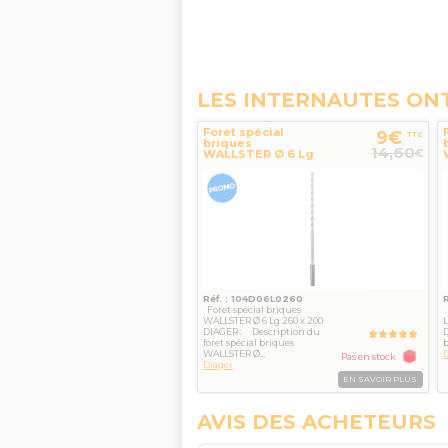
LES INTERNAUTES ON
Foret spécial
9€
TTC
briques
14,60
€
WALLSTER Ø 6 Lg
260 x 200 SDS+
DIAGER
Réf. : 104D06L0260
Foret spécial briques
F
WALLSTER Ø 6 Lg 260 x 200
L
DIAGER : Description du
D
foret spécial briques
b
WALLSTER Ø...
D
Pas en stock
Diager
EN SAVOIR PLUS
AVIS DES ACHETEURS