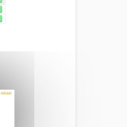
R
R
R
 refuser