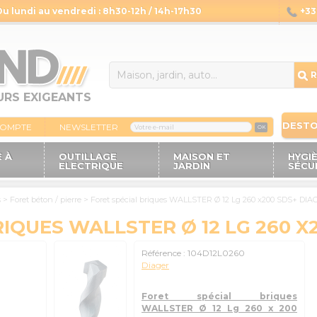
Du lundi au vendredi : 8h30-12h / 14h-17h30
+33 
14
R
URS EXIGEANTS
DEST
COMPTE
NEWSLETTER
OK
 À
OUTILLAGE
MAISON ET
HYGI
ELECTRIQUE
JARDIN
SÉCU
s
>
Foret béton / pierre
>
Foret spécial briques WALLSTER Ø 12 Lg 260 x200 SDS+ DIA
IQUES WALLSTER Ø 12 LG 260 X
Référence :
104D12L0260
Diager
Foret spécial briques
WALLSTER Ø 12 Lg 260 x 200