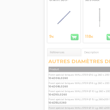
D.10mm L.110mm
ULTIMAX 646 Ø
Diager
lg 340mm DIA
9
118
€
€
Références
Description
AUTRES DIAMÈTRES D
Produit
Foret spécial briques WALLSTER Ø 6 Lg 260 x 20
104D06L0260
Foret spécial briques WALLSTER Ø 8 Lg 260 x 20
104D08L0260
Foret spécial briques WALLSTER Ø 10 Lg 260 x 2
104D10L0260
Foret spécial briques WALLSTER Ø 15 Lg 260x200
104D15L0260
Foret spécial briques WALLSTER Ø 12 Lg 260 x20