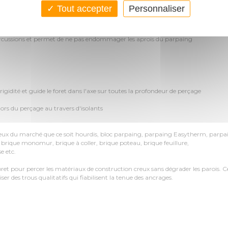
Tout accepter
Personnaliser
WALLSTER Ø 8 Lg 260 x 200 DIAGER :
ercussions et permet de ne pas endommager les aprois du parpaing
 rigidité et guide le foret dans l'axe sur toutes la profondeur de perçage
 lors du perçage au travers d'isolants
creux du marché que ce soit hourdis, bloc parpaing, parpaing Easytherm, parpa
 brique monomur, brique à coller, brique poteau, brique feuillure,
e etc.
et pour percer les matériaux de construction creux sans dégrader les parois. C
er des trous qualitatifs qui fiabilisent la tenue des ancrages.