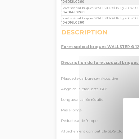
104D12L0260
Foret spécial briques WALLSTER Ø 14 Lg 260x20
104D14L0260
Foret spécial briques WALLSTER Ø 16 Lg 260x20
104D16L0260
DESCRIPTION
Foret spécial briques WALLSTER Ø 12
Description du foret spécial brique
Plaquette carbure semi-positive
Angle de la plaquette 130°
Longueur taillée réduite
Pas allongé
Réducteur de frappe
Attachement compatible SDS-plus