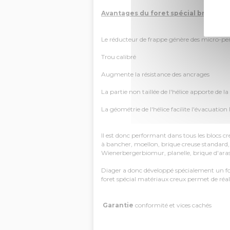
Avantages du foret spécial briques 
Le réducteur de frappe génère des micro-p
Trou calibré
Augmente la résistance des ancrages
La partie non taillée de l'hélice apporte de la
La géométrie de l'hélice facilite l'évacuation
Il est donc performant dans tous les blocs 
à bancher, moellon, brique creuse standard,
Wienerbergerbiomur, planelle, brique d'aras
Diager a donc développé spécialement un for
foret spécial matériaux creux permet de réalis
Garantie
conformité et vices cachés