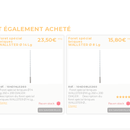
T ÉGALEMENT ACHETÉ
Foret spécial
Foret spécial
23,50€
15,80€
TTC
T
briques
briques
WALLSTER Ø 14 Lg
WALLSTER Ø 8 Lg
260x200 SDS+
260 x 200 SDS+
DIAGER
DIAGER
Réf. : 104D14L0260
Réf. : 104D08L0260
oret spécial briques Ø 14
Foret spécial briques
g 260 x 200 DIAGER :
WALLSTER Ø 8 Lg 260 x 200
escription du foret spécial
DIAGER : Description du
riques WALLSTER Ø 14 Lg...
foret spécial briques
iager
WALLSTER Ø...
Pas en stock
Pas en stock
Diager
EN SAVOIR PLUS
EN SAVOIR PLU