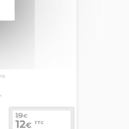
ing
e
19
€
12
TTC
€