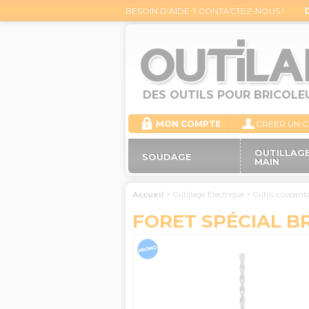
BESOIN D’AIDE ? CONTACTEZ-NOUS !
DES OUTILS POUR BRICOLE
MON COMPTE
CREER UN 
OUTILLAGE
SOUDAGE
MAIN
Accueil
>
Outillage Electrique
>
Outils coupant
FORET SPÉCIAL BR