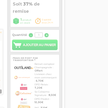
Soit
37%
de
remise
1
Expédié
produit
sous 24 H
en stock
TC
Quantité
-
+
AJOUTER AU PANIER
FRAIS DE PORT PAR
TRANSPORTEUR *
Retrait comptoir
Champagnole :
Offert
Livraison chez
mon commerçant
:
6,70€
DPD Relais :
7,20€
S
So Colissimo
Signature :
8,50€
DPD Predict :
10,90€
TNT :
11,10€