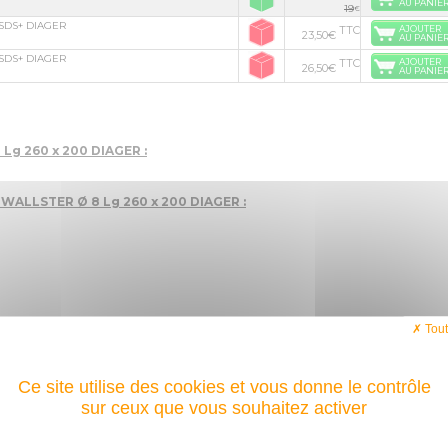
AU PANIE
19
€
0 SDS+ DIAGER
TTC
AJOUTER
23,50€
AU PANIE
0 SDS+ DIAGER
TTC
AJOUTER
26,50€
AU PANIE
 Lg 260 x 200 DIAGER :
s WALLSTER Ø 8 Lg 260 x 200 DIAGER :
Tout
Ce site utilise des cookies et vous donne le contrôle
sur ceux que vous souhaitez activer