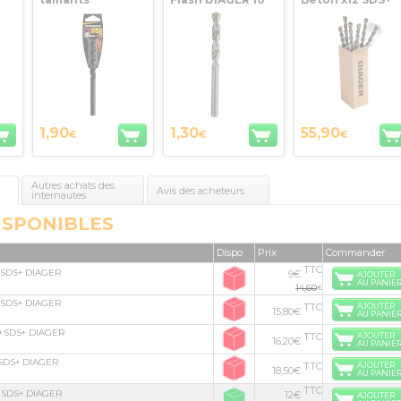
35
diamètre 4 mm
mm (spécial
Twister+ Ø 10 Lg
GER
Optima 3+
perceuse
160 x 100 DIAGER
DIAGER
électroportative)
1,90
1,30
55,90
€
€
€
Autres achats des
Avis des acheteurs
internautes
ISPONIBLES
Dispo
Prix
Commander
TTC
0 SDS+ DIAGER
9€
AJOUTER
AU PANIE
14,60
€
0 SDS+ DIAGER
TTC
AJOUTER
15,80€
AU PANIE
00 SDS+ DIAGER
TTC
AJOUTER
16,20€
AU PANIE
 SDS+ DIAGER
TTC
AJOUTER
18,50€
AU PANIE
TTC
0 SDS+ DIAGER
12€
AJOUTER