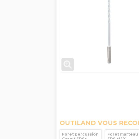
OUTILAND VOUS REC
Foret percussion
Foret marteau
Granit SDS+
SDS MAX