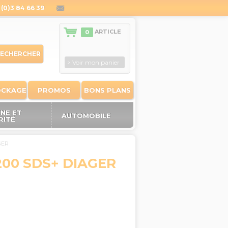
(0)3 84 66 39
contact@outiland.fr
ARTICLE
0
ECHERCHER
> Voir mon panier
OCKAGE
PROMOS
BONS PLANS
ÈNE ET
AUTOMOBILE
RITÉ
GER
200 SDS+ DIAGER