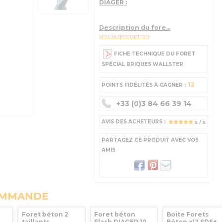
DIAGER :
Description du fore...
Voir la description
FICHE TECHNIQUE DU FORET
SPÉCIAL BRIQUES WALLSTER
12
POINTS FIDÉLITÉS À GAGNER :
+33 (0)3 84 66 39 14
AVIS DES ACHETEURS :
5
/ 5
PARTAGEZ CE PRODUIT AVEC VOS
AMIS
OMMANDE
Foret béton 2
Foret béton
Boite Forets
taillants
Flash DIAGER 10
Béton x12 SDS+