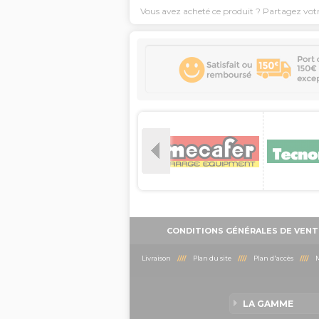
Vous avez acheté ce produit ? Partagez vot
CONDITIONS GÉNÉRALES DE VENT
Livraison
////
Plan du site
////
Plan d'accès
////
M
LA GAMME