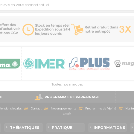
re avis en vous
connectant ici
Toutes nos marques
E
PROGRAMME DE PARRAINAGE
entions légales
////
Contact
////
Nos engagements
////
Programme de fidélité
////
Nos im
THÉMATIQUES
PRATIQUE
INFORMATIONS