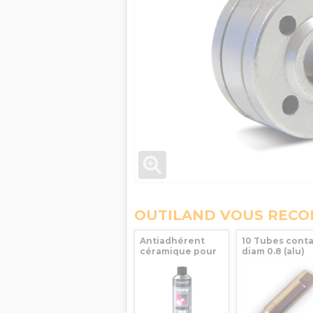
OUTILAND VOUS REC
Antiadhérent
10 Tubes cont
céramique pour
diam 0.8 (alu)
torche et buses
pour torche M
de soudure
GYS
Ceraspray 708
ORAPI