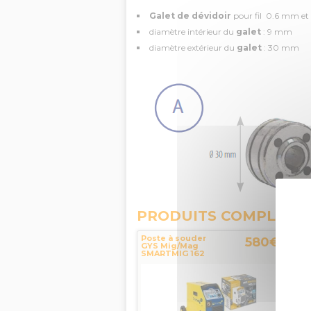
Galet de dévidoir
pour fil 0.6 mm e
diamètre intérieur du
galet
: 9 mm
diamètre extérieur du
galet
: 30 mm
PRODUITS COMPLÉME
Poste à souder
580€
TTC
GYS Mig/Mag
SMARTMIG 162