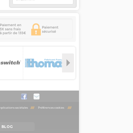
plications sociétales
////
Préférences cookies
////
BLOG