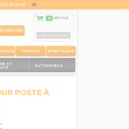
(0)3 84 66 39
contact@outiland.fr
ARTICLE
0
ECHERCHER
> Voir mon panier
OCKAGE
PROMOS
BONS PLANS
ÈNE ET
AUTOMOBILE
RITÉ
POUR POSTE À
 A
e