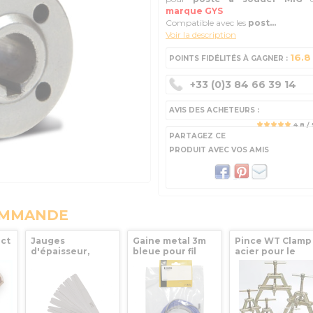
marque GYS
Compatible avec les
post...
Voir la description
16.8
POINTS FIDÉLITÉS À GAGNER :
+33 (0)3 84 66 39 14
AVIS DES ACHETEURS :
4.8
/ 
PARTAGEZ CE
PRODUIT AVEC VOS AMIS
OMMANDE
act
Jauges
Gaine metal 3m
Pince WT Clamp
d'épaisseur,
bleue pour fil
acier pour le
IG
métriques MOB -
acier Ø0.6/0.8mm
soudage de
5260200001
GYS
tubes de 51 à
127mm
WELDTECH