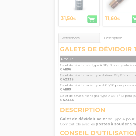
31,50
11,60
€
€
Références
Description
GALETS DE DÉVIDOIR 
Produit
Galet de dévidoir alu type A 0.8/1.0 pour poste à 
041196
Galet de dévidoir acier type A diam 0.6/ 0.8 pour 
042339
Galet de dévidoir acier type A 0.8/1.0 pour poste 
041189
Galet de dévidoir sans gaz type A 0.9-1 / 1.2 pour 
042346
DESCRIPTION
Galet de dévidoir
acier
de Type A pour
Compatible avec les
postes à souder S
CONSEIL D'UTILISATIO