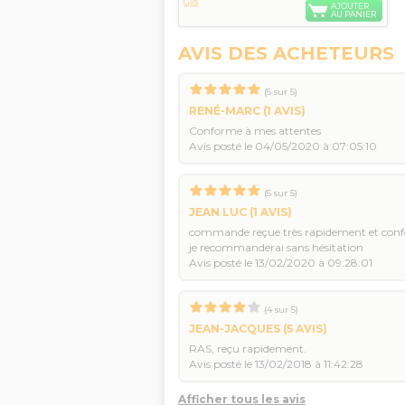
Gys
AJOUTER
AU PANIER
AVIS DES ACHETEURS
(
5
sur
5
)
RENÉ-MARC
(1 AVIS)
Conforme à mes attentes
Avis posté le 04/05/2020 à 07:05:10
(
5
sur
5
)
JEAN LUC
(1 AVIS)
commande reçue très rapidement et con
je recommanderai sans hésitation
Avis posté le 13/02/2020 à 09:28:01
(
4
sur
5
)
JEAN-JACQUES
(5 AVIS)
RAS, reçu rapidement.
Avis posté le 13/02/2018 à 11:42:28
Afficher tous les avis