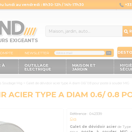
Du lundi au vendredi : 8h30-12h / 14h-17h30
+33 
14
R
URS EXIGEANTS
DEST
COMPTE
NEWSLETTER
OK
 À
OUTILLAGE
MAISON ET
HYGI
ELECTRIQUE
JARDIN
SÉCU
es Soudage Mig
>
Galet de dévidoir acier type A diam 0.6/ 0.8 pour poste à souder MIG
R ACIER TYPE A DIAM 0.6/ 0.8 
Référence :
042339
Gys
Galet de dévidoir
acier
de Type
pour
poste à souder MIG
d