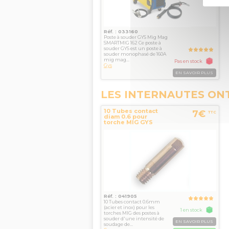
Réf. : 033160
Poste à souder GYS Mig Mag
SMARTMIG 162 Ce poste à
souder GYS est un poste à
souder monophasé de 160A
mig mag...
Pas en stock
Gys
EN SAVOIR PLUS
LES INTERNAUTES ON
10 Tubes contact
7€
TTC
diam 0.6 pour
torche MIG GYS
Réf. : 041905
10 Tubes contact 0.6mm
(acier et inox) pour les
1 en stock
torches MIG des postes à
souder d'une intensité de
EN SAVOIR PLUS
soudage de...