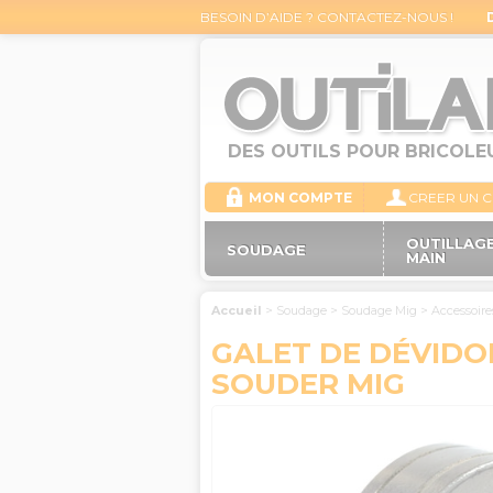
BESOIN D’AIDE ? CONTACTEZ-NOUS !
DES OUTILS POUR BRICOLE
MON COMPTE
CREER UN 
OUTILLAGE
SOUDAGE
MAIN
Accueil
>
Soudage
>
Soudage Mig
>
Accessoir
GALET DE DÉVIDOI
SOUDER MIG