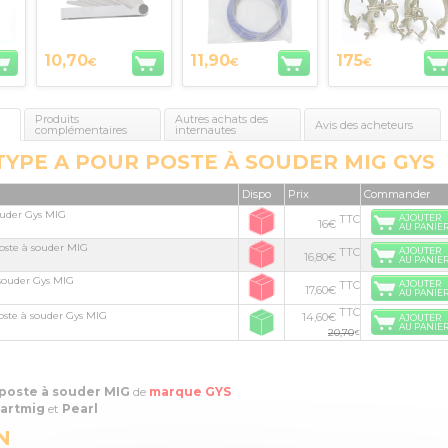
10,70
11,90
175
€
€
€
Produits
Autres achats des
Avis des acheteurs
complémentaires
internautes
TYPE A POUR POSTE À SOUDER MIG GYS
Dispo
Prix
Commander
souder Gys MIG
TTC
AJOUTER
16€
AU PANIE
poste à souder MIG
TTC
AJOUTER
16,80€
AU PANIE
à souder Gys MIG
TTC
AJOUTER
17,60€
AU PANIE
TTC
poste à souder Gys MIG
14,60€
AJOUTER
AU PANIE
20,70
€
poste à souder MIG
de
marque GYS
martmig
et
Pearl
N