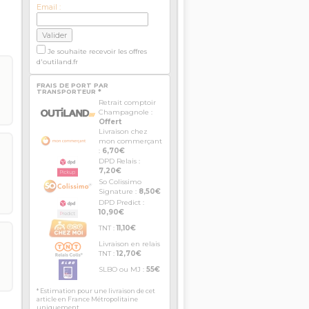
Email :
Je souhaite recevoir les offres
d'outiland.fr
FRAIS DE PORT PAR
TRANSPORTEUR *
Retrait comptoir
Champagnole :
Offert
Livraison chez
mon commerçant
:
6,70€
DPD Relais :
7,20€
So Colissimo
Signature :
8,50€
DPD Predict :
10,90€
TNT :
11,10€
Livraison en relais
TNT :
12,70€
SLBO ou MJ :
55€
* Estimation pour une livraison de cet
article en France Métropolitaine
uniquement.