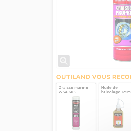
OUTILAND VOUS REC
Graisse marine
Huile de
WSA 605,
bricolage 125m
cartouche de
Orapi - 80-04
400g, ORAPI