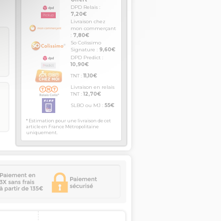
DPD Relais :
7,20€
Livraison chez
mon commerçant
:
7,80€
So Colissimo
Signature :
9,60€
DPD Predict :
10,90€
TNT :
11,10€
Livraison en relais
TNT :
12,70€
SLBO ou MJ :
55€
* Estimation pour une livraison de cet
article en France Métropolitaine
uniquement.