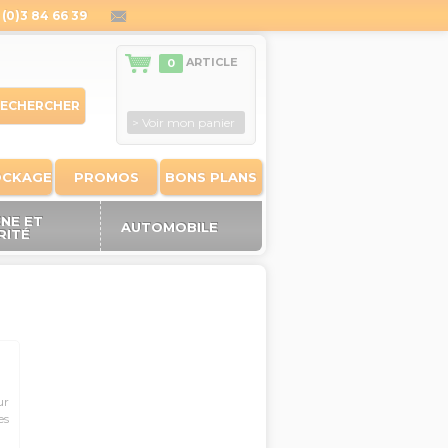
(0)3 84 66 39
contact@outiland.fr
ARTICLE
0
ECHERCHER
> Voir mon panier
OCKAGE
PROMOS
BONS PLANS
ÈNE ET
AUTOMOBILE
RITÉ
ur
es