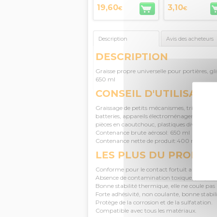
19,60
3,10
€
€
Description
Avis des acheteurs
DESCRIPTION
Graisse propre universelle pour portières, gliss
650 ml
CONSEIL D'UTILISATIO
Graissage de petits mécanismes, tringleries, f
batteries, appareils électroménagers, outils, 
pièces en caoutchouc, plastiques divers…
Contenance brute aérosol: 650 ml
Contenance nette de produit:400 ml
LES PLUS DU PRODUI
Conforme pour le contact fortuit alimentair
Absence de contamination toxique, propre, 
Bonne stabilité thermique, elle ne coule pa
Forte adhésivité, non coulante, bonne stabi
Protège de la corrosion et de la sulfatation.
Compatible avec tous les matériaux.