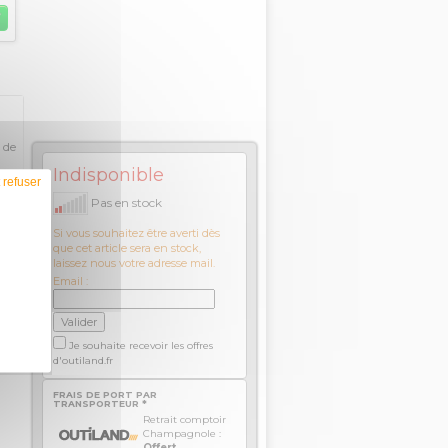
l de
Indisponible
 refuser
Pas en stock
e
Si vous souhaitez être averti dès
que cet article sera en stock,
laissez nous votre adresse mail.
Email :
Je souhaite recevoir les offres
d'outiland.fr
FRAIS DE PORT PAR
TRANSPORTEUR *
Retrait comptoir
Champagnole :
Offert