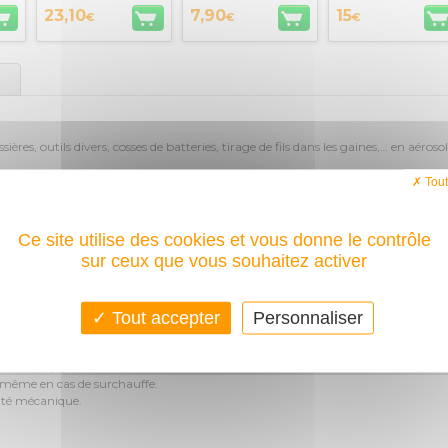
23,10
7,90
15
€
€
€
ières, outils divers, cosses de batteries, tirage de fils dans les gaines,… en aéroso
Tout
N
iltres, vérins, portières de voitures, serrures, charnières, traitement des cosses d
Ce site utilise des cookies et vous donne le contrôle
petites chaines d’entrainement, électricité, tirage de fils dans les gaines, toutes
sur ceux que vous souhaitez activer
Tout accepter
Personnaliser
T
e.
ne tache pas.
s même en cas de surchauffe.
lité mécanique.