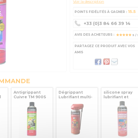
Voir la description
15.5
POINTS FIDÉLITÉS À GAGNER :
+33 (0)3 84 66 39 14
AVIS DES ACHETEURS :
5
/ 
PARTAGEZ CE PRODUIT AVEC VOS
AMIS
OMMANDE
Antigrippant
Dégrippant
silicone spray
l
Cuivre TM 900S
Lubrifiant multi-
lubrifiant et
600 ORAPI
fonctions 805
demoulant 803
WR 270/200ml
ORAPI
ORAPI