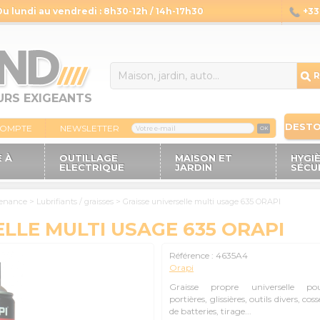
Du lundi au vendredi : 8h30-12h / 14h-17h30
+33 
14
R
URS EXIGEANTS
DEST
COMPTE
NEWSLETTER
OK
 À
OUTILLAGE
MAISON ET
HYGI
ELECTRIQUE
JARDIN
SÉCU
tenance
>
Lubrifiants / graisses
>
Graisse universelle multi usage 635 ORAPI
LLE MULTI USAGE 635 ORAPI
Référence :
4635A4
Orapi
Graisse propre universelle po
portières, glissières, outils divers, coss
de batteries, tirage...