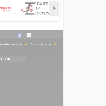
plications sociétales
////
Préférences cookies
////
BLOG