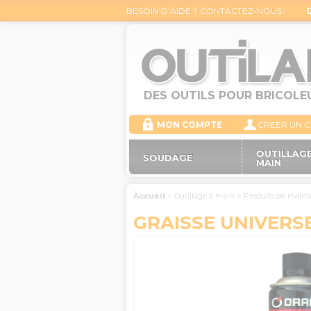
BESOIN D’AIDE ? CONTACTEZ-NOUS !
DES OUTILS POUR BRICOLE
MON COMPTE
CREER UN 
OUTILLAGE
SOUDAGE
MAIN
Accueil
>
Outillage à main
>
Produits de main
GRAISSE UNIVERSE