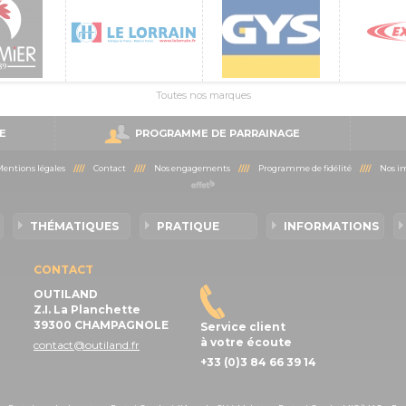
Toutes nos marques
E
PROGRAMME DE PARRAINAGE
entions légales
////
Contact
////
Nos engagements
////
Programme de fidélité
////
Nos im
THÉMATIQUES
PRATIQUE
INFORMATIONS
CONTACT
OUTILAND
Z.I. La Planchette
39300 CHAMPAGNOLE
Service client
à votre écoute
contact@outiland.fr
+33 (0)3 84 66 39 14