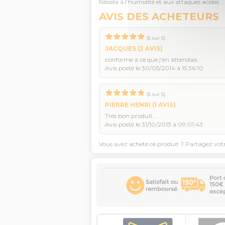
Résiste à l’humidité et aux attaques acides.
AVIS DES ACHETEURS
(
5
sur
5
)
JACQUES
(2 AVIS)
conforme à ce que j'en attendais
Avis posté le 30/05/2014 à 15:36:10
(
5
sur
5
)
PIERRE HENRI
(1 AVIS)
Très bon produit...
Avis posté le 31/10/2013 à 09:01:43
Vous avez acheté ce produit ? Partagez vot