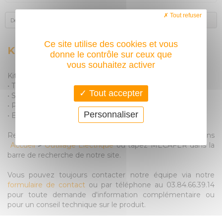
Tout refuser
Description
Avis des acheteurs
Ce site utilise des cookies et vous
KIT GONFLAGE MECAFER 3 PIÈCES
donne le contrôle sur ceux que
vous souhaitez activer
Kit de gonflage mecafer 3 pièces composé de:
• Tuyau nylon 5 m
Tout accepter
• Soufflette bec court
• Poignée de gonflage homologuée
Personnaliser
• Equipé de raccords rapides
Retrouvez l’ensemble de nos produits MECAFER dans
Accueil
>
Outillage Electrique
ou tapez MECAFER dans la
barre de recherche de notre site.
Vous pouvez toujours contacter notre équipe via notre
formulaire de contact
ou par téléphone au 03.84.66.39.14
pour toute demande d'information complémentaire ou
pour un conseil technique sur le produit.