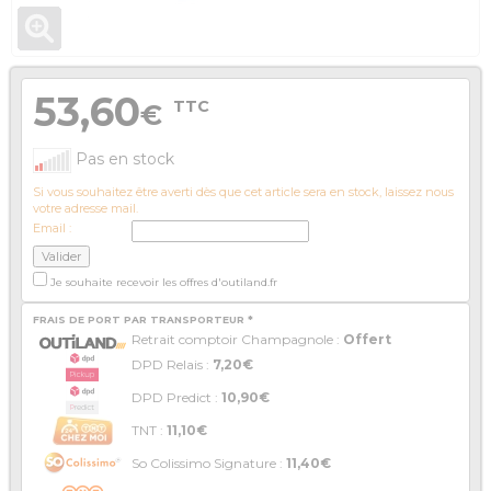
53,60
TTC
€
Pas en stock
Si vous souhaitez être averti dès que cet article sera en stock, laissez nous
votre adresse mail.
Email :
Je souhaite recevoir les offres d'outiland.fr
FRAIS DE PORT PAR TRANSPORTEUR *
Retrait comptoir Champagnole :
Offert
DPD Relais :
7,20€
DPD Predict :
10,90€
TNT :
11,10€
So Colissimo Signature :
11,40€