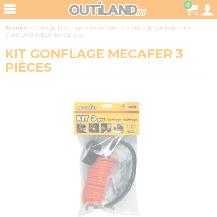
0
Accueil
>
Outillage Electrique
>
Air comprimé
>
Outils de gonflage
>
Kit
GONFLAGE MECAFER 3 pièces
KIT GONFLAGE MECAFER 3
PIÈCES