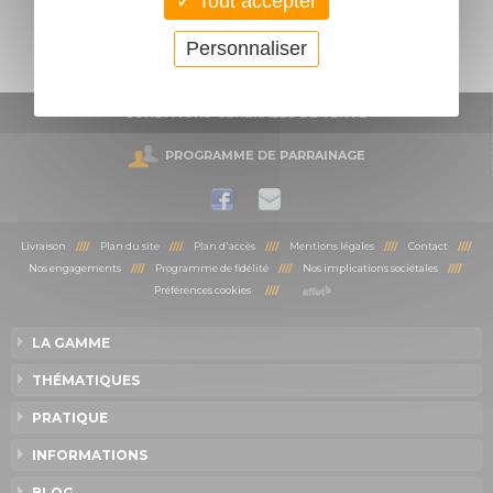
Tout accepter
Personnaliser
Toutes nos marques
CONDITIONS GÉNÉRALES DE VENTE
PROGRAMME DE PARRAINAGE
Livraison
////
Plan du site
////
Plan d'accès
////
Mentions légales
////
Contact
////
Nos engagements
////
Programme de fidélité
////
Nos implications sociétales
////
Préférences cookies
////
LA GAMME
THÉMATIQUES
PRATIQUE
INFORMATIONS
BLOG