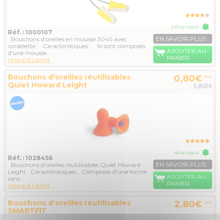
247 en stock
Réf. : 1000107
EN SAVOIR PLUS
Bouchons d'oreilles en mousse 304S avec
cordelette : Caractéristiques : Ils sont composés
AJOUTER AU
d'une mousse...
PANIER
Howard Leight
Bouchons d'oreilles réutilisables
0,80€
TTC
Quiet Howard Leight
1,50
€
46 en stock
Réf. : 1028456
EN SAVOIR PLUS
Bouchons d'oreilles réutilisables Quiet Howard
Leight : Caractéristiques : Composés d'une forme
AJOUTER AU
sans...
PANIER
Howard Leight
Bouchons d'oreilles réutilisables
2,80€
TTC
SMARTFIT