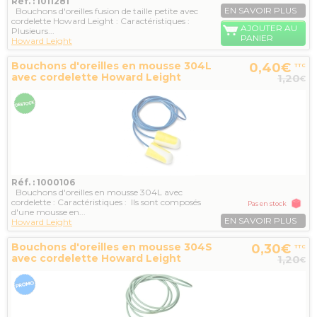
Réf. : 1011281
EN SAVOIR PLUS
Bouchons d'oreilles fusion de taille petite avec
cordelette Howard Leight : Caractéristiques :
AJOUTER AU
Plusieurs...
PANIER
Howard Leight
Bouchons d'oreilles en mousse 304L
0,40€
TTC
avec cordelette Howard Leight
1,20
€
Réf. : 1000106
Bouchons d'oreilles en mousse 304L avec
cordelette : Caractéristiques : Ils sont composés
Pas en stock
d'une mousse en...
EN SAVOIR PLUS
Howard Leight
Bouchons d'oreilles en mousse 304S
0,30€
TTC
avec cordelette Howard Leight
1,20
€