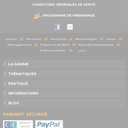
CONDITIONS GÉNÉRALES DE VENTE
PROGRAMME DE PARRAINAGE
Livraison
////
Plan du site
////
Plan d'accès
////
Mentions légales
////
Contact
////
Nos engagements
////
Programme de fidélité
////
Nos implications sociétales
////
Préférences cookies
////
LA GAMME
THÉMATIQUES
PRATIQUE
INFORMATIONS
BLOG
PAIEMENT SÉCURISÉ