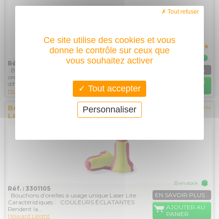
Tout refuser
Ce site utilise des cookies et vous
donne le contrôle sur ceux que
11 en stock
vous souhaitez activer
Réf. : 1011239
EN SAVOIR PLUS
Bouchons d'oreilles réutilisables SMARTFIT Les
oreilles sont comme les personnes - uniques et
AJOUTER AU
différentes....
Tout accepter
PANIER
Howard Leight
Bouchons d'oreilles à usage unique
1,10€
Personnaliser
TTC
Laser Lite Howard Leight
35 en stock
Réf. : 3301105
EN SAVOIR PLUS
Bouchons d'oreilles à usage unique Laser Lite :
Caractéristiques : COULEURS ÉCLATANTES
AJOUTER AU
Rendent la...
PANIER
Howard Leight