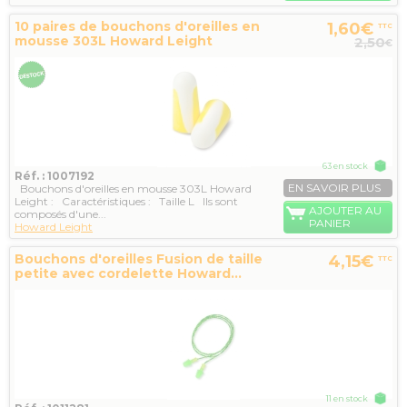
10 paires de bouchons d'oreilles en
1,60€
TTC
mousse 303L Howard Leight
2,50
€
63 en stock
Réf. : 1007192
EN SAVOIR PLUS
Bouchons d'oreilles en mousse 303L Howard
Leight : Caractéristiques : Taille L Ils sont
AJOUTER AU
composés d'une...
PANIER
Howard Leight
Bouchons d'oreilles Fusion de taille
4,15€
TTC
petite avec cordelette Howard...
11 en stock