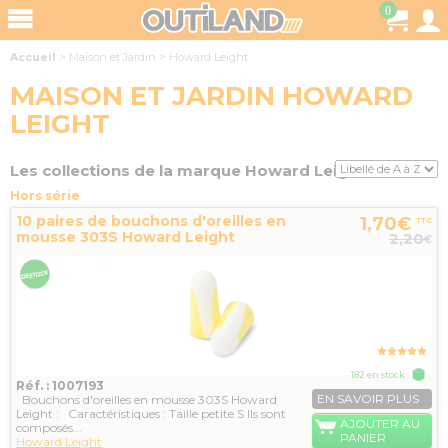
0
Accueil
>
Maison et Jardin
>
Howard Leight
MAISON ET JARDIN HOWARD
LEIGHT
Les collections de la marque Howard Leight
Hors série
10 paires de bouchons d'oreilles en
1,70€
TTC
mousse 303S Howard Leight
2,20
€
182 en stock
Réf. : 1007193
EN SAVOIR PLUS
Bouchons d'oreilles en mousse 303S Howard
Leight : Caractéristiques : Taille petite S Ils sont
AJOUTER AU
composés...
PANIER
Howard Leight