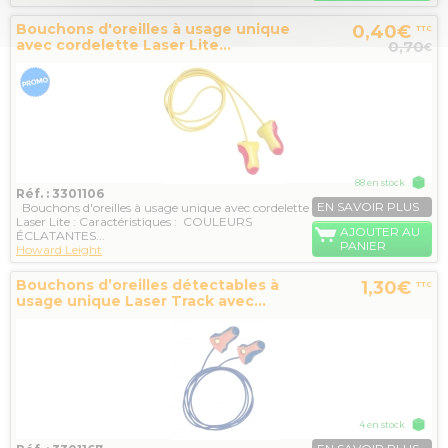
Bouchons d'oreilles à usage unique
0,40€
TTC
avec cordelette Laser Lite...
0,70
€
88 en stock
Réf. : 3301106
EN SAVOIR PLUS
Bouchons d'oreilles à usage unique avec cordelette
Laser Lite : Caractéristiques : COULEURS
AJOUTER AU
ÉCLATANTES...
PANIER
Howard Leight
Bouchons d’oreilles détectables à
1,30€
TTC
usage unique Laser Track avec...
4 en stock