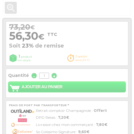
73,20
€
56,30
TTC
€
Soit
23%
de remise
1
Expédié
produit
sous 24 H
en stock
Quantité
-
+
AJOUTER AU PANIER
FRAIS DE PORT PAR TRANSPORTEUR *
Retrait comptoir Champagnole :
Offert
DPD Relais :
7,20€
Livraison chez mon commerçant :
7,80€
So Colissimo Signature :
9,60€