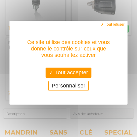
Tout refuser
15,20
18,40
€
€
Ce site utilise des cookies et vous
Mandrin à clé capacité
1,5 à 13mm, 1/2-20
donne le contrôle sur ceux que
perceuses pro
vous souhaitez activer
percussion
Tout accepter
Personnaliser
27
€
Description
Avis des acheteurs
MANDRIN SANS CLÉ SPECIAL