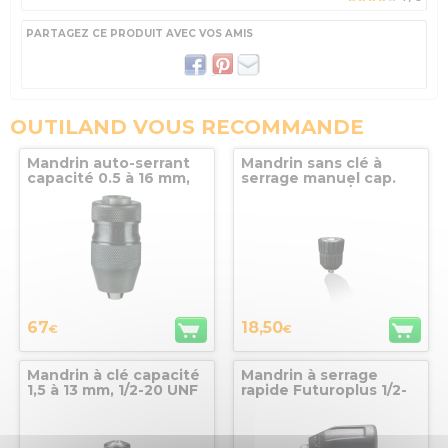
PARTAGEZ CE PRODUIT AVEC VOS AMIS
OUTILAND VOUS RECOMMANDE
Mandrin auto-serrant
Mandrin sans clé à
capacité 0.5 à 16 mm,
serrage manuel cap.
B16 pour perceuses
0,5 à 10 mm, 3/8-24
portatives
professionnelles
67
18,50
€
€
Mandrin à clé capacité
Mandrin à serrage
1,5 à 13 mm, 1/2-20 UNF
rapide Futuroplus 1/2-
pour perceuses
20 UNF H1 R+L Metabo
portatives