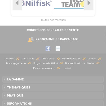
Toutes nos marques
CONDITIONS GÉNÉRALES DE VENTE
PROGRAMME DE PARRAINAGE
Livraison
////
Plan du site
////
Plan d'accès
////
Mentions légales
////
Contact
////
Nos engagements
////
Programme de fidélité
////
Nos implications sociétales
////
Préférences cookies
////
LA GAMME
THÉMATIQUES
PRATIQUE
INFORMATIONS