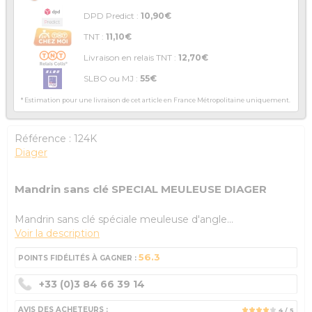
DPD Predict :
10,90€
TNT :
11,10€
Livraison en relais TNT :
12,70€
SLBO ou MJ :
55€
* Estimation pour une livraison de cet article en France Métropolitaine uniquement.
Référence :
124K
Diager
Mandrin sans clé SPECIAL MEULEUSE DIAGER
Mandrin sans clé spéciale meuleuse d'angle...
Voir la description
56.3
POINTS FIDÉLITÉS À GAGNER :
+33 (0)3 84 66 39 14
AVIS DES ACHETEURS :
4
/ 5