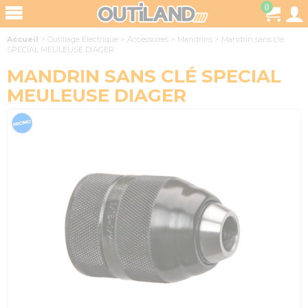
0
Accueil
>
Outillage Electrique
>
Accessoires
>
Mandrins
>
Mandrin sans clé
SPECIAL MEULEUSE DIAGER
MANDRIN SANS CLÉ SPECIAL
MEULEUSE DIAGER