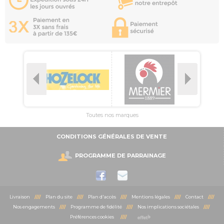
Toutes nos marques
CONDITIONS GÉNÉRALES DE VENTE
PROGRAMME DE PARRAINAGE
Livraison
////
Plan du site
////
Plan d'accès
////
Mentions légales
////
Contact
////
Nos engagements
////
Programme de fidélité
////
Nos implications sociétales
////
Préférences cookies
////