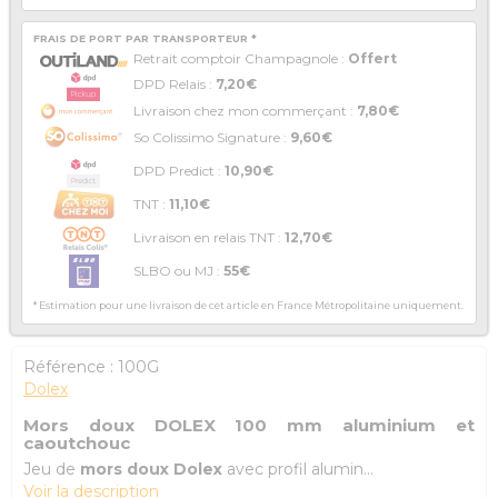
FRAIS DE PORT PAR TRANSPORTEUR *
Retrait comptoir Champagnole :
Offert
DPD Relais :
7,20€
Livraison chez mon commerçant :
7,80€
So Colissimo Signature :
9,60€
DPD Predict :
10,90€
TNT :
11,10€
Livraison en relais TNT :
12,70€
SLBO ou MJ :
55€
* Estimation pour une livraison de cet article en France Métropolitaine uniquement.
Référence :
100G
Dolex
Mors doux DOLEX 100 mm aluminium et
caoutchouc
Jeu de
mors doux Dolex
avec profil alumin...
Voir la description