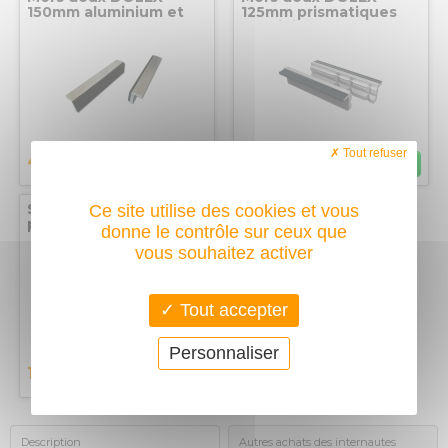
150mm aluminium et
125mm prismatiques
caoutchouc
aluminium
Tout refuser
40,70
37,10
€
€
Support avec
Ce site utilise des cookies et vous
plateforme pour étau -
donne le contrôle sur ceux que
adaptable sur la table
vous souhaitez activer
de soudure Rhino Cart
Strong Hand Tools
Tout accepter
Personnaliser
159,50
€
Description
Autres achats des internautes