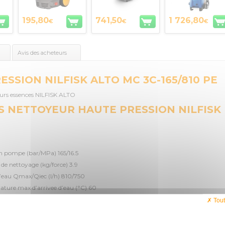
195,80
741,50
1 726,80
€
€
€
Avis des acheteurs
SSION NILFISK ALTO MC 3C-165/810 PE
eurs essences NILFISK ALTO
 NETTOYEUR HAUTE PRESSION NILFISK
n pompe (bar/MPa) 165/16.5
de nettoyage (kg/force) 3.9
’eau Qmax/Qiec (l/h) 810/750
ture max d’arrivee d’eau (°C) 60
 / Pompe (tr/min) 3490
Tout
ions L x I x H (mm) 762x546x603
mation carburant (kg/h) 1.9