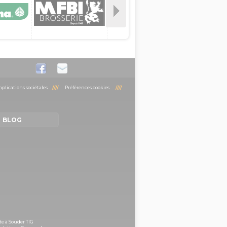
plications sociétales
////
Préférences cookies
////
BLOG
te à Souder TIG