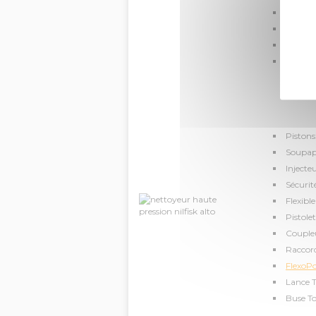
Puissan
Type d
Hauteu
Calibre
Pistons
Soupap
Injecte
Sécuri
Flexib
Pistol
Coupleu
Raccord
FlexoP
Lance 
Buse T