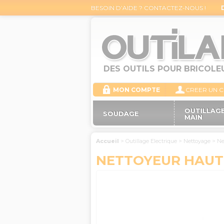
BESOIN D’AIDE ? CONTACTEZ-NOUS !
DES OUTILS POUR BRICOLE
MON COMPTE
CREER UN 
OUTILLAGE
SOUDAGE
MAIN
Accueil
>
Outillage Electrique
>
Nettoyage
>
Ne
NETTOYEUR HAUTE 