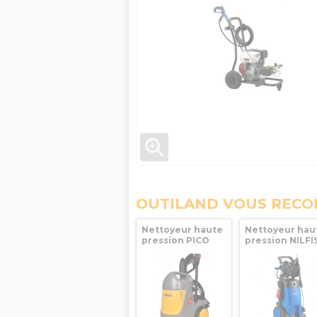
OUTILAND VOUS REC
Nettoyeur haute
Nettoyeur hau
pression PICO
pression NILFI
POWER Hozelock
ALTO MC 4M-
160/620 XT