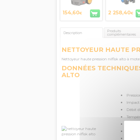
154,60
2 258,40
€
€
Produits
Description
complémentaires
NETTOYEUR HAUTE PRE
Nettoyeur haute pression nilfisk alto à mot
DONNÉES TECHNIQUES
ALTO
Pressio
Impact 
Débit d
Tempéra
Moteur
Dimens
Consom