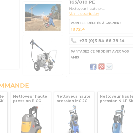
165/810 PE
Nettoyeur haute pr...
Voir la description
POINTS FIDÉLITÉS À GAGNER :
1872.4
+33 (0)3 84 66 39 14
PARTAGEZ CE PRODUIT AVEC VOS
AMIS
OMMANDE
te
Nettoyeur haute
Nettoyeur haute
Nettoyeur haut
SK
pression PICO
pression MC 2C-
pression NILFIS
POWER Jardin
120/520 XT EU
ALTO MC 2C-
Hozelock
Nilfisk
150/650 XT EU