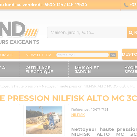
Du lundi au vendredi : 8h30-12h / 14h-17h30
+33 
14
R
URS EXIGEANTS
DEST
COMPTE
NEWSLETTER
OK
 À
OUTILLAGE
MAISON ET
HYGI
ELECTRIQUE
JARDIN
SÉCU
ttoyeurs haute pression
>
Nettoyeur haute pression NILFISK ALTO MC 3C-165/810 PE
PRESSION NILFISK ALTO MC 3C-
Référence :
106174731
NILFISK
Nettoyeur haute pressio
NILFISK ALTO MC 3C