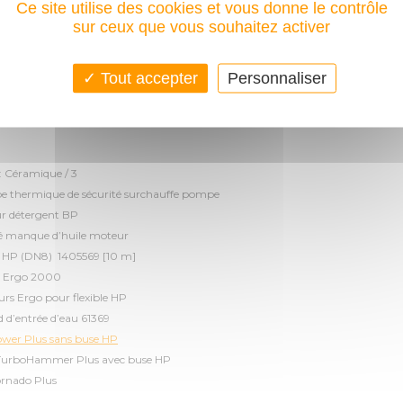
Ce site utilise des cookies et vous donne le contrôle
ce moteur (CV) 5 5
sur ceux que vous souhaitez activer
e moteur HONDA GX 200
r d’auto amorçage pompe (m) 0.5 - 1.0
Tout accepter
Personnaliser
 de la buse HP 0500
: Céramique / 3
e thermique de sécurité surchauffe pompe
ur détergent BP
té manque d’huile moteur
le HP (DN8) 1405569 [10 m]
et Ergo 2000
rs Ergo pour flexible HP
 d’entrée d’eau 61369
ower Plus sans buse HP
TurboHammer Plus avec buse HP
ornado Plus