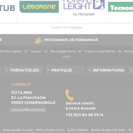
Toutes nos marques
E
PROGRAMME DE PARRAINAGE
entions légales
////
Contact
////
Nos engagements
////
Programme de fidélité
////
Nos im
THÉMATIQUES
PRATIQUE
INFORMATIONS
CONTACT
OUTILAND
Z.I. La Planchette
39300 CHAMPAGNOLE
Service client
à votre écoute
contact@outiland.fr
+33 (0)3 84 66 39 14
-
Poste à souder Inverter
-
Poste à Souder à l'Arc
-
La Clé à Molette
-
Postes à Souder MIG/MAG
-
Pos