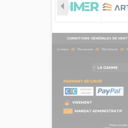
CONDITIONS GÉNÉRALES DE VENT
Livraison
////
Plan du site
////
Plan d'accès
////
M
LA GAMME
PAIEMENT SÉCURISÉ
VIREMENT
MANDAT ADMINISTRATIF
Poste a souder