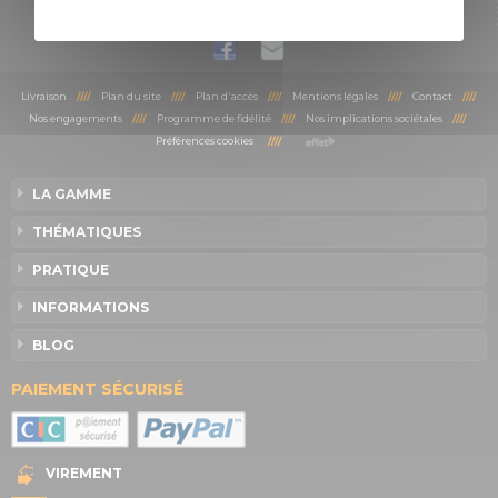
PROGRAMME DE PARRAINAGE
Livraison
////
Plan du site
////
Plan d'accès
////
Mentions légales
////
Contact
////
Nos engagements
////
Programme de fidélité
////
Nos implications sociétales
////
Préférences cookies
////
LA GAMME
THÉMATIQUES
PRATIQUE
INFORMATIONS
BLOG
PAIEMENT SÉCURISÉ
VIREMENT