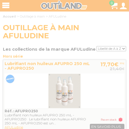
0
Accueil
>
Outillage à main
>
AFULudine
OUTILLAGE À MAIN
AFULUDINE
Les collections de la marque AFULudine
Hors série
Lubrifiant non huileux AFUPRO 250 mL
17,70€
TTC
- AFUPRO250
21,40
€
Réf. : AFUPRO250
Lubrifiant non huileux AFUPRO 250 mL -
AFUPRO250 Le lubrifiant non huileux AFUPRO
Pas en stock
250 mL - AFUPRO250 est un...
EN SAVOIR PLUS
AFULudine