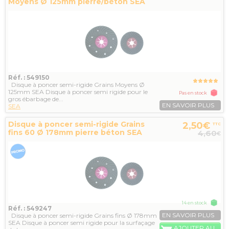
Moyens Ø 125mm pierre/béton SEA
Réf. : 549150
Disque à poncer semi-rigide Grains Moyens Ø
125mm SEA Disque à poncer semi rigide pour le
Pas en stock
gros ébarbage de...
EN SAVOIR PLUS
SEA
Disque à poncer semi-rigide Grains
2,50€
TTC
fins 60 Ø 178mm pierre béton SEA
4,60
€
14 en stock
Réf. : 549247
EN SAVOIR PLUS
Disque à poncer semi-rigide Grains fins Ø 178mm
SEA Disque à poncer semi rigide pour la surfaçage
AJOUTER AU