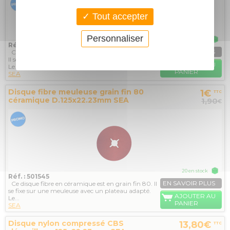
Tout accepter
Personnaliser
25 en stock
Réf. : 501550
EN SAVOIR PLUS
Ce disque fibre en céramique est en grain gros 36.
Il se fixe sur une meuleuse avec un plateau adapté.
AJOUTER AU
Le...
PANIER
SEA
Disque fibre meuleuse grain fin 80
1€
TTC
céramique D.125x22.23mm SEA
1,90
€
20 en stock
Réf. : 501545
EN SAVOIR PLUS
Ce disque fibre en céramique est en grain fin 80. Il
se fixe sur une meuleuse avec un plateau adapté.
AJOUTER AU
Le...
PANIER
SEA
Disque nylon compressé CBS
13,80€
TTC