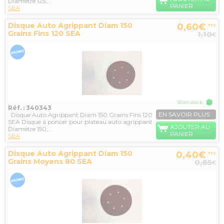
Diamètre 125,...
PANIER
SEA
Disque Auto Agrippant Diam 150
0,60€
TTC
Grains Fins 120 SEA
1,10
€
50 en stock
Réf. : 340343
EN SAVOIR PLUS
Disque Auto Agrippant Diam 150 Grains Fins 120
SEA Disque à poncer pour plateau auto agrippant
AJOUTER AU
Diamètre 150,...
PANIER
SEA
Disque Auto Agrippant Diam 150
0,40€
TTC
Grains Moyens 80 SEA
0,85
€