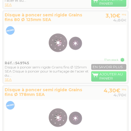
l'acier et du...
PANIER
SEA
Disque à poncer semi rigide Grains
3,10€
TTC
fins 80 Ø 125mm SEA
4,80
€
17 en stock
Réf. : 549745
EN SAVOIR PLUS
Disque à poncer semi rigide Grains fins Ø 125mm
SEA Disque à poncer pour le surfaçage de l'acier et
AJOUTER AU
du...
PANIER
SEA
Disque à poncer semi rigide Grains
4,30€
TTC
fins Ø 178mm SEA
4,70
€