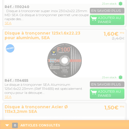
25 en stock
Réf. : 1110240
EN SAVOIR PLUS
Disque à tronconner super inox 230x2x22.23mm
MD SEA Ce disque à tronçonner permet une coupe
AJOUTER AU
rapide des...
PANIER
SEA
Disque à tronçonner 125x1.6x22.23
1,60€
TTC
pour aluminium, SEA
2,40
€
25 en stock
Réf. : 1114655
EN SAVOIR PLUS
Le disque à tronçonner SEA Aluminium
125x1.6x22.23mm (Réf 1114655) est spécialement
AJOUTER AU
conçu pour la découpe...
PANIER
SEA
Disque à tronçonner Acier Ø
1,50€
TTC
115x3,2mm SEA
0
ARTICLES CONSULTÉS