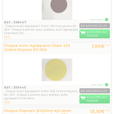
20 en stock
Réf. : 338447
EN SAVOIR PLUS
Disque Auto Agrippant Diam 125 Gros grains 60
SEA Disque à poncer pour plateau auto agrippant
AJOUTER AU
Diamètre 125,...
PANIER
SEA
Disque Auto Agrippants Diam 225
1,90€
TTC
Grains Moyens 80 SEA
5 en stock
Réf. : 350445
EN SAVOIR PLUS
Disque Auto Agrippant Diam 225 Grains Moyens
80 SEA Disque à poncer pour plateau auto
AJOUTER AU
agrippant Diamètre...
PANIER
SEA
Disque Diamant Ø125mm ep1.6mm
13,10€
TTC