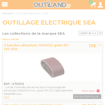
0
Accueil
>
Outillage Electrique
>
SEA
OUTILLAGE ELECTRIQUE SEA
Les collections de la marque SEA
Hors série
3 bandes abrasives 100x552 grain fin
13€
TTC
120 SEA
Réf. : 474002
Lot de 3 bandes abrasives pour le ponçage de
dimension 552x100mm, grain fin 120 Spécialement
Pas en stock
adaptées aux...
EN SAVOIR PLUS
SEA