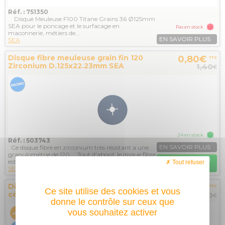
Réf. : 751350
Disque Meuleuse F100 Titane Grains 36 Ø125mm
SEA pour le poncage et le surfacage en
Pas en stock
maconnerie, métiers de...
EN SAVOIR PLUS
SEA
Disque fibre meuleuse grain fin 120
0,80€
TTC
Zirconium D.125x22.23mm SEA
1,40
€
24 en stock
Réf. : 503743
EN SAVOIR PLUS
Ce disque fibre en zirconium très résistant a une
granulométrie de 120. Tout d'abord, le disque fibre
AJOUTER AU
est...
Tout refuser
PANIER
SEA
Disque fibre meuleuse grain fin 80
1,30€
TTC
Ce site utilise des cookies et vous
céramique D.125x22.23mm SEA
2,20
€
donne le contrôle sur ceux que
vous souhaitez activer