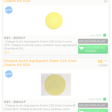
Grains 60 SEA
2
€
4 en stock
Réf. : 353347
EN SAVOIR PLUS
Disque Auto Agrippant Diam 225 Gros Grains
SEA Disque à poncer pour plateau auto agrippant
AJOUTER AU
Diamètre 150,...
PANIER
SEA
Disque Auto Agrippant Diam 225 Gros
1€
TTC
Grains 60 SEA
1,90
€
14 en stock
Réf. : 350447
EN SAVOIR PLUS
Disque Auto Agrippant Diam 225 Gros Grains 18
trous SEA Disque à poncer pour plateau auto
AJOUTER AU