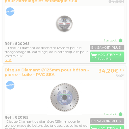
pour carrelage et céramique SEA
24,60
€
1 en stock
Réf. : 820065
EN SAVOIR PLUS
Disque Diamant de diamètre 125mm pour le
tronçonnage du carrelage, de la céramique et pour
AJOUTER AU
les travaux...
PANIER
SEA
Disque Diamant Ø125mm pour béton -
34,20€
TTC
pierre - tuile - PVC SEA
62
€
1 en stock
Réf. : 820165
EN SAVOIR PLUS
Disque Diamant de diamètre 125mm pour le
tronçonnage du beton, des briques, des tuiles et du
AJOUTER AU