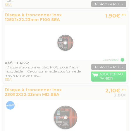
Ce...
EN SAVOIR PLUS
SEA
Disque à tronconner inox
1,90€
TTC
125X1x22.23mm F100 SEA
231 en stock
Réf. : 1114652
EN SAVOIR PLUS
Disque à tronconner plat, F100, pour l' acier
inoxydable. Ce consommable sous forme de
AJOUTER AU
meule plate permet...
PANIER
SEA
Disque à tronconner inox
2,10€
TTC
230X2X22.23mm MD SEA
3,80
€