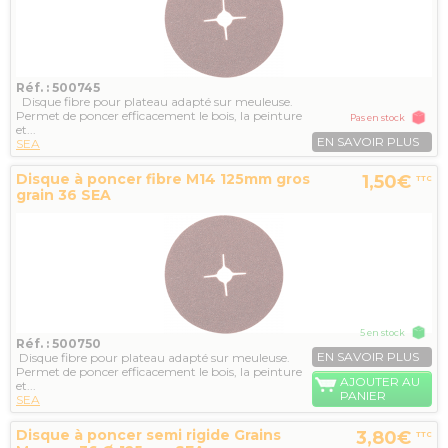
Réf. : 500745
Disque fibre pour plateau adapté sur meuleuse.
Permet de poncer efficacement le bois, la peinture
Pas en stock
et...
EN SAVOIR PLUS
SEA
Disque à poncer fibre M14 125mm gros
1,50€
TTC
grain 36 SEA
5 en stock
Réf. : 500750
EN SAVOIR PLUS
Disque fibre pour plateau adapté sur meuleuse.
Permet de poncer efficacement le bois, la peinture
AJOUTER AU
et...
PANIER
SEA
Disque à poncer semi rigide Grains
3,80€
TTC