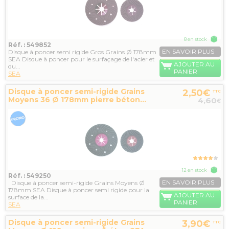
8 en stock
Réf. : 549852
EN SAVOIR PLUS
Disque à poncer semi rigide Gros Grains Ø 178mm
SEA Disque à poncer pour le surfaçage de l'acier et
AJOUTER AU
du...
PANIER
SEA
Disque à poncer semi-rigide Grains
2,50€
TTC
Moyens 36 Ø 178mm pierre béton...
4,60
€
12 en stock
Réf. : 549250
EN SAVOIR PLUS
Disque à poncer semi-rigide Grains Moyens Ø
178mm SEA Disque à poncer semi rigide pour la
AJOUTER AU
surface de la...
PANIER
SEA
Disque à poncer semi-rigide Grains
3,90€
TTC