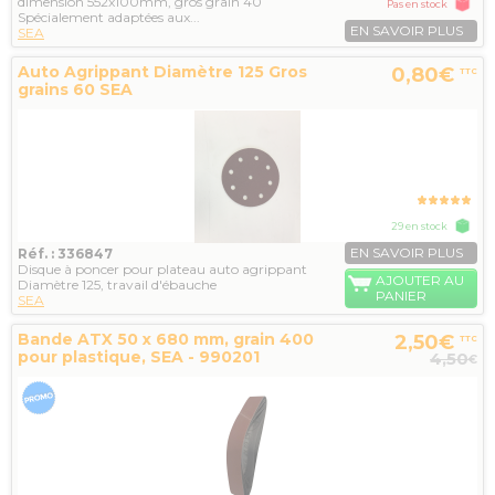
dimension 552x100mm, gros grain 40
Pas en stock
Spécialement adaptées aux...
EN SAVOIR PLUS
SEA
Auto Agrippant Diamètre 125 Gros
0,80€
TTC
grains 60 SEA
29 en stock
EN SAVOIR PLUS
Réf. : 336847
Disque à poncer pour plateau auto agrippant
AJOUTER AU
Diamètre 125, travail d'ébauche
PANIER
SEA
Bande ATX 50 x 680 mm, grain 400
2,50€
TTC
pour plastique, SEA - 990201
4,50
€