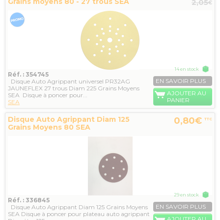
Grains moyens 80 - 27 trous SEA
2,05
€
14 en stock
Réf. : 354745
EN SAVOIR PLUS
Disque Auto Agrippant universel PR32AG
JAUNEFLEX 27 trous Diam 225 Grains Moyens
AJOUTER AU
SEA Disque à poncer pour...
PANIER
SEA
Disque Auto Agrippant Diam 125
0,80€
TTC
Grains Moyens 80 SEA
29 en stock
Réf. : 336845
EN SAVOIR PLUS
Disque Auto Agrippant Diam 125 Grains Moyens
SEA Disque à poncer pour plateau auto agrippant
AJOUTER AU