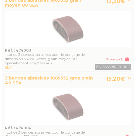
3 bandes abrasives 100x552 grain
13,30€
TTC
moyen 80 SEA
Réf. : 474003
Lot de 3 bandes abrasives pour le ponçage de
dimension 552x100mm, grain moyen 80
Pas en stock
Spécialement adaptées aux...
EN SAVOIR PLUS
SEA
3 bandes abrasives 100x552 gros grain
15,20€
TTC
40 SEA
Réf. : 474004
Lot de 3 bandes abrasives pour le ponçage de