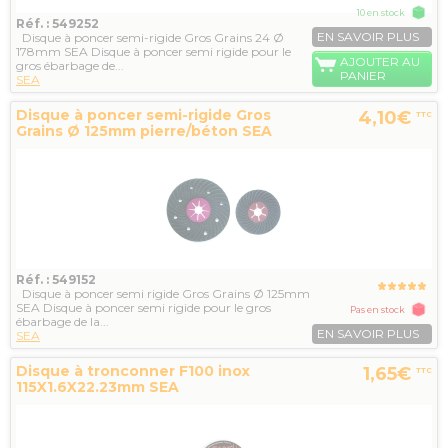
10 en stock
Réf. : 549252
EN SAVOIR PLUS
Disque à poncer semi-rigide Gros Grains 24 Ø
178mm SEA Disque à poncer semi rigide pour le
AJOUTER AU
gros ébarbage de...
PANIER
SEA
Disque à poncer semi-rigide Gros
4,10€
TTC
Grains Ø 125mm pierre/béton SEA
Réf. : 549152
Disque à poncer semi rigide Gros Grains Ø 125mm
SEA Disque à poncer semi rigide pour le gros
Pas en stock
ébarbage de la...
EN SAVOIR PLUS
SEA
Disque à tronconner F100 inox
1,65€
TTC
115X1.6X22.23mm SEA