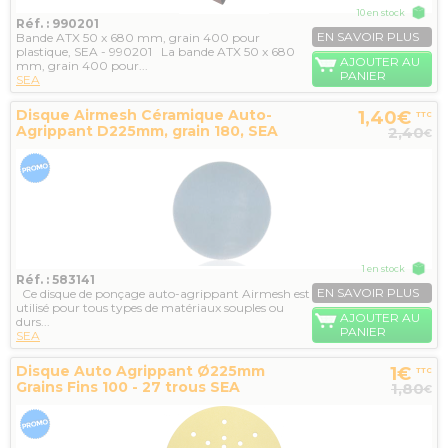
10 en stock
Réf. : 990201
EN SAVOIR PLUS
Bande ATX 50 x 680 mm, grain 400 pour
plastique, SEA - 990201 La bande ATX 50 x 680
AJOUTER AU
mm, grain 400 pour...
PANIER
SEA
Disque Airmesh Céramique Auto-
1,40€
TTC
Agrippant D225mm, grain 180, SEA
2,40
€
1 en stock
Réf. : 583141
EN SAVOIR PLUS
Ce disque de ponçage auto-agrippant Airmesh est
utilisé pour tous types de matériaux souples ou
AJOUTER AU
durs...
PANIER
SEA
Disque Auto Agrippant Ø225mm
1€
TTC
Grains Fins 100 - 27 trous SEA
1,80
€