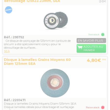
dérouillage 125x22.23mm, SEA
20
€
9 en stock
Réf. : 295752
EN SAVOIR PLUS
Ce disque de ponçage de 125mm en carbure de
silicum a été spécialement conçu pour le
AJOUTER AU
dérouillage de surfaces...
PANIER
SEA
Disque à lamelles Grains Moyens 60
4,80€
TTC
Diam 125mm SEA
Réf. : 2201471
Disque à lamelles Grains Moyens Diam 125mm SEA
Disque lamelles idéale pour ébarbage et surfaçage
Pas en stock