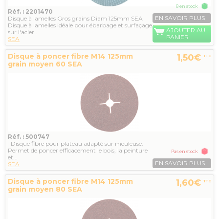
8 en stock
Réf. : 2201470
EN SAVOIR PLUS
Disque à lamelles Gros grains Diam 125mm SEA
Disque à lamelles idéale pour ébarbage et surfaçage
AJOUTER AU
sur l'acier...
PANIER
SEA
Disque à poncer fibre M14 125mm
1,50€
TTC
grain moyen 60 SEA
Réf. : 500747
Disque fibre pour plateau adapté sur meuleuse.
Permet de poncer efficacement le bois, la peinture
Pas en stock
et...
EN SAVOIR PLUS
SEA
Disque à poncer fibre M14 125mm
1,60€
TTC
grain moyen 80 SEA