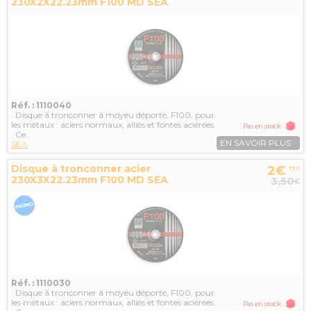
230X2X22.23mm F100 MD SEA
Réf. : 1110040
Disque à tronconner à moyeu déporté, F100, pour
les métaux : aciers normaux, alliés et fontes aciérées.
Pas en stock
Ce...
EN SAVOIR PLUS
SEA
Disque à tronconner acier
2€
TTC
230X3X22.23mm F100 MD SEA
3,50
€
Réf. : 1110030
Disque à tronconner à moyeu déporté, F100, pour
les métaux : aciers normaux, alliés et fontes aciérées.
Pas en stock