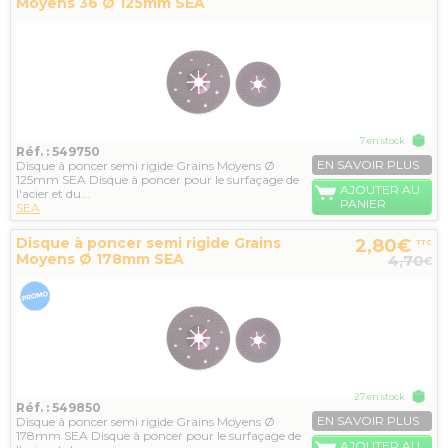
Moyens 36 Ø 125mm SEA
7 en stock
Réf. : 549750
EN SAVOIR PLUS
Disque à poncer semi rigide Grains Moyens Ø
125mm SEA Disque à poncer pour le surfaçage de
AJOUTER AU
l'acier et du...
PANIER
SEA
Disque à poncer semi rigide Grains
2,80€
TTC
Moyens Ø 178mm SEA
4,70
€
27 en stock
Réf. : 549850
EN SAVOIR PLUS
Disque à poncer semi rigide Grains Moyens Ø
178mm SEA Disque à poncer pour le surfaçage de
AJOUTER AU