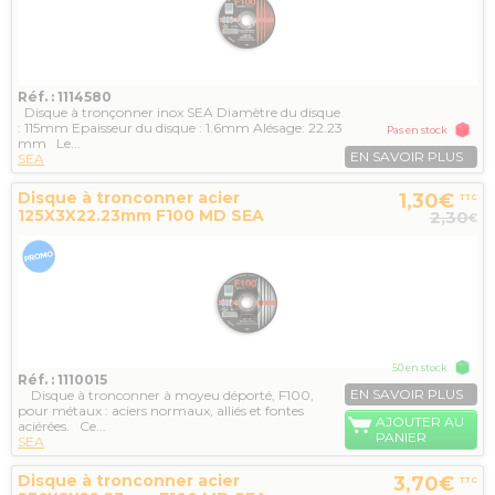
Réf. : 1114580
Disque à tronçonner inox SEA Diamètre du disque
: 115mm Epaisseur du disque : 1.6mm Alésage: 22.23
Pas en stock
mm Le...
EN SAVOIR PLUS
SEA
Disque à tronconner acier
1,30€
TTC
125X3X22.23mm F100 MD SEA
2,30
€
50 en stock
Réf. : 1110015
EN SAVOIR PLUS
Disque à tronconner à moyeu déporté, F100,
pour métaux : aciers normaux, alliés et fontes
AJOUTER AU
aciérées. Ce...
PANIER
SEA
Disque à tronconner acier
3,70€
TTC