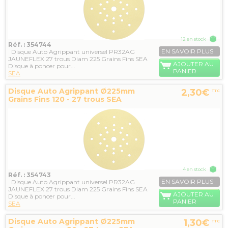
12 en stock
Réf. : 354744
EN SAVOIR PLUS
Disque Auto Agrippant universel PR32AG
JAUNEFLEX 27 trous Diam 225 Grains Fins SEA
AJOUTER AU
Disque à poncer pour...
PANIER
SEA
Disque Auto Agrippant Ø225mm
2,30€
TTC
Grains Fins 120 - 27 trous SEA
4 en stock
Réf. : 354743
EN SAVOIR PLUS
Disque Auto Agrippant universel PR32AG
JAUNEFLEX 27 trous Diam 225 Grains Fins SEA
AJOUTER AU
Disque à poncer pour...
PANIER
SEA
Disque Auto Agrippant Ø225mm
1,30€
TTC