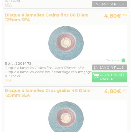
sur l'acier...
EN SAVOIR PLUS
SEA
Disque à lamelles Grains fins 80 Diam
4,80€
TTC
125mm SEA
7 en stock
Réf. : 2201472
EN SAVOIR PLUS
Disque à lamelles Grains fins Diam 125mm SEA
Disque à lamelles idéale pour ebarbage et surfaçage
AJOUTER AU
sur l'acier...
PANIER
SEA
Disque à lamelles Gros grains 40 Diam
4,80€
TTC
125mm SEA