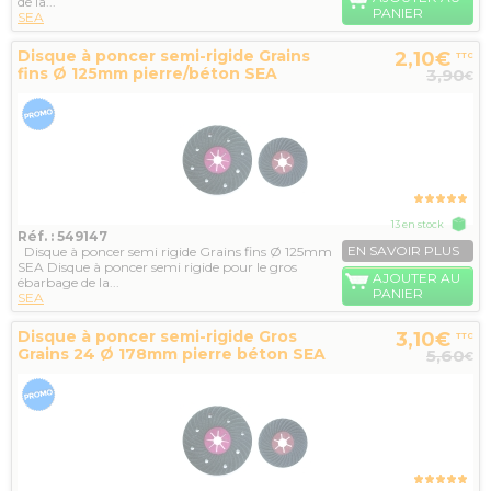
de la...
PANIER
SEA
Disque à poncer semi-rigide Grains
2,10€
TTC
fins Ø 125mm pierre/béton SEA
3,90
€
13 en stock
Réf. : 549147
EN SAVOIR PLUS
Disque à poncer semi rigide Grains fins Ø 125mm
SEA Disque à poncer semi rigide pour le gros
AJOUTER AU
ébarbage de la...
PANIER
SEA
Disque à poncer semi-rigide Gros
3,10€
TTC
Grains 24 Ø 178mm pierre béton SEA
5,60
€