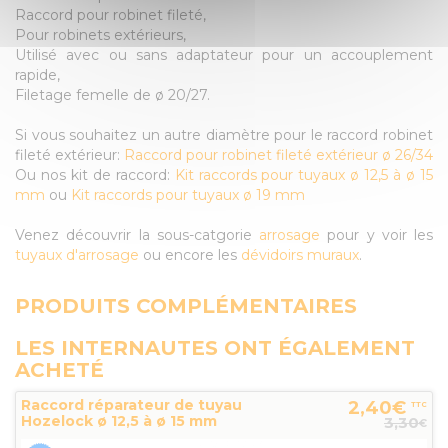
Raccord pour robinet fileté,
Pour robinets extérieurs,
Utilisé avec ou sans adaptateur pour un accouplement
rapide,
Filetage femelle de ø 20/27.
Si vous souhaitez un autre diamètre pour le raccord robinet
fileté extérieur:
Raccord pour robinet fileté extérieur ø 26/34
Ou nos kit de raccord:
Kit raccords pour tuyaux ø 12,5 à ø 15
mm
ou
Kit raccords pour tuyaux ø 19 mm
Venez découvrir la sous-catgorie
arrosage
pour y voir les
tuyaux d'arrosage
ou encore les
dévidoirs muraux
.
PRODUITS COMPLÉMENTAIRES
LES INTERNAUTES ONT ÉGALEMENT
ACHETÉ
Raccord réparateur de tuyau
2,40€
TTC
Hozelock ø 12,5 à ø 15 mm
3,30
€