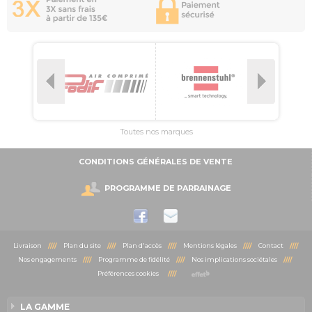
Toutes nos marques
CONDITIONS GÉNÉRALES DE VENTE
PROGRAMME DE PARRAINAGE
Livraison
////
Plan du site
////
Plan d'accès
////
Mentions légales
////
Contact
////
Nos engagements
////
Programme de fidélité
////
Nos implications sociétales
////
Préférences cookies
////
LA GAMME