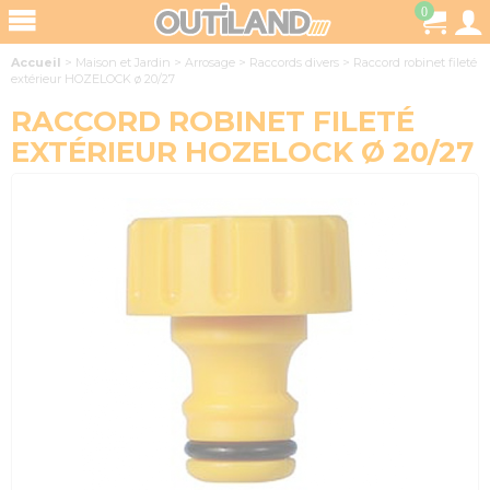
0
Accueil
>
Maison et Jardin
>
Arrosage
>
Raccords divers
>
Raccord robinet fileté
extérieur HOZELOCK ø 20/27
RACCORD ROBINET FILETÉ
EXTÉRIEUR HOZELOCK Ø 20/27