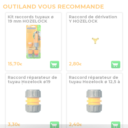
OUTILAND VOUS RECOMMANDE
Kit raccords tuyaux ø
Raccord de dérivation
19 mm HOZELOCK
Y HOZELOCK
15,70
2,80
€
€
Raccord réparateur de
Raccord réparateur de
tuyau Hozelock ø19
tuyau Hozelock ø 12,5 à
mm (3/4’’)
ø 15 mm
3,30
2,40
€
€