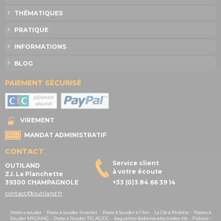
THÉMATIQUES
PRATIQUE
INFORMATIONS
BLOG
PAIEMENT SÉCURISÉ
VIREMENT
MANDAT ADMINISTRATIF
CONTACT
Service client
OUTILAND
à votre écoute
Z.I. La Planchette
39300 CHAMPAGNOLE
+33 (0)3 84 66 39 14
contact@outiland.fr
Poste a souder
-
Poste à souder Inverter
-
Poste à Souder à l'Arc
-
La Clé à Molette
-
Postes à
Souder MIG/MAG
-
Poste à Souder TIG AC/DC
-
baguettes-bobines-electrodes-fils
-
Fiskars -