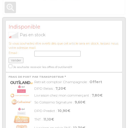
Indisponible
Pas en stock
Si vous souhaitez être averti dès que cet article sera en stock, laissez nous
votre adresse mail.
Email :
Je souhaite recevoir les offres d'outiland.fr
FRAIS DE PORT PAR TRANSPORTEUR *
Retrait comptoir Champagnole :
Offert
DPD Relais :
7,20€
Livraison chez mon commerçant :
7,80€
So Colissimo Signature :
9,60€
DPD Predict :
10,90€
TNT :
11,10€
Livraison en relais TNT :
12,70€