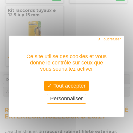
Kit raccords tuyaux ø
12,5 à ø 15 mm
HOZELOCK
Tout refuser
Ce site utilise des cookies et vous
13,50
€
donne le contrôle sur ceux que
vous souhaitez activer
Description
Produits complémentaires
Tout accepter
Autres achats des internautes
Avis des acheteurs
Personnaliser
RACCORD ROBINET FILETÉ
EXTÉRIEUR HOZELOCK Ø 20/27
Caractéristiques du
raccord robinet fileté extérieur
: