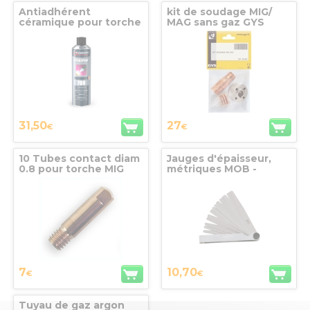
Antiadhérent
kit de soudage MIG/
céramique pour torche
MAG sans gaz GYS
et buses de soudure
Ceraspray 708 ORAPI
31,50
27
€
€
10 Tubes contact diam
Jauges d'épaisseur,
0.8 pour torche MIG
métriques MOB -
GYS
5260200001
7
10,70
€
€
Tuyau de gaz argon