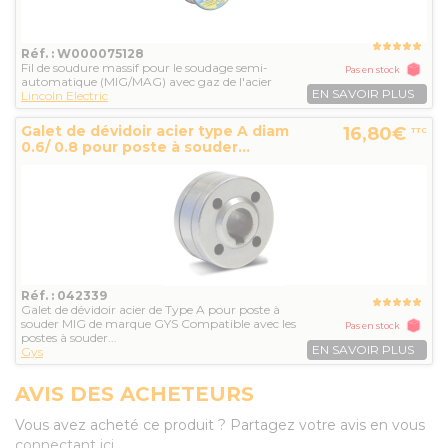
Réf. : W000075128
Fil de soudure massif pour le soudage semi-
Pas en stock
automatique (MIG/MAG) avec gaz de l'acier
EN SAVOIR PLUS
Lincoln Electric
Galet de dévidoir acier type A diam
16,80€
TTC
0.6/ 0.8 pour poste à souder...
Réf. : 042339
Galet de dévidoir acier de Type A pour poste à
souder MIG de marque GYS Compatible avec les
Pas en stock
postes à souder...
EN SAVOIR PLUS
Gys
AVIS DES ACHETEURS
Vous avez acheté ce produit ? Partagez votre avis en vous
connectant ici