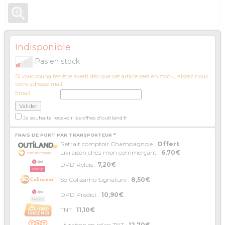
Indisponible
Pas en stock
Si vous souhaitez être averti dès que cet article sera en stock, laissez nous
votre adresse mail.
Email :
Je souhaite recevoir les offres d'outiland.fr
FRAIS DE PORT PAR TRANSPORTEUR *
Retrait comptoir Champagnole :
Offert
Livraison chez mon commerçant :
6,70€
DPD Relais :
7,20€
So Colissimo Signature :
8,50€
DPD Predict :
10,90€
TNT :
11,10€
Livraison en relais TNT :
12,70€