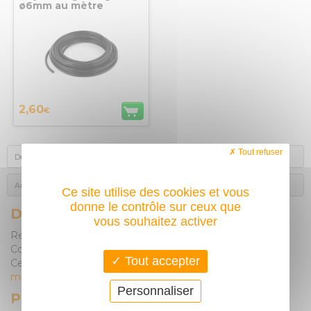
ø6mm au mètre
2,60
€
Tout refuser
Description
Produits complémentaires
Autres achats des internautes
Avis des acheteurs
Ce site utilise des cookies et vous
donne le contrôle sur ceux que
DESCRIPTION
vous souhaitez activer
Ressort de buse vendu par lot de 2
Compatible avec la torche WMT2-15 A
Tout accepter
Ce ressort s'adapte sur la torche du
poste à souder mig
mag cemont maxistar
Personnaliser
PRODUITS COMPLÉMENTAIRES