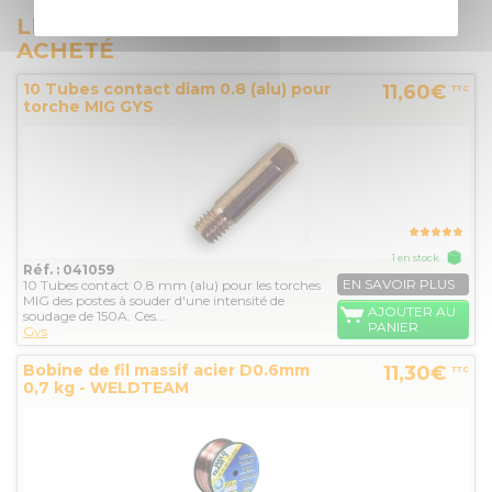
LES INTERNAUTES ONT ÉGALEMENT
ACHETÉ
10 Tubes contact diam 0.8 (alu) pour
11,60€
TTC
torche MIG GYS
1 en stock
Réf. : 041059
EN SAVOIR PLUS
10 Tubes contact 0.8 mm (alu) pour les torches
MIG des postes à souder d'une intensité de
AJOUTER AU
soudage de 150A. Ces...
PANIER
Gys
Bobine de fil massif acier D0.6mm
11,30€
TTC
0,7 kg - WELDTEAM