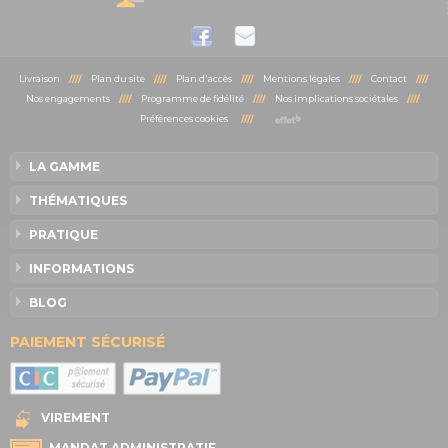
Livraison
////
Plan du site
////
Plan d'accès
////
Mentions légales
////
Contact
////
Nos engagements
////
Programme de fidélité
////
Nos implications sociétales
////
Préférences cookies
////
LA GAMME
THÉMATIQUES
PRATIQUE
INFORMATIONS
BLOG
PAIEMENT SÉCURISÉ
VIREMENT
MANDAT ADMINISTRATIF