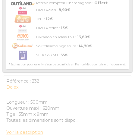
Retrait comptoir Champagnole :
Offert
DPD Relais :
8,90€
TNT :
12€
DPD Predict :
13€
Livraison en relais TNT :
13,60€
So Colissimo Signature :
14,70€
SLBO ou MJ :
55€
* Estimation pour une livraison de cet article en France Métropolitaine uniquement.
Référence :
232
Dolex
Longueur : 500mm
Ouverture maxi : 620mm
Tige : 35mm x 9mm
Toutes les dimensions sont dispo...
Voir la description