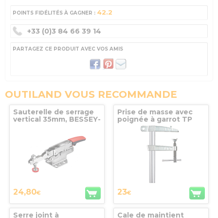
42.2
POINTS FIDÉLITÉS À GAGNER :
+33 (0)3 84 66 39 14
PARTAGEZ CE PRODUIT AVEC VOS AMIS
OUTILAND VOUS RECOMMANDE
Sauterelle de serrage
Prise de masse avec
vertical 35mm, BESSEY-
poignée à garrot TP
SER - STC-HH50
150/80 BESSEY
24,80
23
€
€
Serre joint à
Cale de maintient