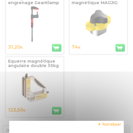
engrenage GearKlamp
magnétique MAGJIG
GK30 Bessey-Ser
150 Magswitch
31,20
74
€
€
Equerre magnétique
angulaire double 55kg
Adjust-O™ 90°
123,50
€
Tout refuser
Description
Produits complémentaires