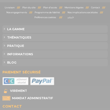
Livraison
////
Plan du site
////
Plan d'accès
////
Mentions légales
////
Contact
////
Nos engagements
////
Programme de fidélité
////
Nos implications sociétales
////
Préférences cookies
////
LA GAMME
THÉMATIQUES
PRATIQUE
INFORMATIONS
BLOG
PAIEMENT SÉCURISÉ
VIREMENT
MANDAT ADMINISTRATIF
CONTACT