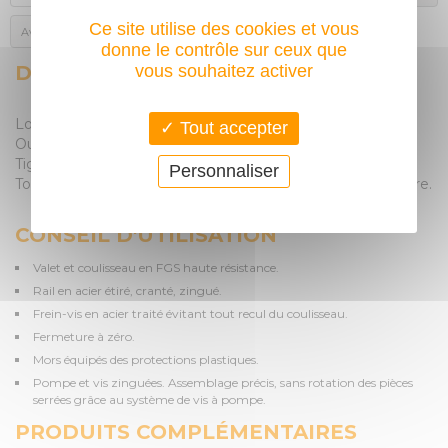
Ce site utilise des cookies et vous
Avis des acheteurs
donne le contrôle sur ceux que
DESCRIPTION
vous souhaitez activer
Longueur : 500mm
Tout accepter
Ouverture maxi : 620mm
Tige : 35mm x 9mm
Personnaliser
Toutes les dimensions sont disponibles en images ci-contre.
CONSEIL D'UTILISATION
Valet et coulisseau en FGS haute résistance.
Rail en acier étiré, cranté, zingué.
Frein-vis en acier traité évitant tout recul du coulisseau.
Fermeture à zéro.
Mors équipés des protections plastiques.
Pompe et vis zinguées. Assemblage précis, sans rotation des pièces
serrées grâce au système de vis à pompe.
PRODUITS COMPLÉMENTAIRES