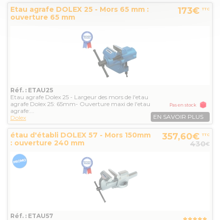
Etau agrafe DOLEX 25 - Mors 65 mm :
173€
TTC
ouverture 65 mm
Réf. : ETAU25
Etau agrafe Dolex 25 - Largeur des mors de l'etau
agrafe Dolex 25: 65mm- Ouverture maxi de l'etau
Pas en stock
agrafe:...
EN SAVOIR PLUS
Dolex
étau d'établi DOLEX 57 - Mors 150mm
357,60€
TTC
: ouverture 240 mm
430
€
Réf. : ETAU57