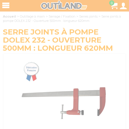
0
Accueil
>
Outillage à main
>
Serrage / Fixation
>
Serres joints
>
Serre joints à
pompe DOLEX 232 - Ouverture 500mm : longueur 620mm
SERRE JOINTS À POMPE
DOLEX 232 - OUVERTURE
500MM : LONGUEUR 620MM