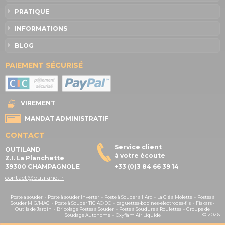
PRATIQUE
INFORMATIONS
BLOG
PAIEMENT SÉCURISÉ
VIREMENT
MANDAT ADMINISTRATIF
CONTACT
Service client
OUTILAND
à votre écoute
Z.I. La Planchette
39300 CHAMPAGNOLE
+33 (0)3 84 66 39 14
contact@outiland.fr
Poste a souder
-
Poste à souder Inverter
-
Poste à Souder à l'Arc
-
La Clé à Molette
-
Postes à
Souder MIG/MAG
-
Poste à Souder TIG AC/DC
-
baguettes-bobines-electrodes-fils
-
Fiskars -
Outils de Jardin
-
Bricolage Postes à Souder
-
Poste à Soudure à Roulettes
-
Groupe de
© 2026
Soudage Autonome
-
Oxyflam Air Liquide