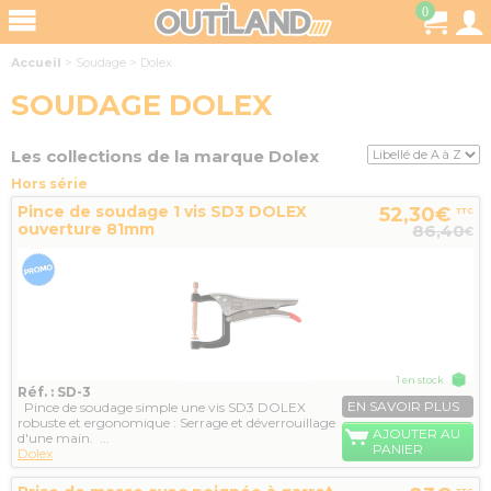
0
Accueil
>
Soudage
>
Dolex
SOUDAGE DOLEX
Les collections de la marque Dolex
Hors série
Pince de soudage 1 vis SD3 DOLEX
52,30€
TTC
ouverture 81mm
86,40
€
1 en stock
Réf. : SD-3
EN SAVOIR PLUS
Pince de soudage simple une vis SD3 DOLEX
robuste et ergonomique : Serrage et déverrouillage
AJOUTER AU
d'une main. ...
PANIER
Dolex