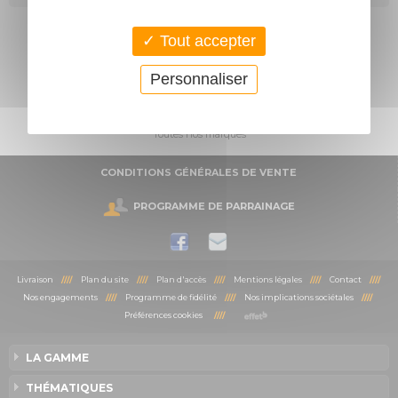
Tout accepter
Personnaliser
Toutes nos marques
CONDITIONS GÉNÉRALES DE VENTE
PROGRAMME DE PARRAINAGE
Livraison
////
Plan du site
////
Plan d'accès
////
Mentions légales
////
Contact
////
Nos engagements
////
Programme de fidélité
////
Nos implications sociétales
////
Préférences cookies
////
LA GAMME
THÉMATIQUES