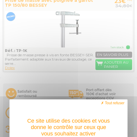
Prise de masse avec poignée à garrot
23€
TTC
TP 150/80 BESSEY
34,80
€
1 en stock
Réf. : TP-1K
EN SAVOIR PLUS
Prisse de masse presse à vis en fonte BESSEY-SER.
Parfaitement adaptée aux travaux de soudage, ce
AJOUTER AU
serre...
PANIER
Dolex
Tout refuser
Ce site utilise des cookies et vous
donne le contrôle sur ceux que
vous souhaitez activer