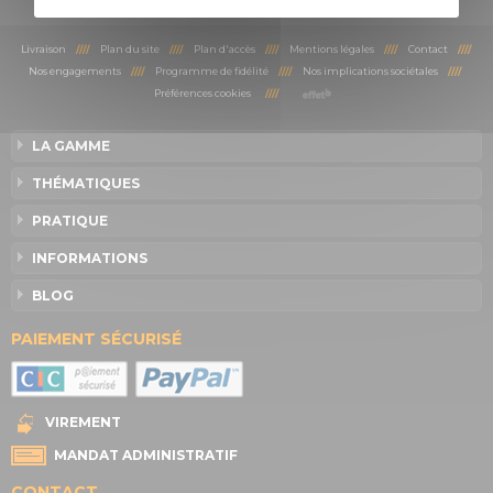
Livraison
////
Plan du site
////
Plan d'accès
////
Mentions légales
////
Contact
////
Nos engagements
////
Programme de fidélité
////
Nos implications sociétales
////
Préférences cookies
////
LA GAMME
THÉMATIQUES
PRATIQUE
INFORMATIONS
BLOG
PAIEMENT SÉCURISÉ
VIREMENT
MANDAT ADMINISTRATIF
CONTACT