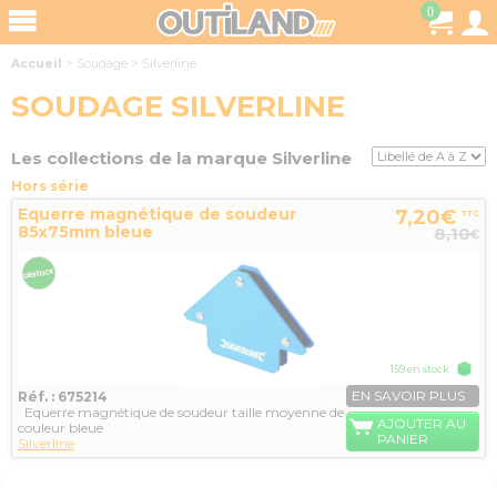
0
Accueil
>
Soudage
>
Silverline
SOUDAGE SILVERLINE
Les collections de la marque Silverline
Hors série
Equerre magnétique de soudeur
7,20€
TTC
85x75mm bleue
8,10
€
159 en stock
EN SAVOIR PLUS
Réf. : 675214
Equerre magnétique de soudeur taille moyenne de
AJOUTER AU
couleur bleue
PANIER
Silverline