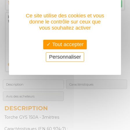
130
82,80
€
€
Ce site utilise des cookies et vous
Kit pour fixation de
tubes ronds et carrés
donne le contrôle sur ceux que
Table FixturePoint +
vous souhaitez activer
Brides + accessoires
TBHKM300
Tout accepter
Personnaliser
669,30
€
Description
Caractéristiques
Avis des acheteurs
DESCRIPTION
Torche GYS 150A - 3mètres
Caractéristiques (EN 60 974-7) :