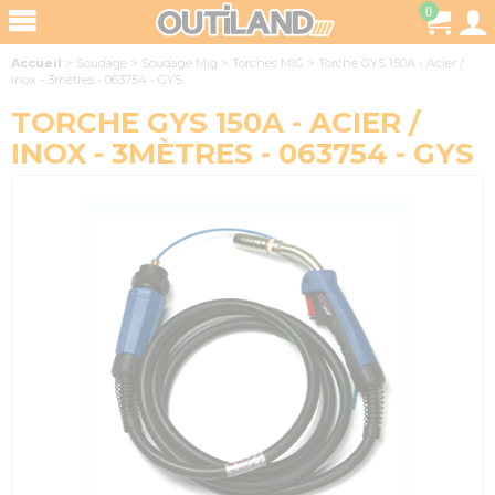
0
Accueil
>
Soudage
>
Soudage Mig
>
Torches MIG
>
Torche GYS 150A - Acier /
Inox - 3mètres - 063754 - GYS
TORCHE GYS 150A - ACIER /
INOX - 3MÈTRES - 063754 - GYS