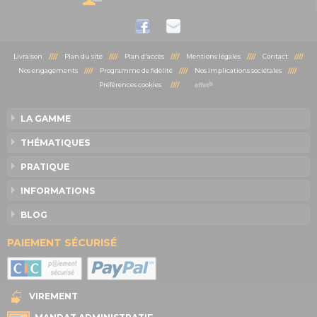
Livraison
////
Plan du site
////
Plan d'accès
////
Mentions légales
////
Contact
////
Nos engagements
////
Programme de fidélité
////
Nos implications sociétales
////
Préférences cookies
////
LA GAMME
THÉMATIQUES
PRATIQUE
INFORMATIONS
BLOG
PAIEMENT SÉCURISÉ
VIREMENT