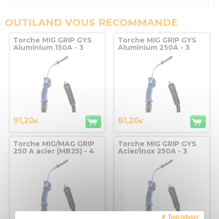
OUTILAND VOUS RECOMMANDE
Torche MIG GRIP GYS
Torche MIG GRIP GYS
Aluminium 150A - 3
Aluminium 250A - 3
mètres refroidie AIR -
mètres refroidie AIR
M6, GYS
91,20
81,20
€
€
Torche MIG/MAG GRIP
Torche MIG GRIP GYS
250 A acier (MB25) - 4
Acier/Inox 250A - 3
m GYS(Binzel)
mètres refroidie AIR
Tout refuser