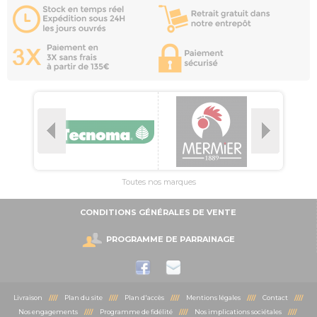
Toutes nos marques
CONDITIONS GÉNÉRALES DE VENTE
PROGRAMME DE PARRAINAGE
Livraison
////
Plan du site
////
Plan d'accès
////
Mentions légales
////
Contact
////
Nos engagements
////
Programme de fidélité
////
Nos implications sociétales
////