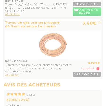
Réf. : 134213
EN SAVOIR PLUS
Tuyau Oxygène Bleu 10 x 17 mm - ALFAFLEX -
134213 Le Tuyau Oxygène Bleu 10 x 17 mm -
AJOUTER AU
ALFAFLEX, de...
PANIER
ALFAFLEX
Tuyau de gaz orange propane
3,40€
TTC
ø6.3mm au mètre Le Lorrain
Réf. : 510446-1
Tuyau orange pour le gaz propane en diamètre
intérieur 6.3mm. Utilisé principalement en
Pas en stock
soudure et brasage...
EN SAVOIR PLUS
Le Lorrain
AVIS DES ACHETEURS
(
5
sur
5
)
EUDES
(2 AVIS)
Conforme.