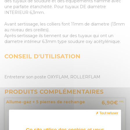
des tuyaux de soudure et des équipements flamme avec
une parfaite étanchéité. Pour tuyaux DE diamètre
INTERIEUR 6,3mm.
Avant sertissage, les colliers font 11mm de diametre (13mm
au niveau des oreilles).
Après sertissage ils tiennent sur des tuyaux qui ont un
diametre intérieur 6.3mm type soudure oxy acétylénique.
CONSEIL D'UTILISATION
Entretenir son poste OXYFLAM, ROLLERFLAM
PRODUITS COMPLÉMENTAIRES
Allume-gaz + 5 pierres de rechange
6,90€
TTC
Tout refuser