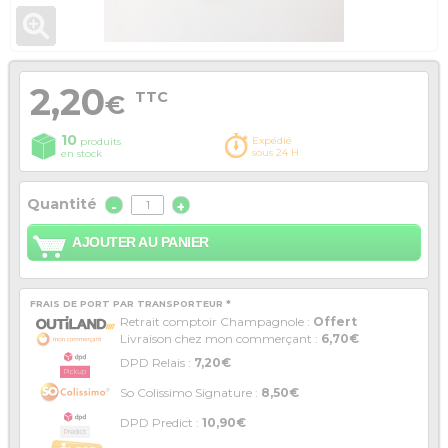
2,20
TTC
€
10
Expédié
produits
sous 24 H
en stock
Quantité
-
+
AJOUTER AU PANIER
FRAIS DE PORT PAR TRANSPORTEUR *
Retrait comptoir Champagnole :
Offert
Livraison chez mon commerçant :
6,70€
DPD Relais :
7,20€
So Colissimo Signature :
8,50€
DPD Predict :
10,90€