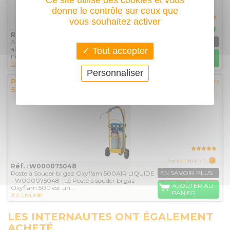
Ce site utilise des cookies et vous
donne le contrôle sur ceux que
vous souhaitez activer
1 en stock
Réf. : W000075165
EN SAVOIR PLUS
Allumage en toute sécurité des chalumeaux. Les
allume gaz permettent de créer une étincelle
Tout accepter
AJOUTER AU
nécessaire à...
PANIER
Soudo Metal
Personnaliser
Poste à Souder bi gaz Oxyflam
1 142,40€
TTC
500AIR LIQUIDE - W000075048
Sur commande
Réf. : W000075048
EN SAVOIR PLUS
Poste à Souder bi gaz Oxyflam 500AIR LIQUIDE
- W000075048 Le Poste à souder bi gaz
AJOUTER AU
Oxyflam 500 est un...
PANIER
Air Liquide
LES INTERNAUTES ONT ÉGALEMENT
ACHETÉ