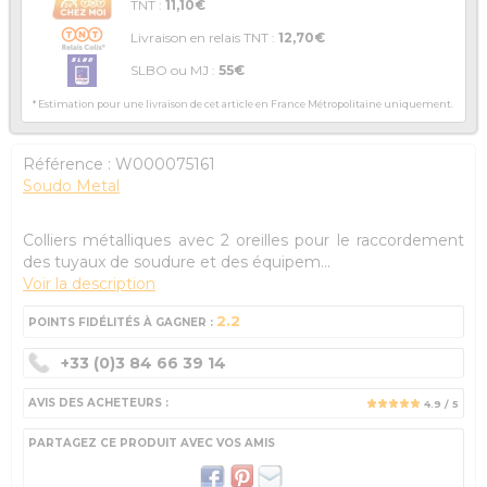
TNT :
11,10€
Livraison en relais TNT :
12,70€
SLBO ou MJ :
55€
* Estimation pour une livraison de cet article en France Métropolitaine uniquement.
Référence :
W000075161
Soudo Metal
Colliers métalliques avec 2 oreilles pour le raccordement
des tuyaux de soudure et des équipem...
Voir la description
2.2
POINTS FIDÉLITÉS À GAGNER :
+33 (0)3 84 66 39 14
AVIS DES ACHETEURS :
4.9
/ 5
PARTAGEZ CE PRODUIT AVEC VOS AMIS