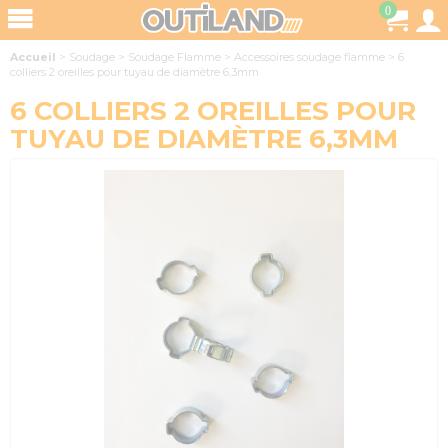
0
Accueil
>
Soudage
>
Soudage Flamme
>
Accessoires soudage flamme
>
6
colliers 2 oreilles pour tuyau de diamètre 6,3mm
6 COLLIERS 2 OREILLES POUR
TUYAU DE DIAMÈTRE 6,3MM