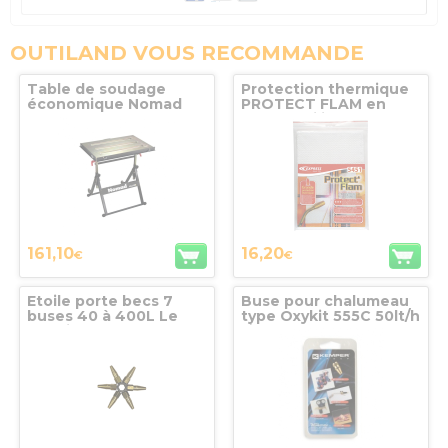
OUTILAND VOUS RECOMMANDE
Table de soudage
Protection thermique
économique Nomad
PROTECT FLAM en
TS3020
fibre de silice Format
A4 - 5451
161,10
16,20
€
€
Etoile porte becs 7
Buse pour chalumeau
buses 40 à 400L Le
type Oxykit 555C 50lt/h
Lorrain M8x100
Ø0.65mm Kemper